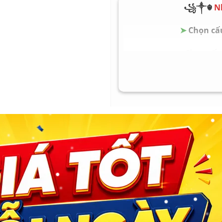
GPU rời
Tùy 
꧁༒☬
N
Màn hình
14 in
➤
Chọn cấu
Trọng lượng
Khoản
Pin
Theo 
➤
Chọn cấu 
HĐH
Wind
➤
Chọn cấu 
➤
Chọn cấu 
➤
Chọn cấu