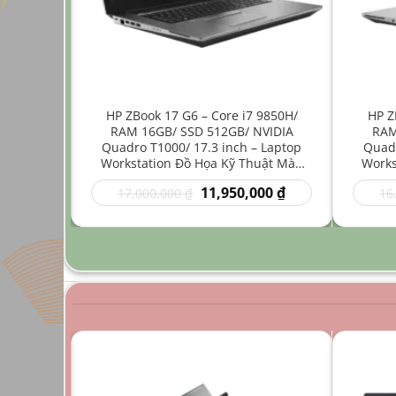
ore i7
HP ZBook 17 G6 – Core i7 9850H/
HP Z
512GB/
RAM 16GB/ SSD 512GB/ NVIDIA
RAM
4 inch –
Quadro T1000/ 17.3 inch – Laptop
Quadr
Nhẹ Đồ
Workstation Đồ Họa Kỹ Thuật Màn
Works
Hình Lớn
Giá
Giá
Giá
00
₫
11,950,000
₫
17,000,000
₫
16
hiện
gốc
hiện
tại
là:
tại
0 ₫.
là:
17,000,000 ₫.
là:
9,950,000 ₫.
11,950,000 ₫.