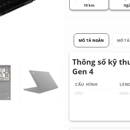
ng
10 km
MÔ TẢ NGẮN
MÔ TẢ
Thông số kỹ th
Gen 4
CẤU HÌNH
LEN
CPU
Intel
RAM
16GB
SSD
512G
GPU tích hợp
Intel