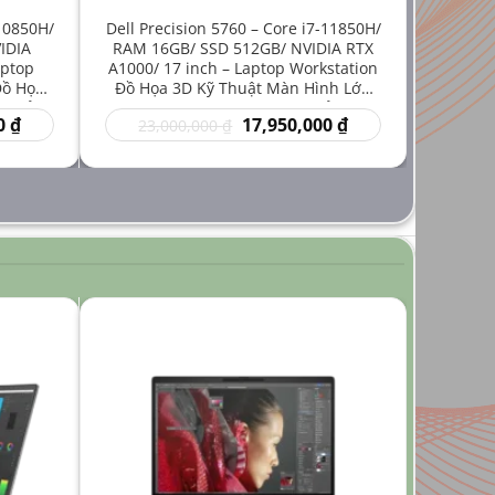
-10850H/
Dell Precision 5760 – Core i7-11850H/
IDIA
RAM 16GB/ SSD 512GB/ NVIDIA RTX
aptop
A1000/ 17 inch – Laptop Workstation
Đồ Họa
Đồ Họa 3D Kỹ Thuật Màn Hình Lớn
iá Rẻ
Hiệu Năng Mạnh Giá Rẻ
Giá
Giá
Giá
0
₫
17,950,000
₫
23,000,000
₫
hiện
gốc
hiện
tại
là:
tại
₫.
là:
23,000,000 ₫.
là:
14,950,000 ₫.
17,950,000 ₫.