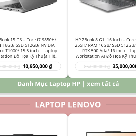
Book 15 G6 – Core i7 9850H/
HP ZBook 8 G1i 16 Inch – Core
 16GB/ SSD 512GB/ NVIDIA
255H/ RAM 16GB/ SSD 512GB/
o T1000/ 15.6 inch – Laptop
RTX 500 Ada/ 16 inch – La
tation Đồ Họa Kỹ Thuật Hiệu
Workstation AI Đồ Họa Kỹ Thu
Năng Cao
Năng Cao
Giá
Giá
Giá
10,950,000
₫
35,000,00
,000,000
₫
85,000,000
₫
gốc
hiện
gốc
là:
tại
là:
16,000,000 ₫.
là:
85,000,000 
Danh Mục Laptop HP | xem tất cả
10,950,000 ₫.
LAPTOP LENOVO