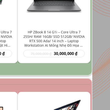
 Ultra 7
HP ZBook 8 14 G1i – Core Ultra 7
 NVIDIA
255H/ RAM 16GB/ SSD 512GB/ NVIDIA
ptop
RTX 500 Ada/ 14 inch – Laptop
ật Hiệu
Workstation AI Mỏng Nhẹ Đồ Họa Kỹ
Thuật
Giá
Giá
Giá
0
₫
30,000,000
₫
75,000,000
₫
hiện
gốc
hiện
tại
là:
tại
₫.
là:
75,000,000 ₫.
là:
35,000,000 ₫.
30,000,000 ₫.