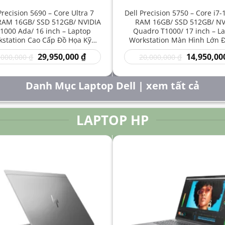
Precision 5690 – Core Ultra 7
Dell Precision 5750 – Core i7
RAM 16GB/ SSD 512GB/ NVIDIA
RAM 16GB/ SSD 512GB/ NV
1000 Ada/ 16 inch – Laptop
Quadro T1000/ 17 inch – L
station Cao Cấp Đồ Họa Kỹ
Workstation Màn Hình Lớn 
t Sáng Tạo Hiệu Năng Mạnh
Kỹ Thuật Chuyên Nghiệp G
Giá
Giá
Giá
29,950,000
₫
14,950,00
,000,000
₫
20,000,000
₫
gốc
hiện
gốc
là:
tại
là:
50,000,000 ₫.
là:
20,000,000 
Danh Mục Laptop Dell | xem tất cả
29,950,000 ₫.
LAPTOP HP