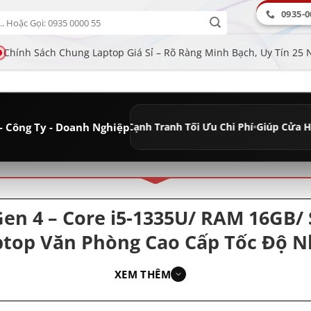
0935-0
Chính Sách Chung Laptop Giá Sỉ – Rõ Ràng Minh Bạch, Uy Tín 25
- Công Ty - Doanh Nghiệp
âu Dài
•
Giá Sỉ Cạnh Tranh Tối Ưu Chi Phí
•
Giúp Cửa Hàng Tăng Lợi 
ân loại
n 4 – Core i5-1335U/ RAM 16GB/ S
Laptop Văn Phòng Cao Cấp Tốc Độ 
Nghiệp
XEM THÊM