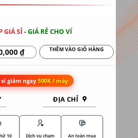
 GIÁ SỈ
-
GIÁ RẺ CHO VÍ
THÊM VÀO GIỎ HÀNG
0,000
₫
Giá
hiện
Giao hàng tận nơi hoặc nhận tại siêu
tại
thị
 ₫.
là:
14,950,000 ₫.
sỉ giảm ngay
500K / máy
Y
ĐỊA CHỈ
hử 10
Dịch vụ chạm
An toàn mua