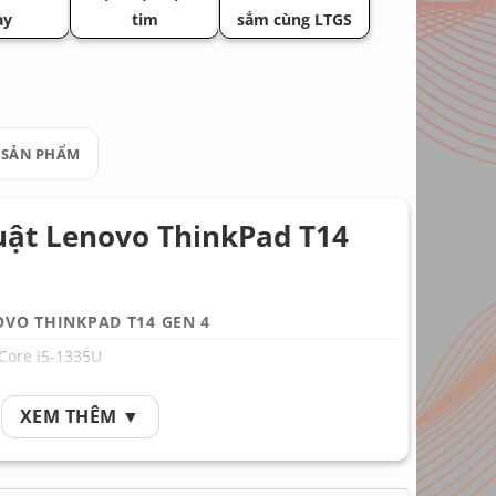
ày
tim
sắm cùng LTGS
 SẢN PHẨM
uật Lenovo ThinkPad T14
OVO THINKPAD T14 GEN 4
 Core i5-1335U
, theo máy hoặc tùy chọn
XEM THÊM ▼
B, theo máy hoặc tùy chọn
 Iris Xe Graphics, theo cấu hình