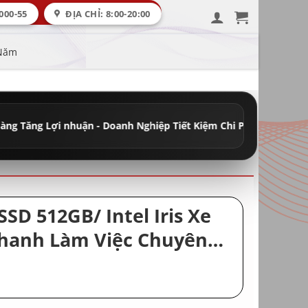
000-55
ĐỊA CHỈ: 8:00-20:00
 Năm
nhuận - Doanh Nghiệp Tiết Kiệm Chi Phí
•
Đầy Đủ Máy Học Tập - V
SD 512GB/ Intel Iris Xe
Nhanh Làm Việc Chuyên