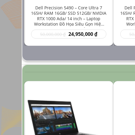
e i7-
Dell Precision 5490 – Core Ultra 7
Dell 
512GB/
165H/ RAM 16GB/ SSD 512GB/ NVIDIA
165H/ 
inch –
RTX 1000 Ada/ 14 inch – Laptop
RTX 
 Mới Cho
Workstation Đồ Họa Siêu Gọn Hiệu
Work
ng Cao
Năng Cao Giá Rẻ
Thuậ
Giá
Giá
Giá
00
₫
24,950,000
₫
50,000,000
₫
50
hiện
gốc
hiện
tại
là:
tại
 ₫.
là:
50,000,000 ₫.
là:
24,950,000 ₫.
24,950,000 ₫.