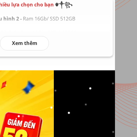
chọn theo phiên bản
hiều lựa chọn cho bạn
☬༒꧂
ch, thông số theo máy
 hình 2 -
Ram 16Gb/ SSD 512GB
g 1.32kg trở lên, tùy cấu hình
máy và tình trạng sử dụng thực tế
hình 3 -
Ram 16Gb/ SSD 1.000GB
ows 11 hoặc theo máy
Xem thêm
hình 4 -
Ram 32Gb/ SSD 2.000GB
hình 5 -
Ram 64Gb/ SSD 4.000GB
 hình 6
Ram 128Gb/ SSD 8.000GB