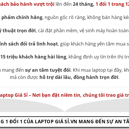
sách bảo hành vượt trội
lên đến
24 tháng,
1 đổi 1 trong 
n phẩm chính hãng
, nguồn gốc rõ ràng, không bán hàng k
ỹ thuật trọn đời
, cài đặt phần mềm, vệ sinh máy hoàn toàn
ính sách đổi trả linh hoạt
, giúp khách hàng yên tâm mua 
15 triệu khách hàng hài lòng
, khẳng định uy tín trên thị 
òn mang đến
sự an tâm tuyệt đối
. Khi mua laptop tại đây, k
mà còn được
hỗ trợ dài lâu, đồng hành trọn đời
.
aptop Giá Sỉ – Nơi bạn đặt niềm tin, chúng tôi trao giá tr
G 1 ĐỔI 1 CỦA LAPTOP GIÁ SỈ.VN MANG ĐẾN SỰ AN T