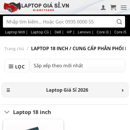
Bỏ
qua
nội
Tìm
dung
kiếm:
Laptop Mới |
Laptop Cũ |
Dell |
HP |
Lenovo |
Core i3 |
Core i5 |
/
LAPTOP 18 INCH / CUNG CẤP PHÂN PHỐI MÁ
Trang chủ
LỌC
Laptop Giá Sỉ 2026
Laptop 18 inch