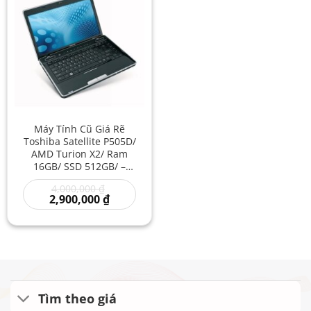
Máy Tính Cũ Giá Rẽ
Toshiba Satellite P505D/
AMD Turion X2/ Ram
16GB/ SSD 512GB/ –
Laptop Toshiba Văn
Giá
4,000,000
₫
Phòng Giá Rẻ
gốc
Giá
2,900,000
₫
là:
hiện
4,000,000 ₫.
tại
là:
2,900,000 ₫.
Tìm theo giá