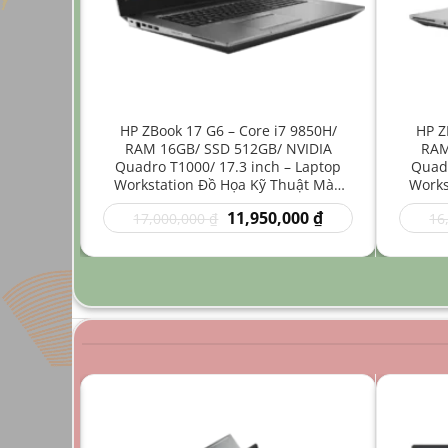
ore i7
HP ZBook 17 G6 – Core i7 9850H/
HP Z
512GB/
RAM 16GB/ SSD 512GB/ NVIDIA
RAM
4 inch –
Quadro T1000/ 17.3 inch – Laptop
Quadr
Nhẹ Đồ
Workstation Đồ Họa Kỹ Thuật Màn
Works
Hình Lớn
Giá
Giá
Giá
00
₫
11,950,000
₫
17,000,000
₫
16
hiện
gốc
hiện
tại
là:
tại
0 ₫.
là:
17,000,000 ₫.
là:
9,950,000 ₫.
11,950,000 ₫.