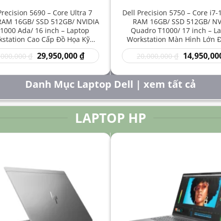
Precision 5690 – Core Ultra 7
Dell Precision 5750 – Core i7
RAM 16GB/ SSD 512GB/ NVIDIA
RAM 16GB/ SSD 512GB/ NV
1000 Ada/ 16 inch – Laptop
Quadro T1000/ 17 inch – L
station Cao Cấp Đồ Họa Kỹ
Workstation Màn Hình Lớn 
t Sáng Tạo Hiệu Năng Mạnh
Kỹ Thuật Chuyên Nghiệp G
Giá
Giá
Giá
29,950,000
₫
14,950,00
,000,000
₫
20,000,000
₫
gốc
hiện
gốc
là:
tại
là:
50,000,000 ₫.
là:
20,000,000 
Danh Mục Laptop Dell | xem tất cả
29,950,000 ₫.
LAPTOP HP