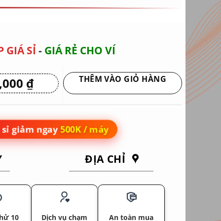
 GIÁ SỈ
-
GIÁ RẺ CHO VÍ
THÊM VÀO GIỎ HÀNG
0,000
₫
Giá
hiện
Giao hàng tận nơi hoặc nhận tại siêu
tại
thị
 ₫.
là:
5,450,000 ₫.
sỉ giảm ngay
500K / máy
Y
ĐỊA CHỈ
hử 10
Dịch vụ chạm
An toàn mua