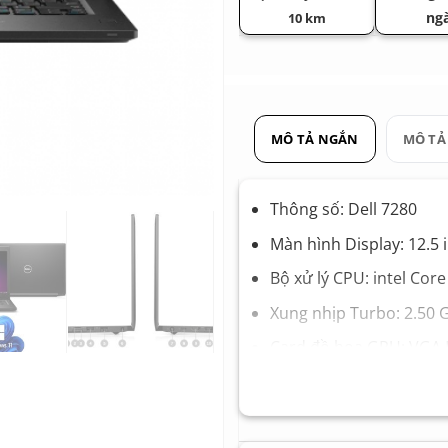
ng
10 km
MÔ TẢ NGẮN
MÔ TẢ
Thông số: Dell 7280
Màn hình Display: 12.5 
Bộ xử lý CPU: intel Cor
Xung nhịp Turbo: 2.50 
Card đồ họa GPU: VGA 
Bộ nhớ Ram Memory: 8
Ổ cứng Hard Drive: SS