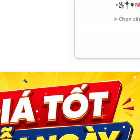
Pin Battery: Nguyên zi
꧁༒☬
N
Trọng lượng Weight: 1.2
➤
Chọn cấu
Dell 7280 i5-7200U
➤
Chọn cấu 
➤
Chọn cấu 
Dell 7280 Like New
➤
Chọn cấu 
Dell 7280 Mới 100%
➤
Chọn cấu