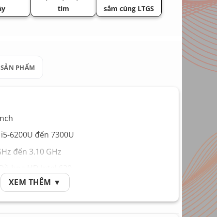
ày
tim
sắm cùng LTGS
 SẢN PHẨM
inch
e i5-6200U đến 7300U
GHz đến 3.10 GHz
Đồ họa HD Intel 620
XEM THÊM ▼
GB up max 32GB
D 256GB up max trên 10.000GB