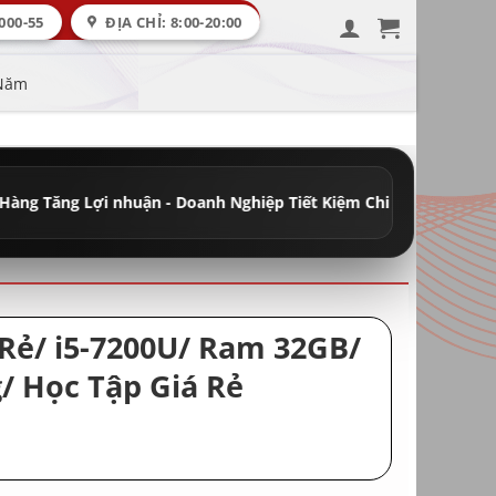
000-55
ĐỊA CHỈ: 8:00-20:00
 Năm
i nhuận - Doanh Nghiệp Tiết Kiệm Chi Phí
•
Đầy Đủ Máy Học Tập - 
 Rẻ/ i5-7200U/ Ram 32GB/
/ Học Tập Giá Rẻ