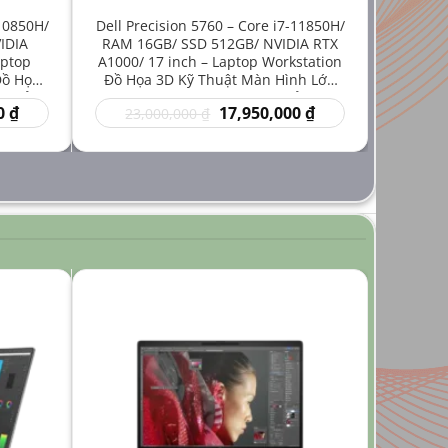
-10850H/
Dell Precision 5760 – Core i7-11850H/
IDIA
RAM 16GB/ SSD 512GB/ NVIDIA RTX
aptop
A1000/ 17 inch – Laptop Workstation
Đồ Họa
Đồ Họa 3D Kỹ Thuật Màn Hình Lớn
iá Rẻ
Hiệu Năng Mạnh Giá Rẻ
Giá
Giá
Giá
0
₫
17,950,000
₫
23,000,000
₫
hiện
gốc
hiện
tại
là:
tại
₫.
là:
23,000,000 ₫.
là:
14,950,000 ₫.
17,950,000 ₫.