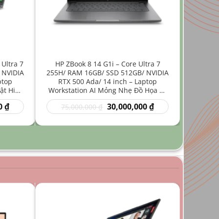
 Ultra 7
HP ZBook 8 14 G1i – Core Ultra 7
 NVIDIA
255H/ RAM 16GB/ SSD 512GB/ NVIDIA
ptop
RTX 500 Ada/ 14 inch – Laptop
ật Hiệu
Workstation AI Mỏng Nhẹ Đồ Họa Kỹ
Thuật
Giá
Giá
Giá
0
₫
30,000,000
₫
75,000,000
₫
hiện
gốc
hiện
tại
là:
tại
₫.
là:
75,000,000 ₫.
là:
35,000,000 ₫.
30,000,000 ₫.