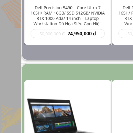
e i7-
Dell Precision 5490 – Core Ultra 7
Dell 
512GB/
165H/ RAM 16GB/ SSD 512GB/ NVIDIA
165H/ 
inch –
RTX 1000 Ada/ 14 inch – Laptop
RTX 
 Mới Cho
Workstation Đồ Họa Siêu Gọn Hiệu
Work
ng Cao
Năng Cao Giá Rẻ
Thuậ
Giá
Giá
Giá
00
₫
24,950,000
₫
50,000,000
₫
50
hiện
gốc
hiện
tại
là:
tại
 ₫.
là:
50,000,000 ₫.
là:
24,950,000 ₫.
24,950,000 ₫.