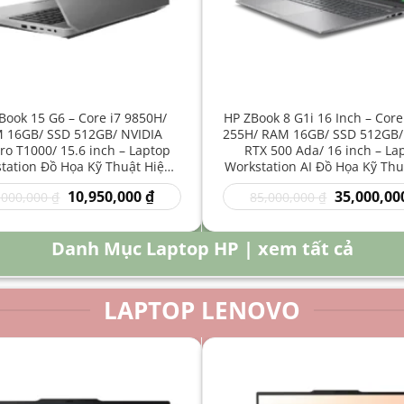
Book 15 G6 – Core i7 9850H/
HP ZBook 8 G1i 16 Inch – Core
 16GB/ SSD 512GB/ NVIDIA
255H/ RAM 16GB/ SSD 512GB/
o T1000/ 15.6 inch – Laptop
RTX 500 Ada/ 16 inch – La
tation Đồ Họa Kỹ Thuật Hiệu
Workstation AI Đồ Họa Kỹ Thu
Năng Cao
Năng Cao
Giá
Giá
Giá
10,950,000
₫
35,000,00
,000,000
₫
85,000,000
₫
gốc
hiện
gốc
là:
tại
là:
16,000,000 ₫.
là:
85,000,000 
Danh Mục Laptop HP | xem tất cả
10,950,000 ₫.
LAPTOP LENOVO