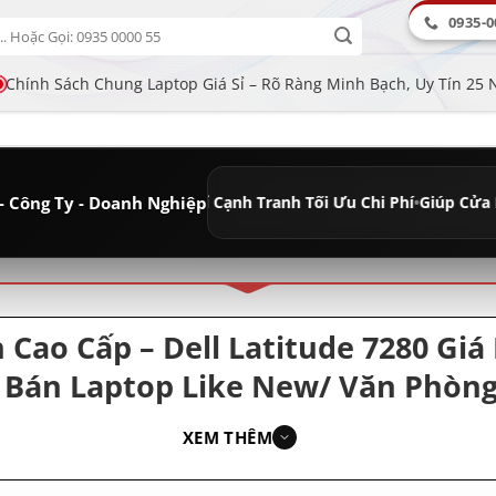
0935-0
Chính Sách Chung Laptop Giá Sỉ – Rõ Ràng Minh Bạch, Uy Tín 25
- Công Ty - Doanh Nghiệp
Lâu Dài
•
Giá Sỉ Cạnh Tranh Tối Ưu Chi Phí
•
Giúp Cửa Hàng Tăng Lợ
ân loại
ao Cấp – Dell Latitude 7280 Giá
Bán Laptop Like New/ Văn Phòng
XEM THÊM