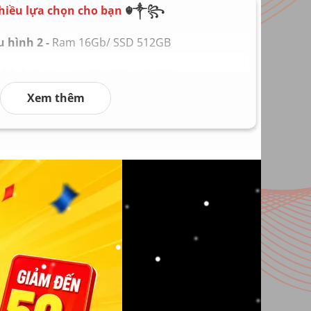
n theo máy
hiều lựa chọn cho bạn
☬༒꧂
 kg
 hình 2 -
Ram 16Gb/ SSD 512GB
hình 3 -
Ram 16Gb/ SSD 1.000GB
Xem thêm
hình 4 -
Ram 32Gb/ SSD 2.000GB
hình 5 -
Ram 64Gb/ SSD 4.000GB
 hình 6
Ram 128Gb/ SSD 8.000GB