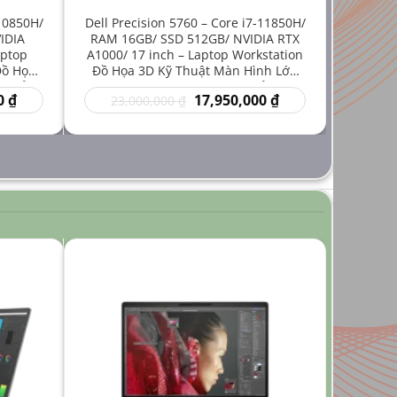
-10850H/
Dell Precision 5760 – Core i7-11850H/
IDIA
RAM 16GB/ SSD 512GB/ NVIDIA RTX
aptop
A1000/ 17 inch – Laptop Workstation
Đồ Họa
Đồ Họa 3D Kỹ Thuật Màn Hình Lớn
iá Rẻ
Hiệu Năng Mạnh Giá Rẻ
Giá
Giá
Giá
0
₫
17,950,000
₫
23,000,000
₫
hiện
gốc
hiện
tại
là:
tại
₫.
là:
23,000,000 ₫.
là:
14,950,000 ₫.
17,950,000 ₫.