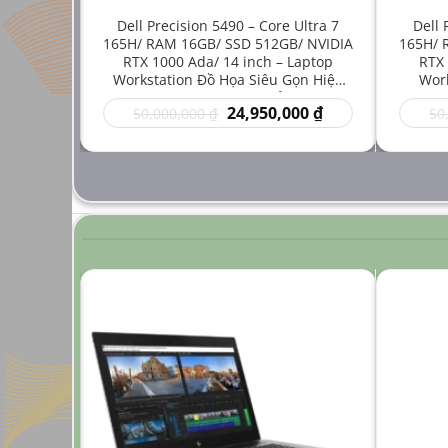
e i7-
Dell Precision 5490 – Core Ultra 7
Dell 
512GB/
165H/ RAM 16GB/ SSD 512GB/ NVIDIA
165H/ 
inch –
RTX 1000 Ada/ 14 inch – Laptop
RTX 
 Mới Cho
Workstation Đồ Họa Siêu Gọn Hiệu
Work
ng Cao
Năng Cao Giá Rẻ
Thuậ
Giá
Giá
Giá
00
₫
24,950,000
₫
50,000,000
₫
50
hiện
gốc
hiện
tại
là:
tại
 ₫.
là:
50,000,000 ₫.
là:
24,950,000 ₫.
24,950,000 ₫.