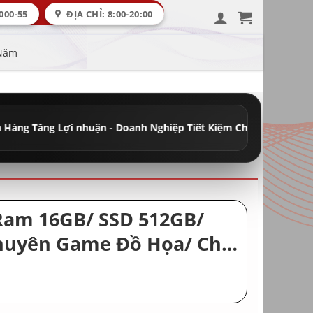
000-55
ĐỊA CHỈ: 8:00-20:00
 Năm
i nhuận - Doanh Nghiệp Tiết Kiệm Chi Phí
•
Đầy Đủ Máy Học Tập -
/ Ram 16GB/ SSD 512GB/
Chuyên Game Đồ Họa/ Chơi