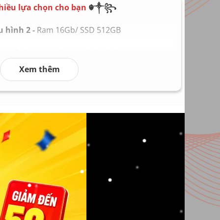
hiều lựa chọn cho bạn
☬༒꧂
 3 – 5 giờ tùy nhu cầu sử dụng
 hình 2 -
Ram 16Gb/ SSD 512GB
s 10 hoặc Windows 11, theo máy
hình 3 -
Ram 16Gb/ SSD 1.000GB
ọn tại Laptop Giá Sỉ
Xem thêm
hình 4 -
Ram 32Gb/ SSD 2.000GB
 SSD 512Gb
hình 5 -
Ram 64Gb/ SSD 4.000GB
 SSD 512Gb
 hình 6
Ram 128Gb/ SSD 8.000GB
 SSD 1.000Gb
/ SSD 2.000Gb
/ SSD 4.000Gb
/ SSD 8.000Gb