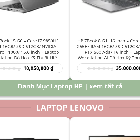
Book 15 G6 – Core i7 9850H/
HP ZBook 8 G1i 16 Inch – Core
 16GB/ SSD 512GB/ NVIDIA
255H/ RAM 16GB/ SSD 512GB/
o T1000/ 15.6 inch – Laptop
RTX 500 Ada/ 16 inch – La
tation Đồ Họa Kỹ Thuật Hiệu
Workstation AI Đồ Họa Kỹ Thu
Năng Cao
Năng Cao
Giá
Giá
Giá
10,950,000
₫
35,000,00
,000,000
₫
85,000,000
₫
gốc
hiện
gốc
là:
tại
là:
16,000,000 ₫.
là:
85,000,000 
Danh Mục Laptop HP | xem tất cả
10,950,000 ₫.
LAPTOP LENOVO