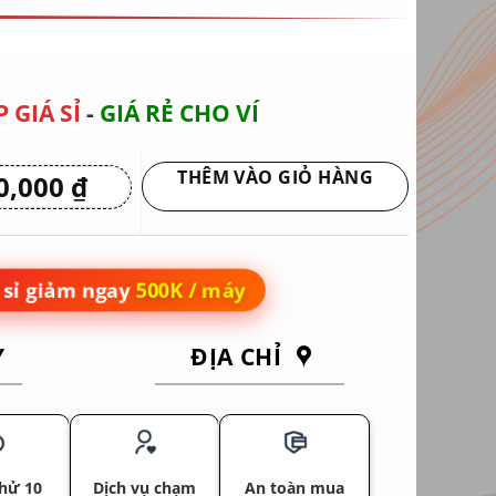
 GIÁ SỈ
-
GIÁ RẺ CHO VÍ
THÊM VÀO GIỎ HÀNG
0,000
₫
Giá
hiện
Giao hàng tận nơi hoặc nhận tại siêu
tại
thị
 ₫.
là:
10,950,000 ₫.
sỉ giảm ngay
500K / máy
Y
ĐỊA CHỈ
hử 10
Dịch vụ chạm
An toàn mua