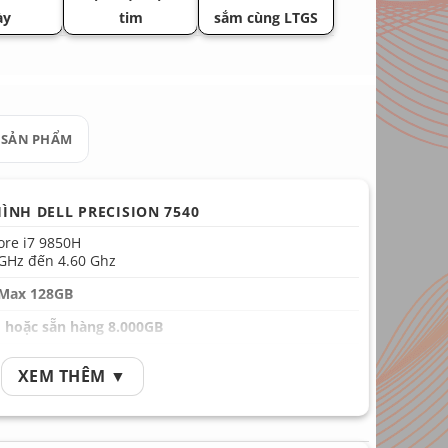
ày
tim
sắm cùng LTGS
 SẢN PHẨM
ÌNH DELL PRECISION 7540
Core i7 9850H
 GHz đến 4.60 Ghz
Max 128GB
,
hoặc sẵn hàng 8.000GB
adeon Pro WX3200 /
XEM THÊM ▼
 Quadro T1000 / T2000 / RTX 3000
nch Full HD
 2.5kg