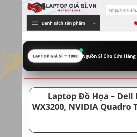
Bỏ
Tìm
qua
kiếm:
nội
Danh sách sản phẩm
dung
Nguồn Sỉ Cho Cửa Hàng 
MUA CÀNG NHIỀU - GIÁ CÀNG TỐT
•
Nguồn Hàng Ổn Định
LAPTOP GIÁ SỈ ™ 1998
Điều hướng
Ph
Laptop Đồ Họa – Dell 
WX3200, NVIDIA Quadro T