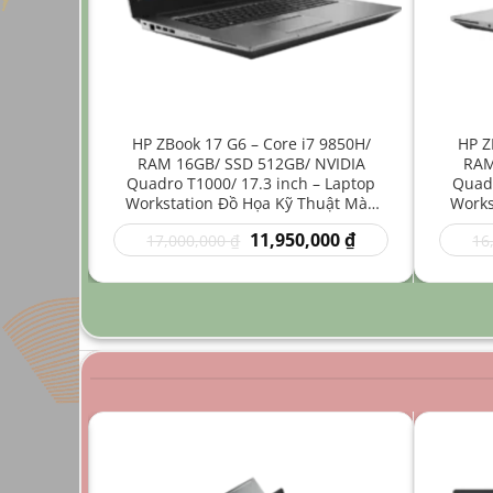
ore i7
HP ZBook 17 G6 – Core i7 9850H/
HP Z
512GB/
RAM 16GB/ SSD 512GB/ NVIDIA
RAM
4 inch –
Quadro T1000/ 17.3 inch – Laptop
Quadr
Nhẹ Đồ
Workstation Đồ Họa Kỹ Thuật Màn
Works
Hình Lớn
Giá
Giá
Giá
00
₫
11,950,000
₫
17,000,000
₫
16
hiện
gốc
hiện
tại
là:
tại
0 ₫.
là:
17,000,000 ₫.
là:
9,950,000 ₫.
11,950,000 ₫.