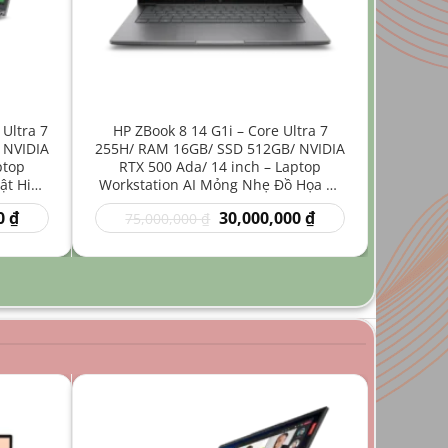
 Ultra 7
HP ZBook 8 14 G1i – Core Ultra 7
 NVIDIA
255H/ RAM 16GB/ SSD 512GB/ NVIDIA
ptop
RTX 500 Ada/ 14 inch – Laptop
ật Hiệu
Workstation AI Mỏng Nhẹ Đồ Họa Kỹ
Thuật
Giá
Giá
Giá
0
₫
30,000,000
₫
75,000,000
₫
hiện
gốc
hiện
tại
là:
tại
₫.
là:
75,000,000 ₫.
là:
35,000,000 ₫.
30,000,000 ₫.