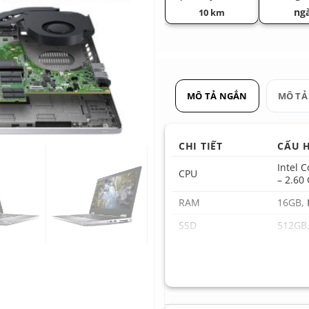
ng
10 km
MÔ TẢ NGẮN
MÔ TẢ
CHI TIẾT
CẤU H
Intel 
CPU
– 2.60
RAM
16GB,
SSD
512GB
AMD R
GPU
NVIDIA
Màn hình
15.6 I
Trọng lượng
khoảng