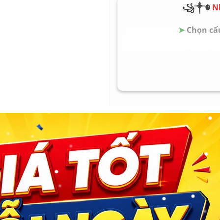
꧁༒☬
N
Pin
khoảng
➤
Chọn cấu
HĐH
Window
➤
Chọn cấu 
Nhiều cấu hình để lựa ch
➤
Chọn cấu 
✅ Cấu Hình 1: Ram 16Gb/
➤
Chọn cấu 
✅ Cấu Hình 2: Ram 32Gb/
➤
Chọn cấu
✅ Cấu Hình 3: Ram 64Gb/
✅ Cấu Hình 4: Ram 128Gb
✅ Cấu Hình 5: Ram 128Gb
✅ Cấu Hình 6: Ram 128Gb