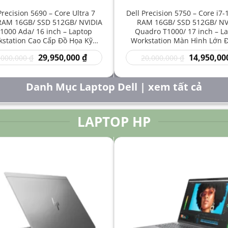
Precision 5690 – Core Ultra 7
Dell Precision 5750 – Core i7
RAM 16GB/ SSD 512GB/ NVIDIA
RAM 16GB/ SSD 512GB/ NV
1000 Ada/ 16 inch – Laptop
Quadro T1000/ 17 inch – L
station Cao Cấp Đồ Họa Kỹ
Workstation Màn Hình Lớn 
t Sáng Tạo Hiệu Năng Mạnh
Kỹ Thuật Chuyên Nghiệp G
Giá
Giá
Giá
29,950,000
₫
14,950,00
,000,000
₫
20,000,000
₫
gốc
hiện
gốc
là:
tại
là:
50,000,000 ₫.
là:
20,000,000 
Danh Mục Laptop Dell | xem tất cả
29,950,000 ₫.
LAPTOP HP