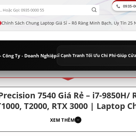
0935-0
Chính Sách Chung Laptop Giá Sỉ – Rõ Ràng Minh Bạch, Uy Tín 25
- Công Ty - Doanh Nghiệp
 Lâu Dài
•
Giá Sỉ Cạnh Tranh Tối Ưu Chi Phí
•
Giúp Cửa Hàng Tăng Lợ
ân loại
Precision 7540 Giá Rẻ – i7-9850H
1000, T2000, RTX 3000 | Laptop 
Game/ Làm Thiết Kế Đồ Họa
XEM THÊM