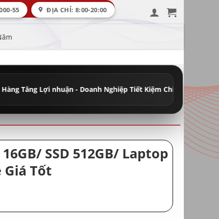
000-55
ĐỊA CHỈ: 8:00-20:00
 Năm
 nhuận - Doanh Nghiệp Tiết Kiệm Chi Phí
•
Đầy Đủ Máy Học Tập - 
am 16GB/ SSD 512GB/ Laptop
 Giá Tốt