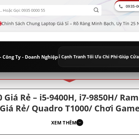
0935-0
Chính Sách Chung Laptop Giá Sỉ – Rõ Ràng Minh Bạch, Uy Tín 25
- Công Ty - Doanh Nghiệp
Lâu Dài
•
Giá Sỉ Cạnh Tranh Tối Ưu Chi Phí
•
Giúp Cửa Hàng Tăng Lợi
ân loại
0 Giá Rẻ – i5-9400H, i7-9850H/ R
Giá Rẻ/ Quadro T1000/ Chơi Game
XEM THÊM