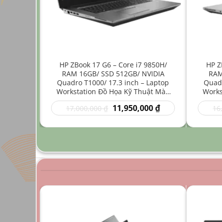
ore i7
HP ZBook 17 G6 – Core i7 9850H/
HP Z
512GB/
RAM 16GB/ SSD 512GB/ NVIDIA
RAM
4 inch –
Quadro T1000/ 17.3 inch – Laptop
Quadr
Nhẹ Đồ
Workstation Đồ Họa Kỹ Thuật Màn
Works
Hình Lớn
Giá
Giá
Giá
00
₫
11,950,000
₫
17,000,000
₫
16
hiện
gốc
hiện
tại
là:
tại
0 ₫.
là:
17,000,000 ₫.
là:
9,950,000 ₫.
11,950,000 ₫.