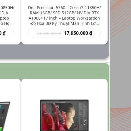
-10850H/
Dell Precision 5760 – Core i7-11850H/
IDIA
RAM 16GB/ SSD 512GB/ NVIDIA RTX
aptop
A1000/ 17 inch – Laptop Workstation
Đồ Họa
Đồ Họa 3D Kỹ Thuật Màn Hình Lớn
iá Rẻ
Hiệu Năng Mạnh Giá Rẻ
Giá
Giá
Giá
0
₫
17,950,000
₫
23,000,000
₫
hiện
gốc
hiện
tại
là:
tại
₫.
là:
23,000,000 ₫.
là:
14,950,000 ₫.
17,950,000 ₫.