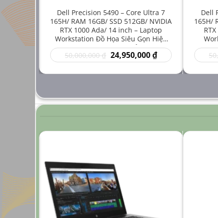
e i7-
Dell Precision 5490 – Core Ultra 7
Dell 
512GB/
165H/ RAM 16GB/ SSD 512GB/ NVIDIA
165H/ 
inch –
RTX 1000 Ada/ 14 inch – Laptop
RTX 
 Mới Cho
Workstation Đồ Họa Siêu Gọn Hiệu
Work
ng Cao
Năng Cao Giá Rẻ
Thuậ
Giá
Giá
Giá
00
₫
24,950,000
₫
50,000,000
₫
50
hiện
gốc
hiện
tại
là:
tại
 ₫.
là:
50,000,000 ₫.
là:
24,950,000 ₫.
24,950,000 ₫.