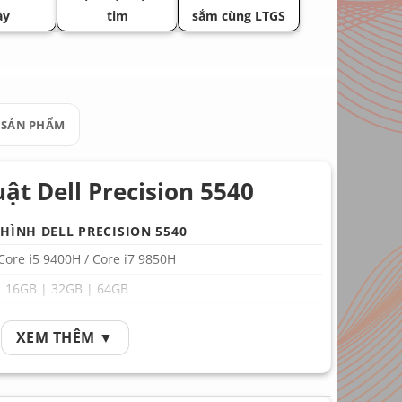
ày
tim
sắm cùng LTGS
 SẢN PHẨM
ật Dell Precision 5540
HÌNH DELL PRECISION 5540
 Core i5 9400H / Core i7 9850H
| 16GB | 32GB | 64GB
 | 512GB | 1TB | 2TB | 4TB
XEM THÊM ▼
A Quadro T1000 / T2000
Inch Full HD