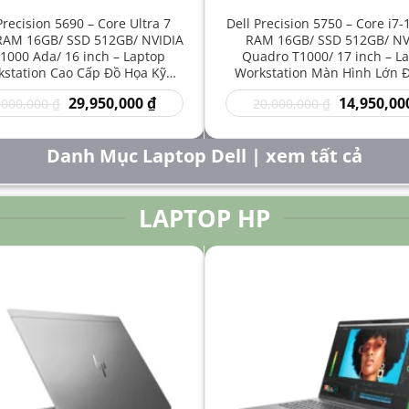
Precision 5690 – Core Ultra 7
Dell Precision 5750 – Core i7
RAM 16GB/ SSD 512GB/ NVIDIA
RAM 16GB/ SSD 512GB/ NV
1000 Ada/ 16 inch – Laptop
Quadro T1000/ 17 inch – L
station Cao Cấp Đồ Họa Kỹ
Workstation Màn Hình Lớn 
t Sáng Tạo Hiệu Năng Mạnh
Kỹ Thuật Chuyên Nghiệp G
Giá
Giá
Giá
29,950,000
₫
14,950,00
,000,000
₫
20,000,000
₫
gốc
hiện
gốc
là:
tại
là:
50,000,000 ₫.
là:
20,000,000 
Danh Mục Laptop Dell | xem tất cả
29,950,000 ₫.
LAPTOP HP