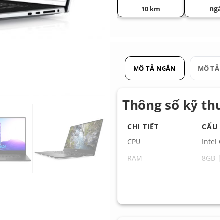
ng
10 km
MÔ TẢ NGẮN
MÔ TẢ
Thông số kỹ thu
CHI TIẾT
CẤU 
CPU
Intel
RAM
8GB 
SSD
256GB
GPU
NVIDI
Màn hình
15.6 