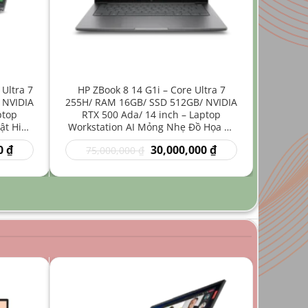
 Ultra 7
HP ZBook 8 14 G1i – Core Ultra 7
 NVIDIA
255H/ RAM 16GB/ SSD 512GB/ NVIDIA
ptop
RTX 500 Ada/ 14 inch – Laptop
ật Hiệu
Workstation AI Mỏng Nhẹ Đồ Họa Kỹ
Thuật
Giá
Giá
Giá
0
₫
30,000,000
₫
75,000,000
₫
hiện
gốc
hiện
tại
là:
tại
₫.
là:
75,000,000 ₫.
là:
35,000,000 ₫.
30,000,000 ₫.