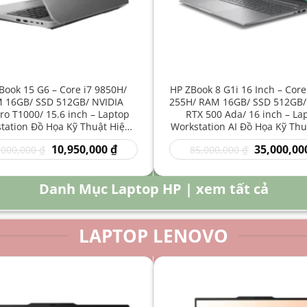
Book 15 G6 – Core i7 9850H/
HP ZBook 8 G1i 16 Inch – Core
 16GB/ SSD 512GB/ NVIDIA
255H/ RAM 16GB/ SSD 512GB/
o T1000/ 15.6 inch – Laptop
RTX 500 Ada/ 16 inch – La
tation Đồ Họa Kỹ Thuật Hiệu
Workstation AI Đồ Họa Kỹ Thu
Năng Cao
Năng Cao
Giá
Giá
Giá
10,950,000
₫
35,000,00
,000,000
₫
85,000,000
₫
gốc
hiện
gốc
là:
tại
là:
16,000,000 ₫.
là:
85,000,000 
Danh Mục Laptop HP | xem tất cả
10,950,000 ₫.
LAPTOP LENOVO