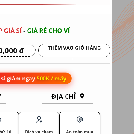
 GIÁ SỈ
-
GIÁ RẺ CHO VÍ
THÊM VÀO GIỎ HÀNG
0,000
₫
Giá
hiện
Giao hàng tận nơi hoặc nhận tại siêu
tại
thị
 ₫.
là:
10,950,000 ₫.
sỉ giảm ngay
500K / máy
Y
ĐỊA CHỈ
hử 10
Dịch vụ chạm
An toàn mua