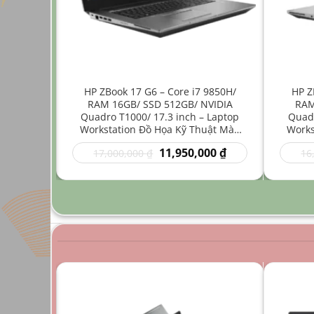
ore i7
HP ZBook 17 G6 – Core i7 9850H/
HP Z
512GB/
RAM 16GB/ SSD 512GB/ NVIDIA
RAM
4 inch –
Quadro T1000/ 17.3 inch – Laptop
Quadr
Nhẹ Đồ
Workstation Đồ Họa Kỹ Thuật Màn
Works
Hình Lớn
Giá
Giá
Giá
00
₫
11,950,000
₫
17,000,000
₫
16
hiện
gốc
hiện
tại
là:
tại
0 ₫.
là:
17,000,000 ₫.
là:
9,950,000 ₫.
11,950,000 ₫.