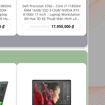
-10850H/
Dell Precision 5760 – Core i7-11850H/
IDIA
RAM 16GB/ SSD 512GB/ NVIDIA RTX
aptop
A1000/ 17 inch – Laptop Workstation
Đồ Họa
Đồ Họa 3D Kỹ Thuật Màn Hình Lớn
iá Rẻ
Hiệu Năng Mạnh Giá Rẻ
Giá
Giá
Giá
0
₫
17,950,000
₫
23,000,000
₫
hiện
gốc
hiện
tại
là:
tại
₫.
là:
23,000,000 ₫.
là:
14,950,000 ₫.
17,950,000 ₫.