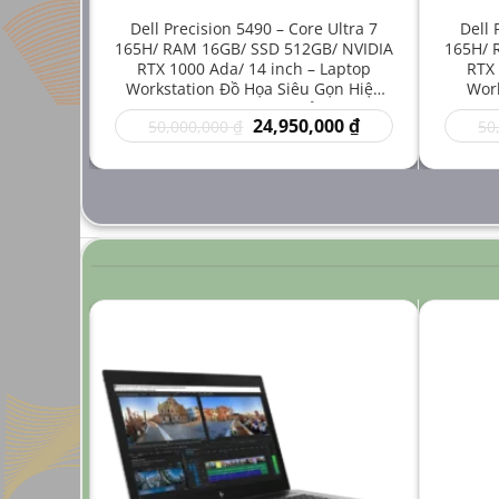
e i7-
Dell Precision 5490 – Core Ultra 7
Dell 
512GB/
165H/ RAM 16GB/ SSD 512GB/ NVIDIA
165H/ 
inch –
RTX 1000 Ada/ 14 inch – Laptop
RTX 
 Mới Cho
Workstation Đồ Họa Siêu Gọn Hiệu
Work
ng Cao
Năng Cao Giá Rẻ
Thuậ
Giá
Giá
Giá
00
₫
24,950,000
₫
50,000,000
₫
50
hiện
gốc
hiện
tại
là:
tại
 ₫.
là:
50,000,000 ₫.
là:
24,950,000 ₫.
24,950,000 ₫.