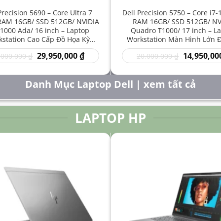
Precision 5690 – Core Ultra 7
Dell Precision 5750 – Core i7
RAM 16GB/ SSD 512GB/ NVIDIA
RAM 16GB/ SSD 512GB/ NV
1000 Ada/ 16 inch – Laptop
Quadro T1000/ 17 inch – L
station Cao Cấp Đồ Họa Kỹ
Workstation Màn Hình Lớn 
t Sáng Tạo Hiệu Năng Mạnh
Kỹ Thuật Chuyên Nghiệp G
Giá
Giá
Giá
29,950,000
₫
14,950,00
,000,000
₫
20,000,000
₫
gốc
hiện
gốc
là:
tại
là:
50,000,000 ₫.
là:
20,000,000 
Danh Mục Laptop Dell | xem tất cả
29,950,000 ₫.
LAPTOP HP