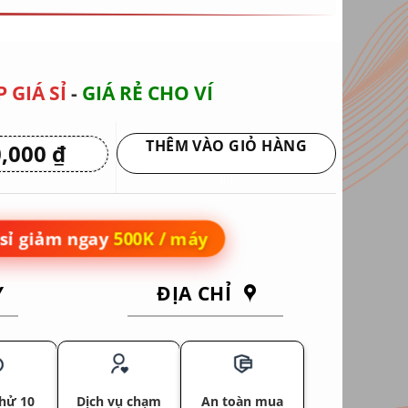
 GIÁ SỈ
-
GIÁ RẺ CHO VÍ
THÊM VÀO GIỎ HÀNG
0,000
₫
Giá
hiện
Giao hàng tận nơi hoặc nhận tại siêu
tại
thị
0 ₫.
là:
7,950,000 ₫.
sỉ giảm ngay
500K / máy
Y
ĐỊA CHỈ
hử 10
Dịch vụ chạm
An toàn mua