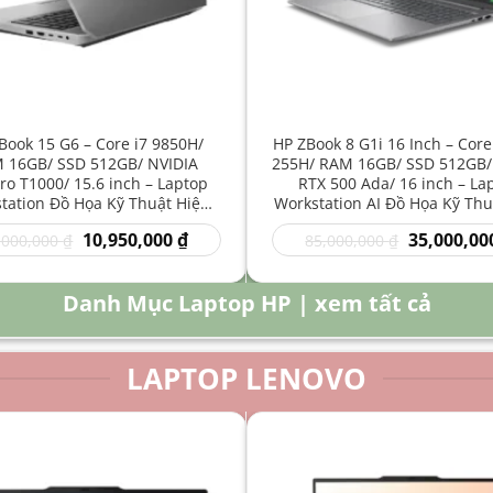
Book 15 G6 – Core i7 9850H/
HP ZBook 8 G1i 16 Inch – Core
 16GB/ SSD 512GB/ NVIDIA
255H/ RAM 16GB/ SSD 512GB/
o T1000/ 15.6 inch – Laptop
RTX 500 Ada/ 16 inch – La
tation Đồ Họa Kỹ Thuật Hiệu
Workstation AI Đồ Họa Kỹ Thu
Năng Cao
Năng Cao
Giá
Giá
Giá
10,950,000
₫
35,000,00
,000,000
₫
85,000,000
₫
gốc
hiện
gốc
là:
tại
là:
16,000,000 ₫.
là:
85,000,000 
Danh Mục Laptop HP | xem tất cả
10,950,000 ₫.
LAPTOP LENOVO