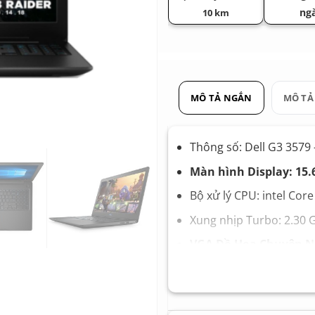
ng
10 km
MÔ TẢ NGẮN
MÔ TẢ
Thông số: Dell G3 3579 
Màn hình Display: 15.
Bộ xử lý CPU: intel Cor
Xung nhịp Turbo: 2.30 
VGA Đồ Họa Chuyên Ng
Card đồ họa 1 (Onboard
Card đồ họa 2 (VGA rời)