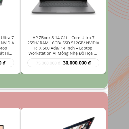
 Ultra 7
HP ZBook 8 14 G1i – Core Ultra 7
 NVIDIA
255H/ RAM 16GB/ SSD 512GB/ NVIDIA
ptop
RTX 500 Ada/ 14 inch – Laptop
ật Hiệu
Workstation AI Mỏng Nhẹ Đồ Họa Kỹ
Thuật
Giá
Giá
Giá
0
₫
30,000,000
₫
75,000,000
₫
hiện
gốc
hiện
tại
là:
tại
₫.
là:
75,000,000 ₫.
là:
35,000,000 ₫.
30,000,000 ₫.