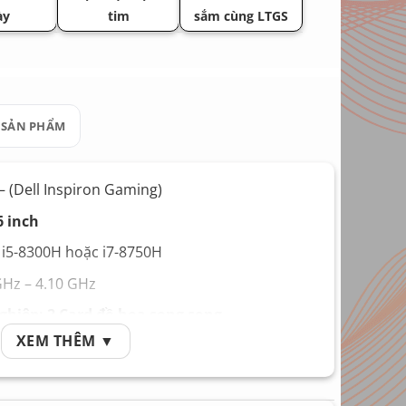
ày
tim
sắm cùng LTGS
 SẢN PHẨM
– (Dell Inspiron Gaming)
6 inch
e i5-8300H hoặc i7-8750H
GHz – 4.10 GHz
hiệp: 2 Card đồ họa song song
XEM THÊM ▼
): Intel UHD Graphics 630
: Nvidia GTX 1050, hoặc GTX-1060 option