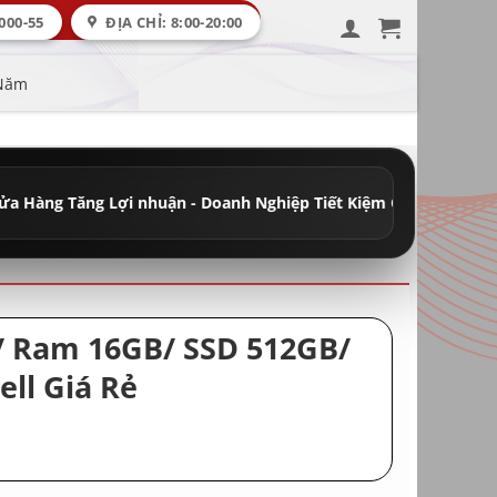
000-55
ĐỊA CHỈ: 8:00-20:00
 Năm
Lợi nhuận - Doanh Nghiệp Tiết Kiệm Chi Phí
•
Đầy Đủ Máy Học Tập
H/ Ram 16GB/ SSD 512GB/
ll Giá Rẻ