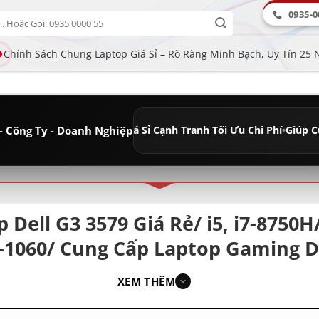
0935-0
Chính Sách Chung Laptop Giá Sỉ – Rõ Ràng Minh Bạch, Uy Tín 25
- Công Ty - Doanh Nghiệp
nh Lâu Dài
•
Giá Sỉ Cạnh Tranh Tối Ưu Chi Phí
•
Giúp Cửa Hàng Tăng 
ân loại
 Dell G3 3579 Giá Rẻ/ i5, i7-8750
-1060/ Cung Cấp Laptop Gaming De
XEM THÊM