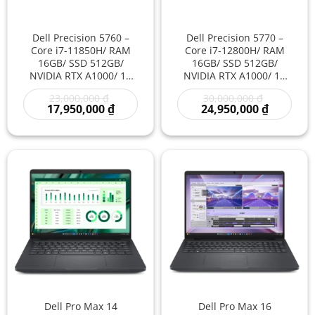
Dell Precision 5760 –
Dell Precision 5770 –
Core i7-11850H/ RAM
Core i7-12800H/ RAM
16GB/ SSD 512GB/
16GB/ SSD 512GB/
NVIDIA RTX A1000/ 17
NVIDIA RTX A1000/ 17
inch – Laptop
inch – Laptop
Giá
Giá
23,000,000
₫
30,000,000
₫
Workstation Đồ Họa 3D
Workstation Cao Cấp
gốc
Giá
gốc
Giá
17,950,000
₫
24,950,000
₫
Kỹ Thuật Màn Hình Lớn
Cho CAD 3D Kỹ Thuật
là:
hiện
là:
hiện
Hiệu Năng Mạnh Giá Rẻ
Đồ Họa Hiệu Năng
23,000,000 ₫.
tại
30,000,000
tại
là:
là:
Mạnh
17,950,000 ₫.
24,950,00
Dell Pro Max 14
Dell Pro Max 16