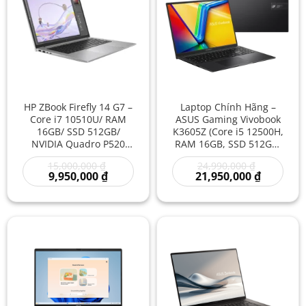
HP ZBook Firefly 14 G7 –
Laptop Chính Hãng –
Core i7 10510U/ RAM
ASUS Gaming Vivobook
16GB/ SSD 512GB/
K3605Z (Core i5 12500H,
NVIDIA Quadro P520
RAM 16GB, SSD 512GB,
4GB/ 14 inch – Laptop
GPU NVIDIA GeForce
Giá
Giá
15,000,000
₫
24,990,000
₫
Workstation Mỏng Nhẹ
RTX 3050 4GB, 16 Inch
Giá
gốc
gốc
Giá
9,950,000
₫
21,950,000
₫
Đồ Họa Kỹ Thuật
FHD) Mới Gia Rẻ –
hiện
là:
là:
hiện
Laptop Gaming, Đồ Họa,
tại
15,000,000 ₫.
24,990,000
tại
là:
là:
Hiệu Năng Mạnh |
9,950,000 ₫.
21,950,00
Laptop Asus Giá Rẻ