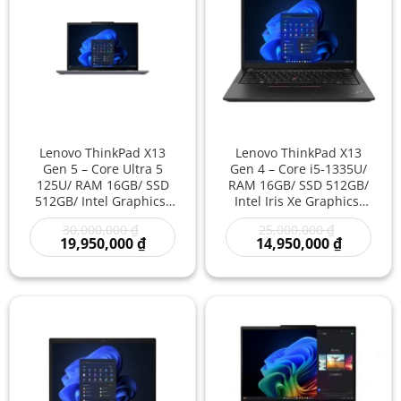
Lenovo ThinkPad X13
Lenovo ThinkPad X13
Gen 5 – Core Ultra 5
Gen 4 – Core i5-1335U/
125U/ RAM 16GB/ SSD
RAM 16GB/ SSD 512GB/
512GB/ Intel Graphics/
Intel Iris Xe Graphics/
13.3 inch – Laptop
13.3 inch – Laptop Văn
Giá
Giá
30,000,000
₫
25,000,000
₫
Doanh Nhân AI Nhỏ
Phòng Cao Cấp Nhỏ
gốc
Giá
gốc
Giá
19,950,000
₫
14,950,000
₫
Gọn Thế Hệ Mới Hiệu
Gọn Tốc Độ Nhanh Giá
là:
hiện
là:
hiện
Năng Cao
Rẻ
30,000,000 ₫.
tại
25,000,000
tại
là:
là:
19,950,000 ₫.
14,950,00