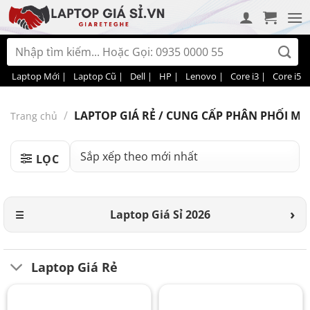
Bỏ
qua
nội
Tìm
dung
kiếm:
Laptop Mới |
Laptop Cũ |
Dell |
HP |
Lenovo |
Core i3 |
Core i5 |
/
LAPTOP GIÁ RẺ / CUNG CẤP PHÂN PHỐI MÁ
Trang chủ
LỌC
Laptop Giá Sỉ 2026
Laptop Giá Rẻ