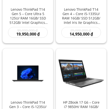
Lenovo ThinkPad T14
Lenovo ThinkPad T14
Gen 5 – Core Ultra 5
Gen 4 – Core i5-1335U/
125U/ RAM 16GB/ SSD
RAM 16GB/ SSD 512GB/
512GB/ Intel Graphics/
Intel Iris Xe Graphics/
14 inch – Laptop AI
14 inch – Laptop Văn
Giá
Giá
30,000,000
₫
25,000,000
₫
Doanh Nghiệp Thế Hệ
Phòng Cao Cấp Tốc Độ
gốc
Giá
gốc
Giá
19,950,000
₫
14,950,000
₫
Mới Hiệu Suất Cao Tiết
Nhanh Làm Việc
là:
hiện
là:
hiện
Kiệm Điện
Chuyên Nghiệp
30,000,000 ₫.
tại
25,000,000
tại
là:
là:
19,950,000 ₫.
14,950,00
Lenovo ThinkPad T14
HP ZBook 17 G6 – Core
Gen 3 – Core i5-1235U/
i7 9850H/ RAM 16GB/