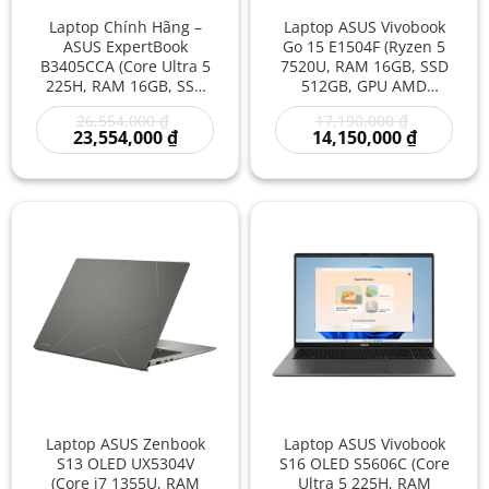
Laptop Chính Hãng –
Laptop ASUS Vivobook
ASUS ExpertBook
Go 15 E1504F (Ryzen 5
B3405CCA (Core Ultra 5
7520U, RAM 16GB, SSD
225H, RAM 16GB, SSD
512GB, GPU AMD
512GB, GPU Intel
Radeon Graphics, 15.6
Giá
Giá
26,554,000
₫
17,190,000
₫
Graphics, 14 Inch FHD)
Inch FHD) Mới Gia Rẻ –
gốc
Giá
gốc
Giá
23,554,000
₫
14,150,000
₫
Mới Gia Rẻ – Laptop
Laptop Văn Phòng Giá
là:
hiện
là:
hiện
Doanh Nghiệp, Mỏng
Tốt, Mỏng Nhẹ | Laptop
26,554,000 ₫.
tại
17,190,000
tại
là:
là:
Nhẹ, Hiệu Năng Cao |
Asus Giá Rẻ
23,554,000 ₫.
14,150,00
Laptop Asus Giá Rẻ
Laptop ASUS Zenbook
Laptop ASUS Vivobook
S13 OLED UX5304V
S16 OLED S5606C (Core
(Core i7 1355U, RAM
Ultra 5 225H, RAM