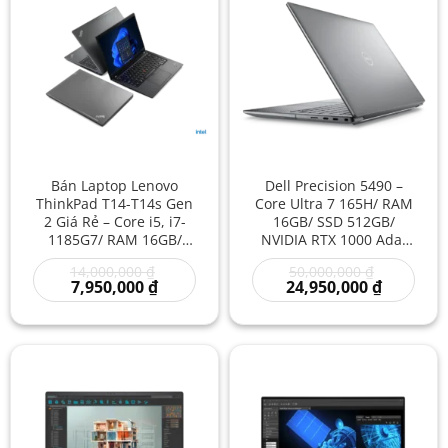
Bán Laptop Lenovo
Dell Precision 5490 –
ThinkPad T14-T14s Gen
Core Ultra 7 165H/ RAM
2 Giá Rẻ – Core i5, i7-
16GB/ SSD 512GB/
1185G7/ RAM 16GB/
NVIDIA RTX 1000 Ada/
SSD 512GB/ Intel Iris Xe
14 inch – Laptop
Giá
Giá
14,000,000
₫
50,000,000
₫
Graphics/ 14 inch –
Workstation Đồ Họa
Giá
gốc
gốc
Giá
7,950,000
₫
24,950,000
₫
Laptop doanh nhân/
Siêu Gọn Hiệu Năng
hiện
là:
là:
hiện
Laptop văn phòng/
Cao Giá Rẻ
tại
14,000,000 ₫.
50,000,000
tại
là:
là:
Laptop bền bỉ/ Laptop
7,950,000 ₫.
24,950,00
hiệu năng mạnh giá rẻ