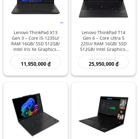
Lenovo ThinkPad X13
Lenovo ThinkPad T14
Gen 3 – Core i5-1235U/
Gen 6 – Core Ultra 5
RAM 16GB/ SSD 512GB/
225U/ RAM 16GB/ SSD
Intel Iris Xe Graphics/
512GB/ Intel Graphics/
13.3 inch – Laptop
14 inch – Laptop Doanh
Giá
Giá
20,000,000
₫
40,000,000
₫
Doanh Nhân Siêu Gọn
Nhân Thế Hệ Mới Hiệu
gốc
Giá
gốc
Giá
11,950,000
₫
25,950,000
₫
Hiệu Năng Mạnh Làm
Năng Thông Minh Làm
là:
hiện
là:
hiện
Việc Linh Hoạt Giá Rẻ
Việc Chuyên Nghiệp Giá
20,000,000 ₫.
tại
40,000,000
tại
là:
là:
Rẻ
11,950,000 ₫.
25,950,00