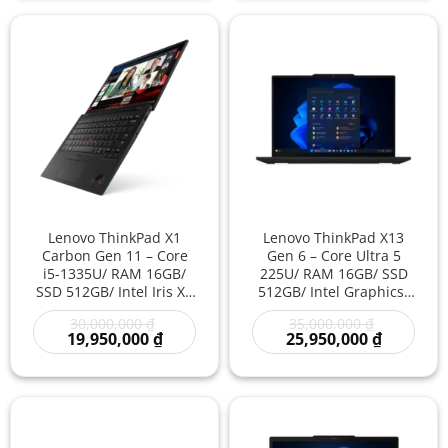
34,950,000 ₫.
24,950,00
Lenovo ThinkPad X1
Lenovo ThinkPad X13
Carbon Gen 11 – Core
Gen 6 – Core Ultra 5
i5-1335U/ RAM 16GB/
225U/ RAM 16GB/ SSD
SSD 512GB/ Intel Iris Xe
512GB/ Intel Graphics/
Graphics/ 14 inch –
13.3 inch – Laptop
Giá
Giá
30,000,000
₫
35,000,000
₫
Laptop Doanh Nhân
Doanh Nhân Siêu Gọn
gốc
Giá
gốc
Giá
19,950,000
₫
25,950,000
₫
Cao Cấp Siêu Nhẹ Sang
Thế Hệ Mới Làm Việc
là:
hiện
là:
hiện
Trọng Giá Rẻ
Chuyên Nghiệp Giá Rẻ
30,000,000 ₫.
tại
35,000,000
tại
là:
là:
19,950,000 ₫.
25,950,00