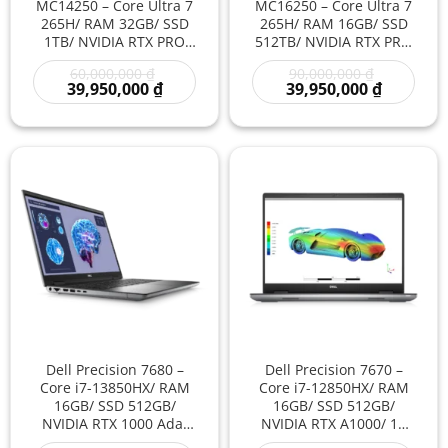
MC14250 – Core Ultra 7
MC16250 – Core Ultra 7
265H/ RAM 32GB/ SSD
265H/ RAM 16GB/ SSD
1TB/ NVIDIA RTX PRO
512TB/ NVIDIA RTX PRO
1000 Blackwell/ 14 inch
1000 Blackwell/ 16 inch
Giá
Giá
60,000,000
₫
90,000,000
₫
– Laptop Workstation AI
– Laptop Workstation AI
gốc
Giá
gốc
Giá
39,950,000
₫
39,950,000
₫
Thế Hệ Mới Đồ Họa Kỹ
Đồ Họa 3D Kỹ Thuật Thế
là:
hiện
là:
hiện
Thuật Hiệu Năng Cao
Hệ Mới Hiệu Năng
60,000,000 ₫.
tại
90,000,000
tại
là:
là:
Mạnh
39,950,000 ₫.
39,950,00
Dell Precision 7680 –
Dell Precision 7670 –
Core i7-13850HX/ RAM
Core i7-12850HX/ RAM
16GB/ SSD 512GB/
16GB/ SSD 512GB/
NVIDIA RTX 1000 Ada/
NVIDIA RTX A1000/ 16
16 inch – Laptop
inch – Laptop