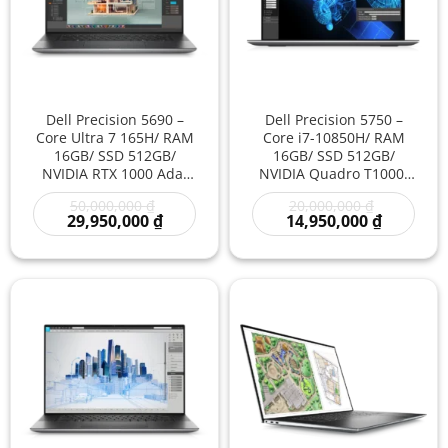
Dell Precision 5690 –
Dell Precision 5750 –
Core Ultra 7 165H/ RAM
Core i7-10850H/ RAM
16GB/ SSD 512GB/
16GB/ SSD 512GB/
NVIDIA RTX 1000 Ada/
NVIDIA Quadro T1000/
16 inch – Laptop
17 inch – Laptop
Giá
Giá
50,000,000
₫
20,000,000
₫
Workstation Cao Cấp Đồ
Workstation Màn Hình
gốc
Giá
gốc
Giá
29,950,000
₫
14,950,000
₫
Họa Kỹ Thuật Sáng Tạo
Lớn Đồ Họa Kỹ Thuật
là:
hiện
là:
hiện
Hiệu Năng Mạnh
Chuyên Nghiệp Giá Rẻ
50,000,000 ₫.
tại
20,000,000
tại
là:
là:
29,950,000 ₫.
14,950,00