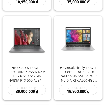
gốc
Giá
gốc
Giá
10,950,000
₫
35,000,000
₫
Thuật Hiệu Năng Cao
Kỹ Thuật Hiệu Năng Cao
là:
hiện
là:
hiện
16,000,000 ₫.
tại
85,000,000
tại
là:
là:
10,950,000 ₫.
35,000,00
HP ZBook 8 14 G1i –
HP ZBook Firefly 14 G11
Core Ultra 7 255H/ RAM
– Core Ultra 7 165U/
16GB/ SSD 512GB/
RAM 16GB/ SSD 512GB/
NVIDIA RTX 500 Ada/ 14
NVIDIA RTX A500 4GB/
inch – Laptop
14 inch – Laptop
Giá
Giá
75,000,000
₫
25,000,000
₫
Workstation AI Mỏng
Workstation AI Mỏng
gốc
Giá
gốc
Giá
30,000,000
₫
19,950,000
₫
Nhẹ Đồ Họa Kỹ Thuật
Nhẹ Đồ Họa Kỹ Thuật
là:
hiện
là:
hiện
75,000,000 ₫.
tại
25,000,000
tại
là:
là:
30,000,000 ₫.
19,950,00