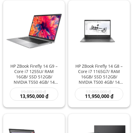
HP ZBook Firefly 14 G9 –
HP ZBook Firefly 14 G8 –
Core i7 1255U/ RAM
Core i7 1165G7/ RAM
16GB/ SSD 512GB/
16GB/ SSD 512GB/
NVIDIA T550 4GB/ 14
NVIDIA T500 4GB/ 14
inch – Laptop
inch – Laptop
Giá
Giá
19,000,000
₫
17,000,000
₫
Workstation Mỏng Nhẹ
Workstation Mỏng Nhẹ
gốc
Giá
gốc
Giá
13,950,000
₫
11,950,000
₫
Đồ Họa Kỹ Thuật
Đồ Họa Kỹ Thuật
là:
hiện
là:
hiện
19,000,000 ₫.
tại
17,000,000
tại
là:
là:
13,950,000 ₫.
11,950,00