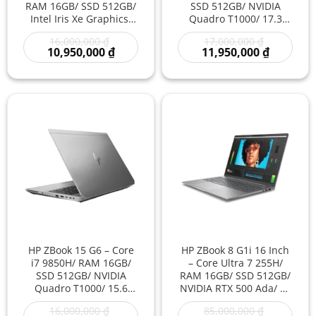
RAM 16GB/ SSD 512GB/
SSD 512GB/ NVIDIA
Intel Iris Xe Graphics/
Quadro T1000/ 17.3
14 inch – Laptop Doanh
inch – Laptop
Giá
Giá
16,000,000
₫
17,000,000
₫
Nhân Đa Nhiệm Mạnh
Workstation Đồ Họa Kỹ
gốc
Giá
gốc
Giá
10,950,000
₫
11,950,000
₫
Gọn Nhẹ Giá Rẻ
Thuật Màn Hình Lớn
là:
hiện
là:
hiện
16,000,000 ₫.
tại
17,000,000
tại
là:
là:
10,950,000 ₫.
11,950,00
HP ZBook 15 G6 – Core
HP ZBook 8 G1i 16 Inch
i7 9850H/ RAM 16GB/
– Core Ultra 7 255H/
SSD 512GB/ NVIDIA
RAM 16GB/ SSD 512GB/
Quadro T1000/ 15.6
NVIDIA RTX 500 Ada/ 16
inch – Laptop
inch – Laptop
Giá
Giá
16,000,000
₫
85,000,000
₫
Workstation Đồ Họa Kỹ
Workstation AI Đồ Họa