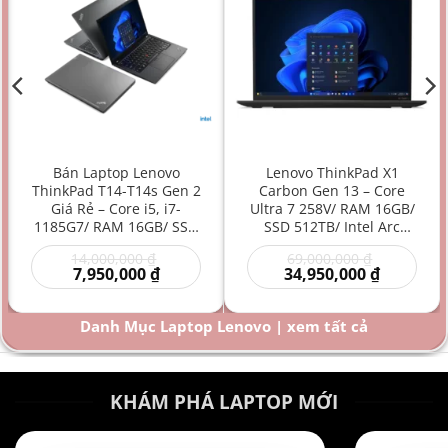
Bán Laptop Lenovo
Lenovo ThinkPad X1
ThinkPad T14-T14s Gen 2
Carbon Gen 13 – Core
Giá Rẻ – Core i5, i7-
Ultra 7 258V/ RAM 16GB/
1185G7/ RAM 16GB/ SSD
SSD 512TB/ Intel Arc
512GB/ Intel Iris Xe
Graphics 140V/ 14 inch –
Giá
Giá
14,000,000
₫
69,000,000
₫
Graphics/ 14 inch –
Laptop AI Doanh Nhân
Giá
gốc
gốc
Giá
7,950,000
₫
34,950,000
₫
Laptop doanh nhân/
Siêu Cao Cấp Mỏng Nhẹ
hiện
là:
là:
hiện
Laptop văn phòng/
Hiệu Năng Mạnh
00 ₫.
tại
14,000,000 ₫.
69,000,000
tại
là:
là:
Laptop bền bỉ/ Laptop
Danh Mục Laptop Lenovo | xem tất cả
000 ₫.
7,950,000 ₫.
34,950,000
hiệu năng mạnh giá rẻ
KHÁM PHÁ LAPTOP MỚI