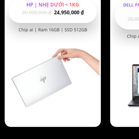
HP | NHẸ DƯỚI < 1KG
DELL P
Giá
Giá
30,000,000
₫
24,950,000
₫
20,0
gốc
hiện
là:
tại
Chip ai | Ram 16GB | SSD 512GB
30,000,000 ₫.
là:
Chip 
24,950,000 ₫.