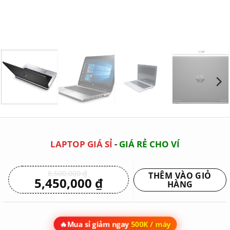
LAPTOP GIÁ SỈ
-
GIÁ RẺ CHO VÍ
Giá
8,500,000
₫
THÊM VÀO GIỎ
5,450,000
₫
gốc
Giá
HÀNG
là:
hiện
8,500,000 ₫.
tại
Giao hàng tận nơi hoặc
là:
nhận tại siêu thị
5,450,000 ₫.
🔥
Mua sỉ giảm ngay
500K / máy