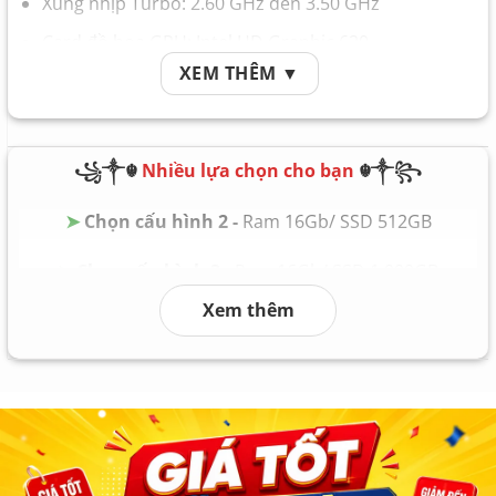
Xung nhịp Turbo: 2.60 GHz đến 3.50 GHz
Card đồ họa GPU: Intel HD Graphic 620
XEM THÊM ▼
Bộ nhớ Ram Memory: 8GB
Ổ cứng Hard Drive: SSD 256GB
Pin Battery: Nguyên zin theo máy
꧁༒☬
Nhiều lựa chọn cho bạn
☬༒꧂
Trọng lượng Weight: 1.6 kg
➤
Chọn cấu hình 2 -
Ram 16Gb/ SSD 512GB
➤
Chọn cấu hình 3 -
Ram 16Gb/ SSD 1.000GB
Xem thêm
➤
Chọn cấu hình 4 -
Ram 32Gb/ SSD 2.000GB
➤
Chọn cấu hình 5 -
Ram 64Gb/ SSD 4.000GB
➤
Chọn cấu hình 6
Ram 128Gb/ SSD 8.000GB