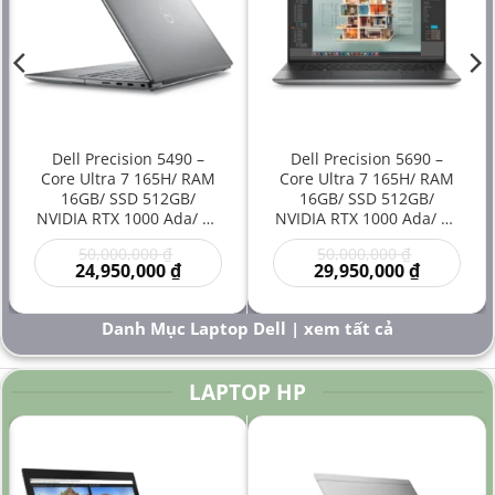
Dell Precision 5490 –
Dell Precision 5690 –
Core Ultra 7 165H/ RAM
Core Ultra 7 165H/ RAM
16GB/ SSD 512GB/
16GB/ SSD 512GB/
NVIDIA RTX 1000 Ada/ 14
NVIDIA RTX 1000 Ada/ 16
inch – Laptop
inch – Laptop
Giá
Giá
50,000,000
₫
50,000,000
₫
Workstation Đồ Họa Siêu
Workstation Cao Cấp Đồ
gốc
Giá
gốc
Giá
24,950,000
₫
29,950,000
₫
Gọn Hiệu Năng Cao Giá
Họa Kỹ Thuật Sáng Tạo
là:
hiện
là:
hiện
Rẻ
Hiệu Năng Mạnh
00 ₫.
50,000,000 ₫.
tại
50,000,000
tại
là:
là:
Danh Mục Laptop Dell | xem tất cả
000 ₫.
24,950,000 ₫.
29,950,000
LAPTOP HP