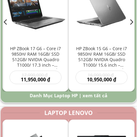
HP ZBook 17 G6 – Core i7
HP ZBook 15 G6 – Core i7
9850H/ RAM 16GB/ SSD
9850H/ RAM 16GB/ SSD
512GB/ NVIDIA Quadro
512GB/ NVIDIA Quadro
T1000/ 17.3 inch –
T1000/ 15.6 inch –
Laptop Workstation Đồ
Laptop Workstation Đồ
Giá
Giá
17,000,000
₫
16,000,000
₫
Họa Kỹ Thuật Màn Hình
Họa Kỹ Thuật Hiệu Năng
gốc
Giá
gốc
Giá
11,950,000
₫
10,950,000
₫
Lớn
Cao
là:
hiện
là:
hiện
00 ₫.
17,000,000 ₫.
tại
16,000,000
tại
là:
là:
Danh Mục Laptop HP | xem tất cả
0 ₫.
11,950,000 ₫.
10,950,000
LAPTOP LENOVO