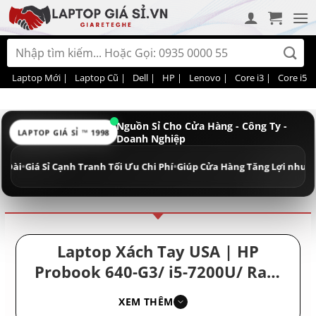
Bỏ
qua
nội
Tìm
dung
kiếm:
Laptop Mới |
Laptop Cũ |
Dell |
HP |
Lenovo |
Core i3 |
Core i5 |
Nguồn Sỉ Cho Cửa Hàng - Công Ty -
LAPTOP GIÁ SỈ ™ 1998
Doanh Nghiệp
Điều hướng
Phân loại
Giá Sỉ Cạnh Tranh Tối Ưu Chi Phí
•
Giúp Cửa Hàng Tăng Lợi nhuận - Doa
Laptop Xách Tay USA | HP
Probook 640-G3/ i5-7200U/ Ram
16GB/ SSD 512GB/ Laptop Cũ/
XEM THÊM
Laptop HP Giá Rẻ