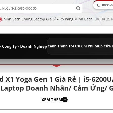
0935-0
Chính Sách Chung Laptop Giá Sỉ – Rõ Ràng Minh Bạch, Uy Tín 25
- Công Ty - Doanh Nghiệp
Lâu Dài
•
Giá Sỉ Cạnh Tranh Tối Ưu Chi Phí
•
Giúp Cửa Hàng Tăng Lợi
ân loại
 X1 Yoga Gen 1 Giá Rẻ | i5-6200
/ Laptop Doanh Nhân/ Cảm Ứng/ 
XEM THÊM