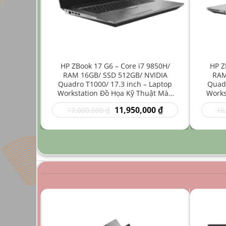
ore i7
HP ZBook 17 G6 – Core i7 9850H/
HP Z
512GB/
RAM 16GB/ SSD 512GB/ NVIDIA
RAM
4 inch –
Quadro T1000/ 17.3 inch – Laptop
Quadr
Nhẹ Đồ
Workstation Đồ Họa Kỹ Thuật Màn
Works
Hình Lớn
Giá
Giá
Giá
00
₫
11,950,000
₫
17,000,000
₫
16
hiện
gốc
hiện
tại
là:
tại
0 ₫.
là:
17,000,000 ₫.
là:
9,950,000 ₫.
11,950,000 ₫.