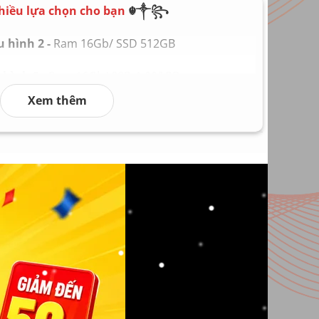
n theo máy
hiều lựa chọn cho bạn
☬༒꧂
 kg
 hình 2 -
Ram 16Gb/ SSD 512GB
hình 3 -
Ram 16Gb/ SSD 1.000GB
Xem thêm
hình 4 -
Ram 32Gb/ SSD 2.000GB
hình 5 -
Ram 64Gb/ SSD 4.000GB
 hình 6
Ram 128Gb/ SSD 8.000GB