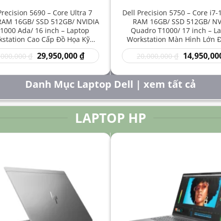
Precision 5690 – Core Ultra 7
Dell Precision 5750 – Core i7
RAM 16GB/ SSD 512GB/ NVIDIA
RAM 16GB/ SSD 512GB/ NV
1000 Ada/ 16 inch – Laptop
Quadro T1000/ 17 inch – L
station Cao Cấp Đồ Họa Kỹ
Workstation Màn Hình Lớn 
t Sáng Tạo Hiệu Năng Mạnh
Kỹ Thuật Chuyên Nghiệp G
Giá
Giá
Giá
29,950,000
₫
14,950,00
,000,000
₫
20,000,000
₫
gốc
hiện
gốc
là:
tại
là:
50,000,000 ₫.
là:
20,000,000 
Danh Mục Laptop Dell | xem tất cả
29,950,000 ₫.
LAPTOP HP