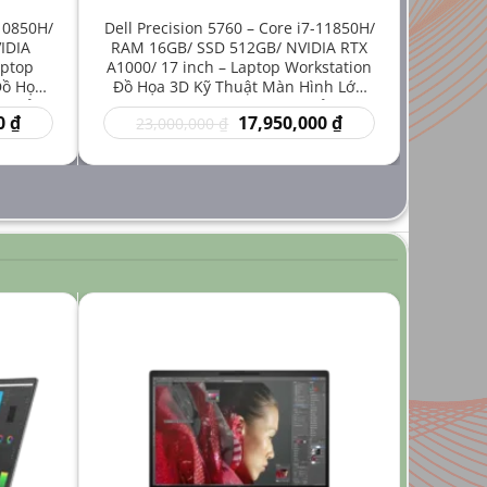
-10850H/
Dell Precision 5760 – Core i7-11850H/
IDIA
RAM 16GB/ SSD 512GB/ NVIDIA RTX
aptop
A1000/ 17 inch – Laptop Workstation
Đồ Họa
Đồ Họa 3D Kỹ Thuật Màn Hình Lớn
iá Rẻ
Hiệu Năng Mạnh Giá Rẻ
Giá
Giá
Giá
0
₫
17,950,000
₫
23,000,000
₫
hiện
gốc
hiện
tại
là:
tại
₫.
là:
23,000,000 ₫.
là:
14,950,000 ₫.
17,950,000 ₫.