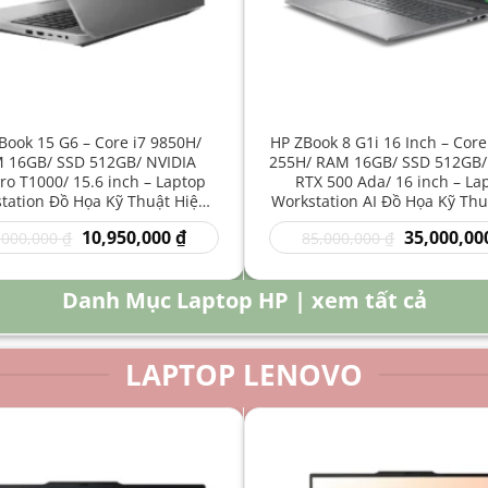
Book 15 G6 – Core i7 9850H/
HP ZBook 8 G1i 16 Inch – Core
 16GB/ SSD 512GB/ NVIDIA
255H/ RAM 16GB/ SSD 512GB/
o T1000/ 15.6 inch – Laptop
RTX 500 Ada/ 16 inch – La
tation Đồ Họa Kỹ Thuật Hiệu
Workstation AI Đồ Họa Kỹ Thu
Năng Cao
Năng Cao
Giá
Giá
Giá
10,950,000
₫
35,000,00
,000,000
₫
85,000,000
₫
gốc
hiện
gốc
là:
tại
là:
16,000,000 ₫.
là:
85,000,000 
Danh Mục Laptop HP | xem tất cả
10,950,000 ₫.
LAPTOP LENOVO