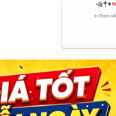
Pin Battery: Nguyên zi
꧁༒☬
N
Trọng lượng Weight: 1.3
➤
Chọn cấu
➤
Chọn cấu 
➤
Chọn cấu 
➤
Chọn cấu 
➤
Chọn cấu