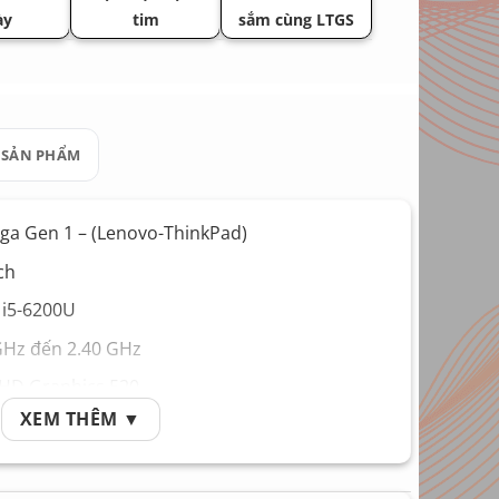
ày
tim
sắm cùng LTGS
 SẢN PHẨM
ga Gen 1 – (Lenovo-ThinkPad)
ch
e i5-6200U
GHz đến 2.40 GHz
 HD Graphics 520
XEM THÊM ▼
8GB
D 256GB