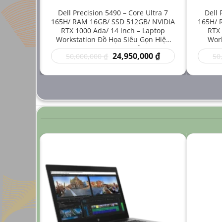
e i7-
Dell Precision 5490 – Core Ultra 7
Dell 
512GB/
165H/ RAM 16GB/ SSD 512GB/ NVIDIA
165H/ 
inch –
RTX 1000 Ada/ 14 inch – Laptop
RTX 
 Mới Cho
Workstation Đồ Họa Siêu Gọn Hiệu
Work
ng Cao
Năng Cao Giá Rẻ
Thuậ
Giá
Giá
Giá
00
₫
24,950,000
₫
50,000,000
₫
50
hiện
gốc
hiện
tại
là:
tại
 ₫.
là:
50,000,000 ₫.
là:
24,950,000 ₫.
24,950,000 ₫.