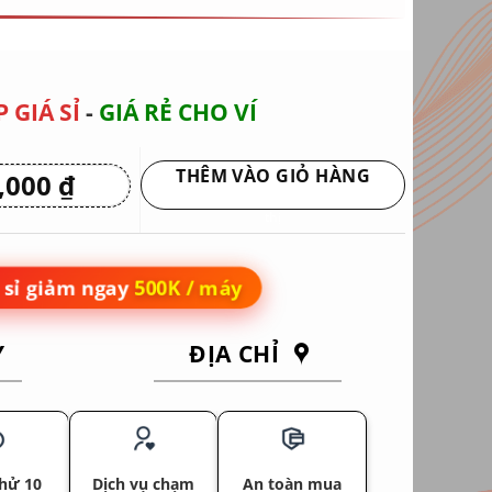
 GIÁ SỈ
-
GIÁ RẺ CHO VÍ
THÊM VÀO GIỎ HÀNG
0,000
₫
Giá
hiện
Giao hàng tận nơi hoặc nhận tại siêu
tại
thị
 ₫.
là:
4,950,000 ₫.
sỉ giảm ngay
500K / máy
Y
ĐỊA CHỈ
hử 10
Dịch vụ chạm
An toàn mua