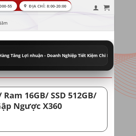
000-55
ĐỊA CHỈ: 8:00-20:00
 Năm
 nhuận - Doanh Nghiệp Tiết Kiệm Chi Phí
•
Đầy Đủ Máy Học Tập - 
U/ Ram 16GB/ SSD 512GB/
Gập Ngược X360