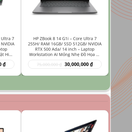
 Ultra 7
HP ZBook 8 14 G1i – Core Ultra 7
 NVIDIA
255H/ RAM 16GB/ SSD 512GB/ NVIDIA
ptop
RTX 500 Ada/ 14 inch – Laptop
ật Hiệu
Workstation AI Mỏng Nhẹ Đồ Họa Kỹ
Thuật
Giá
Giá
Giá
0
₫
30,000,000
₫
75,000,000
₫
hiện
gốc
hiện
tại
là:
tại
₫.
là:
75,000,000 ₫.
là:
35,000,000 ₫.
30,000,000 ₫.