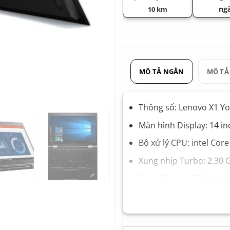
ng
10 km
MÔ TẢ NGẮN
MÔ TẢ
Thông số: Lenovo X1 Yo
Màn hình Display: 14 in
Bộ xử lý CPU: intel Cor
Xung nhịp Turbo: 2.30 
Card đồ họa GPU: Intel
Bộ nhớ Ram Memory: 
Ổ cứng Hard Drive: SS