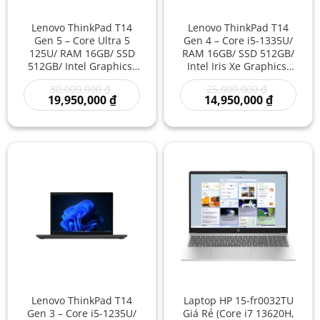
Lenovo ThinkPad T14
Lenovo ThinkPad T14
Gen 5 – Core Ultra 5
Gen 4 – Core i5-1335U/
125U/ RAM 16GB/ SSD
RAM 16GB/ SSD 512GB/
512GB/ Intel Graphics/
Intel Iris Xe Graphics/
14 inch – Laptop AI
14 inch – Laptop Văn
Giá
Giá
30,000,000
₫
25,000,000
₫
Doanh Nghiệp Thế Hệ
Phòng Cao Cấp Tốc Độ
gốc
Giá
gốc
Giá
19,950,000
₫
14,950,000
₫
Mới Hiệu Suất Cao Tiết
Nhanh Làm Việc
là:
hiện
là:
hiện
Kiệm Điện
Chuyên Nghiệp
30,000,000 ₫.
tại
25,000,000
tại
là:
là:
19,950,000 ₫.
14,950,00
Lenovo ThinkPad T14
Laptop HP 15-fr0032TU
Gen 3 – Core i5-1235U/
Giá Rẻ (Core i7 13620H,