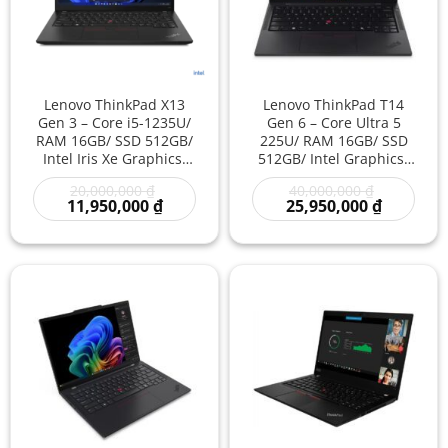
Lenovo ThinkPad X13
Lenovo ThinkPad T14
Gen 3 – Core i5-1235U/
Gen 6 – Core Ultra 5
RAM 16GB/ SSD 512GB/
225U/ RAM 16GB/ SSD
Intel Iris Xe Graphics/
512GB/ Intel Graphics/
13.3 inch – Laptop
14 inch – Laptop Doanh
Giá
Giá
20,000,000
₫
40,000,000
₫
Doanh Nhân Siêu Gọn
Nhân Thế Hệ Mới Hiệu
gốc
Giá
gốc
Giá
11,950,000
₫
25,950,000
₫
Hiệu Năng Mạnh Làm
Năng Thông Minh Làm
là:
hiện
là:
hiện
Việc Linh Hoạt Giá Rẻ
Việc Chuyên Nghiệp Giá
20,000,000 ₫.
tại
40,000,000
tại
là:
là:
Rẻ
11,950,000 ₫.
25,950,00