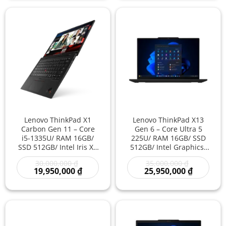
34,950,000 ₫.
24,950,00
Lenovo ThinkPad X1
Lenovo ThinkPad X13
Carbon Gen 11 – Core
Gen 6 – Core Ultra 5
i5-1335U/ RAM 16GB/
225U/ RAM 16GB/ SSD
SSD 512GB/ Intel Iris Xe
512GB/ Intel Graphics/
Graphics/ 14 inch –
13.3 inch – Laptop
Giá
Giá
30,000,000
₫
35,000,000
₫
Laptop Doanh Nhân
Doanh Nhân Siêu Gọn
gốc
Giá
gốc
Giá
19,950,000
₫
25,950,000
₫
Cao Cấp Siêu Nhẹ Sang
Thế Hệ Mới Làm Việc
là:
hiện
là:
hiện
Trọng Giá Rẻ
Chuyên Nghiệp Giá Rẻ
30,000,000 ₫.
tại
35,000,000
tại
là:
là:
19,950,000 ₫.
25,950,00