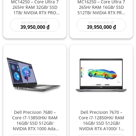
MC14250 – Core Ultra 7
MC16250 – Core Ultra 7
265H/ RAM 32GB/ SSD
265H/ RAM 16GB/ SSD
1TB/ NVIDIA RTX PRO
512TB/ NVIDIA RTX PRO
1000 Blackwell/ 14 inch
1000 Blackwell/ 16 inch
Giá
Giá
60,000,000
₫
90,000,000
₫
– Laptop Workstation AI
– Laptop Workstation AI
gốc
Giá
gốc
Giá
39,950,000
₫
39,950,000
₫
Thế Hệ Mới Đồ Họa Kỹ
Đồ Họa 3D Kỹ Thuật Thế
là:
hiện
là:
hiện
Thuật Hiệu Năng Cao
Hệ Mới Hiệu Năng
60,000,000 ₫.
tại
90,000,000
tại
là:
là:
Mạnh
39,950,000 ₫.
39,950,00
Dell Precision 7680 –
Dell Precision 7670 –
Core i7-13850HX/ RAM
Core i7-12850HX/ RAM
16GB/ SSD 512GB/
16GB/ SSD 512GB/
NVIDIA RTX 1000 Ada/
NVIDIA RTX A1000/ 16
16 inch – Laptop
inch – Laptop