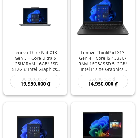
Lenovo ThinkPad X13
Lenovo ThinkPad X13
Gen 5 – Core Ultra 5
Gen 4 – Core i5-1335U/
125U/ RAM 16GB/ SSD
RAM 16GB/ SSD 512GB/
512GB/ Intel Graphics/
Intel Iris Xe Graphics/
13.3 inch – Laptop
13.3 inch – Laptop Văn
Giá
Giá
30,000,000
₫
25,000,000
₫
Doanh Nhân AI Nhỏ
Phòng Cao Cấp Nhỏ
gốc
Giá
gốc
Giá
19,950,000
₫
14,950,000
₫
Gọn Thế Hệ Mới Hiệu
Gọn Tốc Độ Nhanh Giá
là:
hiện
là:
hiện
Năng Cao
Rẻ
30,000,000 ₫.
tại
25,000,000
tại
là:
là:
19,950,000 ₫.
14,950,00