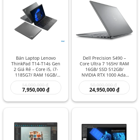
Bán Laptop Lenovo
Dell Precision 5490 –
ThinkPad T14-T14s Gen
Core Ultra 7 165H/ RAM
2 Giá Rẻ – Core i5, i7-
16GB/ SSD 512GB/
1185G7/ RAM 16GB/
NVIDIA RTX 1000 Ada/
SSD 512GB/ Intel Iris Xe
14 inch – Laptop
Giá
Giá
14,000,000
₫
50,000,000
₫
Graphics/ 14 inch –
Workstation Đồ Họa
Giá
gốc
gốc
Giá
7,950,000
₫
24,950,000
₫
Laptop doanh nhân/
Siêu Gọn Hiệu Năng
hiện
là:
là:
hiện
Laptop văn phòng/
Cao Giá Rẻ
tại
14,000,000 ₫.
50,000,000
tại
là:
là:
Laptop bền bỉ/ Laptop
7,950,000 ₫.
24,950,00
hiệu năng mạnh giá rẻ