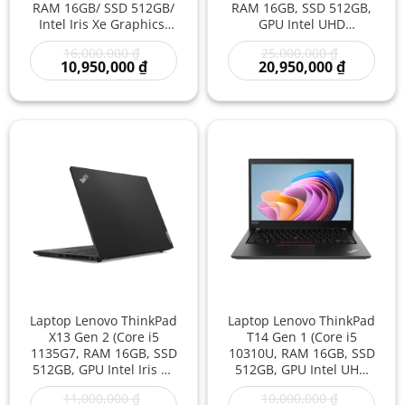
RAM 16GB/ SSD 512GB/
RAM 16GB, SSD 512GB,
Intel Iris Xe Graphics/
GPU Intel UHD
14 inch – Laptop Doanh
Graphics, 15.6 inch
Giá
Giá
16,000,000
₫
25,000,000
₫
Nhân Đa Nhiệm Mạnh
FHD) Mới Giá Rẻ –
gốc
Giá
gốc
Giá
10,950,000
₫
20,950,000
₫
Gọn Nhẹ Giá Rẻ
Laptop Mới Văn Phòng,
là:
hiện
là:
hiện
Hiệu Năng Cao, Đa
16,000,000 ₫.
tại
25,000,000
tại
là:
là:
Nhiệm Mạnh | Laptop
10,950,000 ₫.
20,950,00
Mới Giá Rẻ
Laptop Lenovo ThinkPad
Laptop Lenovo ThinkPad
X13 Gen 2 (Core i5
T14 Gen 1 (Core i5
1135G7, RAM 16GB, SSD
10310U, RAM 16GB, SSD
512GB, GPU Intel Iris Xe
512GB, GPU Intel UHD
Graphics, 13.3 inch
Graphics, 14 inch FHD)
Giá
Giá
11,000,000
₫
10,000,000
₫
FHD) Cũ Giá Rẻ – Laptop
Cũ Giá Rẻ | Laptop Cũ