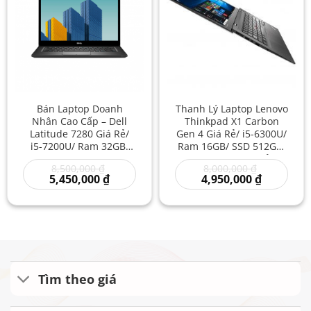
Bán Laptop Doanh
Thanh Lý Laptop Lenovo
Nhân Cao Cấp – Dell
Thinkpad X1 Carbon
Latitude 7280 Giá Rẻ/
Gen 4 Giá Rẻ/ i5-6300U/
i5-7200U/ Ram 32GB/
Ram 16GB/ SSD 512GB/
SSD 512GB/ Mua Bán
Laptop Cũ Giá Rẻ/
Giá
Giá
8,500,000
₫
8,000,000
₫
Laptop Like New/ Văn
Laptop Nhẹ Nhàng Like
gốc
Giá
gốc
Giá
5,450,000
₫
4,950,000
₫
Phòng/ Học Tập Giá Rẻ
New
là:
hiện
là:
hiện
8,500,000 ₫.
tại
8,000,000 ₫
tại
là:
là:
5,450,000 ₫.
4,950,000 
Tìm theo giá