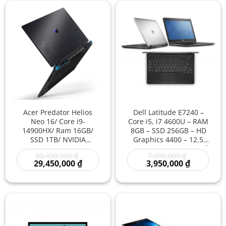
Acer Predator Helios
Dell Latitude E7240 –
Neo 16/ Core i9-
Core i5, i7 4600U – RAM
14900HX/ Ram 16GB/
8GB – SSD 256GB – HD
SSD 1TB/ NVIDIA
Graphics 4400 – 12.5
GeForce RTX 4060/
inch – Laptop Cũ Giá Rẻ
Giá
Giá
30,490,000
₫
7,000,000
₫
Laptop New Giá Rẻ/
– Laptop Văn Phòng
gốc
Giá
gốc
Giá
29,450,000
₫
3,950,000
₫
Laptop Mới 100%
Nhỏ Gọn Bền Bỉ –
là:
hiện
là:
hiện
Laptop Giá Rẻ – Laptop
30,490,000 ₫.
tại
7,000,000 ₫
tại
là:
là:
Dell Ultrabook Mỏng
29,450,000 ₫.
3,950,000 
Nhẹ – Laptop Doanh
Nhân