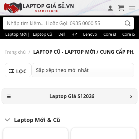
Bỏ
qua
nội
Tìm
dung
kiếm:
Laptop Mới |
Laptop Cũ |
Dell |
HP |
Lenovo |
Core i3 |
Core i5 |
/
LAPTOP CŨ - LAPTOP MỚI / CUNG CẤP PHÂN
Trang chủ
LỌC
Laptop Giá Sỉ 2026
Laptop Mới & Cũ