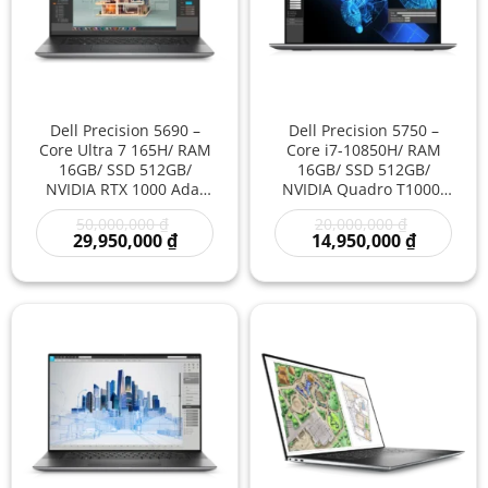
Dell Precision 5690 –
Dell Precision 5750 –
Core Ultra 7 165H/ RAM
Core i7-10850H/ RAM
16GB/ SSD 512GB/
16GB/ SSD 512GB/
NVIDIA RTX 1000 Ada/
NVIDIA Quadro T1000/
16 inch – Laptop
17 inch – Laptop
Giá
Giá
50,000,000
₫
20,000,000
₫
Workstation Cao Cấp Đồ
Workstation Màn Hình
gốc
Giá
gốc
Giá
29,950,000
₫
14,950,000
₫
Họa Kỹ Thuật Sáng Tạo
Lớn Đồ Họa Kỹ Thuật
là:
hiện
là:
hiện
Hiệu Năng Mạnh
Chuyên Nghiệp Giá Rẻ
50,000,000 ₫.
tại
20,000,000
tại
là:
là:
29,950,000 ₫.
14,950,00