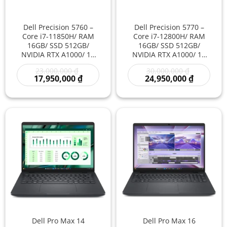
Dell Precision 5760 –
Dell Precision 5770 –
Core i7-11850H/ RAM
Core i7-12800H/ RAM
16GB/ SSD 512GB/
16GB/ SSD 512GB/
NVIDIA RTX A1000/ 17
NVIDIA RTX A1000/ 17
inch – Laptop
inch – Laptop
Giá
Giá
23,000,000
₫
30,000,000
₫
Workstation Đồ Họa 3D
Workstation Cao Cấp
gốc
Giá
gốc
Giá
17,950,000
₫
24,950,000
₫
Kỹ Thuật Màn Hình Lớn
Cho CAD 3D Kỹ Thuật
là:
hiện
là:
hiện
Hiệu Năng Mạnh Giá Rẻ
Đồ Họa Hiệu Năng
23,000,000 ₫.
tại
30,000,000
tại
là:
là:
Mạnh
17,950,000 ₫.
24,950,00
Dell Pro Max 14
Dell Pro Max 16