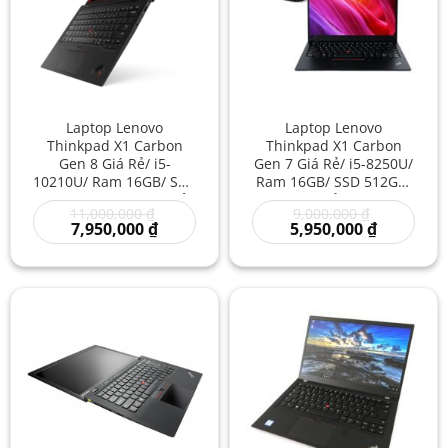
Laptop Lenovo
Laptop Lenovo
Thinkpad X1 Carbon
Thinkpad X1 Carbon
Gen 8 Giá Rẻ/ i5-
Gen 7 Giá Rẻ/ i5-8250U/
10210U/ Ram 16GB/ SSD
Ram 16GB/ SSD 512GB/
512GB/ Laptop Cũ Trả
Laptop Nhỏ Gọn Nhẹ/
Giá
Giá
11,000,000
₫
9,000,000
₫
Góp/ Laptop USA JAPAN
Laptop Siêu Mỏng Đẹp
Giá
gốc
gốc
Giá
7,950,000
₫
5,950,000
₫
Giá Rẻ/ Laptop Pin Rất
Giá Rẻ/ Doanh Nhân/
hiện
là:
là:
hiện
Trâu
Cao Cấp/ Vip
tại
11,000,000 ₫.
9,000,000 ₫
tại
là:
là:
7,950,000 ₫.
5,950,000 