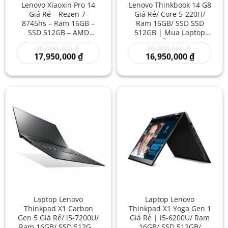
Lenovo Xiaoxin Pro 14
Lenovo Thinkbook 14 G8
Giá Rẻ – Rezen 7-
Giá Rẻ/ Core 5-220H/
8745hs – Ram 16GB –
Ram 16GB/ SSD SSD
SSD 512GB – AMD
512GB | Mua Laptop
Radeon 780M – Màn
Mới Giá Rẻ/ Mua Laptop
Giá
Giá
20,000,000
₫
20,000,000
₫
Hình 2.8K | Laptop Mới
Mới Giá Rẻ
gốc
Giá
gốc
Giá
17,950,000
₫
16,950,000
₫
Giá Rẻ / Laptop Mới
là:
hiện
là:
hiện
Mỏng Nhẹ
20,000,000 ₫.
tại
20,000,000
tại
là:
là:
17,950,000 ₫.
16,950,00
Laptop Lenovo
Laptop Lenovo
Thinkpad X1 Carbon
Thinkpad X1 Yoga Gen 1
Gen 5 Giá Rẻ/ i5-7200U/
Giá Rẻ | i5-6200U/ Ram
Ram 16GB/ SSD 512GB/
16GB/ SSD 512GB/