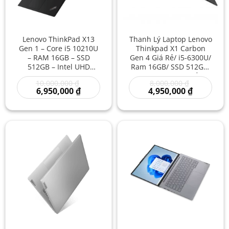
Lenovo ThinkPad X13
Thanh Lý Laptop Lenovo
Gen 1 – Core i5 10210U
Thinkpad X1 Carbon
– RAM 16GB – SSD
Gen 4 Giá Rẻ/ i5-6300U/
512GB – Intel UHD
Ram 16GB/ SSD 512GB/
Graphics 620 – 13.3
Laptop Cũ Giá Rẻ/
Giá
Giá
10,000,000
₫
8,000,000
₫
inch FHD Cũ Giá Rẻ |
Laptop Nhẹ Nhàng Like
Giá
gốc
gốc
Giá
6,950,000
₫
4,950,000
₫
Laptop Doanh Nhân,
New
hiện
là:
là:
hiện
Mỏng Nhẹ, Bền Bỉ |
tại
10,000,000 ₫.
8,000,000 ₫
tại
là:
là:
Laptop Giá Rẻ
6,950,000 ₫.
4,950,000 