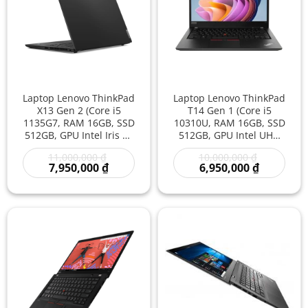
Laptop Lenovo ThinkPad
Laptop Lenovo ThinkPad
X13 Gen 2 (Core i5
T14 Gen 1 (Core i5
1135G7, RAM 16GB, SSD
10310U, RAM 16GB, SSD
512GB, GPU Intel Iris Xe
512GB, GPU Intel UHD
Graphics, 13.3 inch
Graphics, 14 inch FHD)
Giá
Giá
11,000,000
₫
10,000,000
₫
FHD) Cũ Giá Rẻ – Laptop
Cũ Giá Rẻ | Laptop Cũ
Giá
gốc
Giá
gốc
7,950,000
₫
6,950,000
₫
Cũ Doanh Nhân, Mỏng
Doanh Nhân, Văn
hiện
là:
hiện
là:
Nhẹ, Bền Bỉ | Laptop
Phòng, Bền Bỉ
tại
11,000,000 ₫.
tại
10,000,000
là:
là:
Giá Rẻ
7,950,000 ₫.
6,950,000 