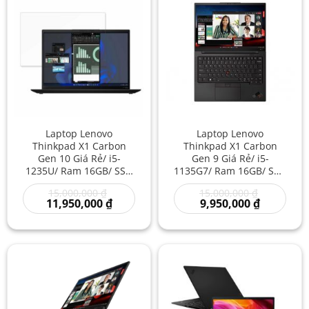
Laptop Lenovo
Laptop Lenovo
Thinkpad X1 Carbon
Thinkpad X1 Carbon
Gen 10 Giá Rẻ/ i5-
Gen 9 Giá Rẻ/ i5-
1235U/ Ram 16GB/ SSD
1135G7/ Ram 16GB/ SSD
512GB/ Laptop Cũ/ Mua
512GB/ Máy Tính Cũ Giá
Giá
Giá
15,000,000
₫
15,000,000
₫
Máy Tính Giá Rẻ/
Rẻ/ Mua Laptop Giá Rẻ/
gốc
Giá
Giá
gốc
11,950,000
₫
9,950,000
₫
Laptop Thế Hệ 12
Bán Laptop Cực Bền
là:
hiện
hiện
là:
15,000,000 ₫.
tại
tại
15,000,000
là:
là:
11,950,000 ₫.
9,950,000 