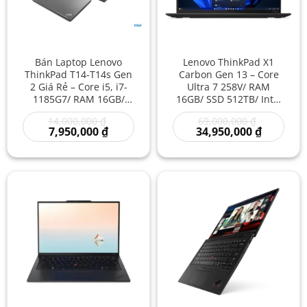
Bán Laptop Lenovo
Lenovo ThinkPad X1
ThinkPad T14-T14s Gen
Carbon Gen 13 – Core
2 Giá Rẻ – Core i5, i7-
Ultra 7 258V/ RAM
1185G7/ RAM 16GB/
16GB/ SSD 512TB/ Intel
SSD 512GB/ Intel Iris Xe
Arc Graphics 140V/ 14
Giá
Giá
14,000,000
₫
69,000,000
₫
Graphics/ 14 inch –
inch – Laptop AI Doanh
Giá
gốc
gốc
Giá
7,950,000
₫
34,950,000
₫
Laptop doanh nhân/
Nhân Siêu Cao Cấp
hiện
là:
là:
hiện
Laptop văn phòng/
Mỏng Nhẹ Hiệu Năng
tại
14,000,000 ₫.
69,000,000
tại
là:
là:
Laptop bền bỉ/ Laptop
Mạnh
7,950,000 ₫.
34,950,00
hiệu năng mạnh giá rẻ