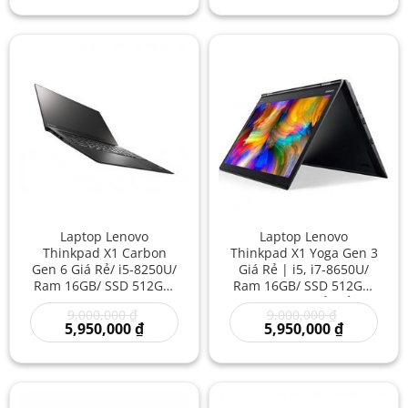
Trọng
tại
10,000,000 ₫.
8,500,000 ₫
tại
là:
là:
6,950,000 ₫.
5,450,000 
Laptop Lenovo
Laptop Lenovo
Thinkpad X1 Carbon
Thinkpad X1 Yoga Gen 3
Gen 6 Giá Rẻ/ i5-8250U/
Giá Rẻ | i5, i7-8650U/
Ram 16GB/ SSD 512GB/
Ram 16GB/ SSD 512GB/
Laptop Lenovo Chính
Laptop Giá Rẻ/ Cảm
Giá
Giá
9,000,000
₫
9,000,000
₫
Hãng/ Laptop Nhập
ứng/ Siêu Mỏng Nhẹ/
gốc
Giá
gốc
Giá
5,950,000
₫
5,950,000
₫
Khẩu Nhật Mỹ Giá Rẻ
Gập 360 Độ
là:
hiện
là:
hiện
Like New
9,000,000 ₫.
tại
9,000,000 ₫
tại
là:
là:
5,950,000 ₫.
5,950,000 