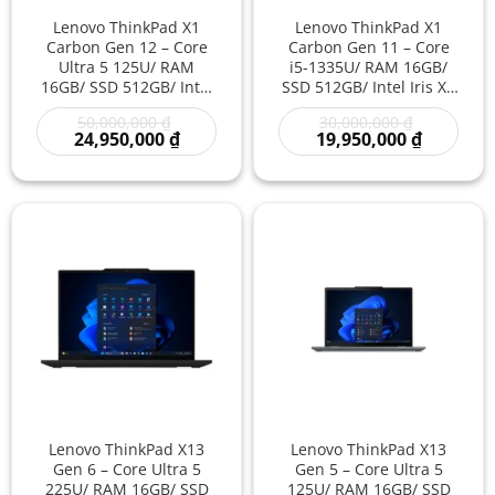
Lenovo ThinkPad X1
Lenovo ThinkPad X1
Carbon Gen 12 – Core
Carbon Gen 11 – Core
Ultra 5 125U/ RAM
i5-1335U/ RAM 16GB/
16GB/ SSD 512GB/ Intel
SSD 512GB/ Intel Iris Xe
Graphics/ 14 inch –
Graphics/ 14 inch –
Giá
Giá
50,000,000
₫
30,000,000
₫
Laptop AI Doanh Nhân
Laptop Doanh Nhân
gốc
Giá
gốc
Giá
24,950,000
₫
19,950,000
₫
Cao Cấp Siêu Nhẹ Hiện
Cao Cấp Siêu Nhẹ Sang
là:
hiện
là:
hiện
Đại Giá Rẻ
Trọng Giá Rẻ
50,000,000 ₫.
tại
30,000,000
tại
là:
là:
24,950,000 ₫.
19,950,00
Lenovo ThinkPad X13
Lenovo ThinkPad X13
Gen 6 – Core Ultra 5
Gen 5 – Core Ultra 5
225U/ RAM 16GB/ SSD
125U/ RAM 16GB/ SSD