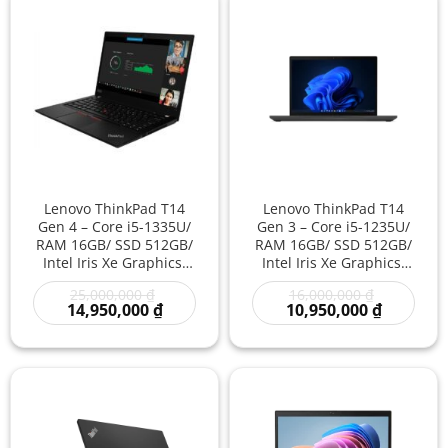
Lenovo ThinkPad T14
Lenovo ThinkPad T14
Gen 4 – Core i5-1335U/
Gen 3 – Core i5-1235U/
RAM 16GB/ SSD 512GB/
RAM 16GB/ SSD 512GB/
Intel Iris Xe Graphics/
Intel Iris Xe Graphics/
14 inch – Laptop Văn
14 inch – Laptop Doanh
Giá
Giá
25,000,000
₫
16,000,000
₫
Phòng Cao Cấp Tốc Độ
Nhân Đa Nhiệm Mạnh
gốc
Giá
gốc
Giá
14,950,000
₫
10,950,000
₫
Nhanh Làm Việc
Gọn Nhẹ Giá Rẻ
là:
hiện
là:
hiện
Chuyên Nghiệp
25,000,000 ₫.
tại
16,000,000
tại
là:
là:
14,950,000 ₫.
10,950,00