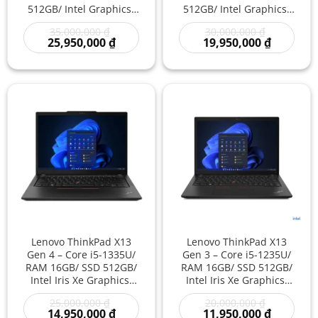
512GB/ Intel Graphics/
512GB/ Intel Graphics/
13.3 inch – Laptop
13.3 inch – Laptop
Giá
Giá
35,000,000
₫
30,000,000
₫
Doanh Nhân Siêu Gọn
Doanh Nhân AI Nhỏ
gốc
Giá
gốc
Giá
25,950,000
₫
19,950,000
₫
Thế Hệ Mới Làm Việc
Gọn Thế Hệ Mới Hiệu
là:
hiện
là:
hiện
Chuyên Nghiệp Giá Rẻ
Năng Cao
35,000,000 ₫.
tại
30,000,000
tại
là:
là:
25,950,000 ₫.
19,950,00
Lenovo ThinkPad X13
Lenovo ThinkPad X13
Gen 4 – Core i5-1335U/
Gen 3 – Core i5-1235U/
RAM 16GB/ SSD 512GB/
RAM 16GB/ SSD 512GB/
Intel Iris Xe Graphics/
Intel Iris Xe Graphics/
13.3 inch – Laptop Văn
13.3 inch – Laptop
Giá
Giá
25,000,000
₫
20,000,000
₫
Phòng Cao Cấp Nhỏ
Doanh Nhân Siêu Gọn
gốc
Giá
gốc
Giá
14,950,000
₫
11,950,000
₫