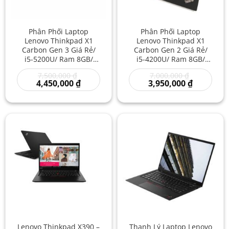
Phân Phối Laptop
Phân Phối Laptop
Lenovo Thinkpad X1
Lenovo Thinkpad X1
Carbon Gen 3 Giá Rẻ/
Carbon Gen 2 Giá Rẻ/
i5-5200U/ Ram 8GB/
i5-4200U/ Ram 8GB/
SSD 256GB/ Laptop
SSD 256GB/ Laptop
Giá
Giá
7,500,000
₫
7,000,000
₫
Nhập Khẩu Giá Rẻ/
Chính Hãng/ Laptop
gốc
Giá
gốc
Giá
4,450,000
₫
3,950,000
₫
Lenovo Thinkpad X1 Cũ
Xách Tay Giá Rẻ
là:
hiện
là:
hiện
Mới Giá Rẻ
7,500,000 ₫.
tại
7,000,000 ₫
tại
là:
là:
4,450,000 ₫.
3,950,000 
Lenovo Thinkpad X390 –
Thanh Lý Laptop Lenovo