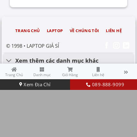
TRANG CHỦ
LAPTOP
VỀ CHÚNG TÔI
LIÊN HỆ
© 1998 • LAPTOP GIÁ SỈ
Xem thêm các danh mục khác
Trang Chủ
Danh mục
Giỏ Hàng
Liên hệ
Hỗ trợ khách hàng
Xem Địa Chỉ
089-888-9099
Phân Phối Laptop Giá Rẻ - Cung Cấp Laptop Cũ Mới New Giá Tốt - Laptop Xách Tay
Nhập Khẩu - Thanh Lý Laptop Nhật Mỹ Siêu Bền - Cho Thuê Laptop Nội Địa - Laptop Cũ