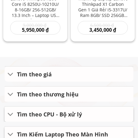
Core i5 8250U-10210U/
Thinkpad X1 Carbon
8-16GB/ 256-512GB/
Gen 1 Giá Rẻ/ i5-3317U/
13.3 Inch – Laptop USA
Ram 8GB/ SSD 256GB/
Giá Sỉ – Lenovo
Mua Máy Tính Cũ/
Giá
Giá
9,000,000
₫
6,500,000
₫
Thinkpad Xách Tay Giá
Laptop Lenovo ThinkPad
gốc
Giá
gốc
Giá
5,950,000
₫
3,450,000
₫
Rẻ – Laptop Mỏng Nhẹ
X1 Giá Rẻ
là:
hiện
là:
hiện
Cũ
9,000,000 ₫.
tại
6,500,000 ₫
tại
là:
là:
5,950,000 ₫.
3,450,000 
Tìm theo giá
Tìm theo thương hiệu
Tìm theo CPU - Bộ xử lý
Tìm Kiếm Laptop Theo Màn Hình