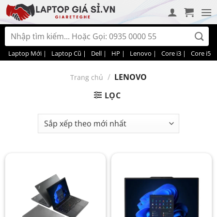
Bỏ
qua
nội
Tìm
dung
kiếm:
Laptop Mới |
Laptop Cũ |
Dell |
HP |
Lenovo |
Core i3 |
Core i5 |
/
LENOVO
Trang chủ
LỌC