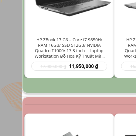
ore i7
HP ZBook 17 G6 – Core i7 9850H/
HP Z
512GB/
RAM 16GB/ SSD 512GB/ NVIDIA
RAM
4 inch –
Quadro T1000/ 17.3 inch – Laptop
Quadr
Nhẹ Đồ
Workstation Đồ Họa Kỹ Thuật Màn
Works
Hình Lớn
Giá
Giá
Giá
00
₫
11,950,000
₫
17,000,000
₫
16
hiện
gốc
hiện
tại
là:
tại
0 ₫.
là:
17,000,000 ₫.
là:
9,950,000 ₫.
11,950,000 ₫.