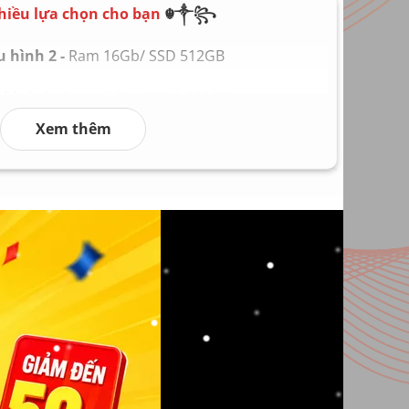
hiều lựa chọn cho bạn
☬༒꧂
Laptop mới 100%, bảo hành 24 tháng
 hình 2 -
Ram 16Gb/ SSD 512GB
hình 3 -
Ram 16Gb/ SSD 1.000GB
Xem thêm
hình 4 -
Ram 32Gb/ SSD 2.000GB
hình 5 -
Ram 64Gb/ SSD 4.000GB
 hình 6
Ram 128Gb/ SSD 8.000GB