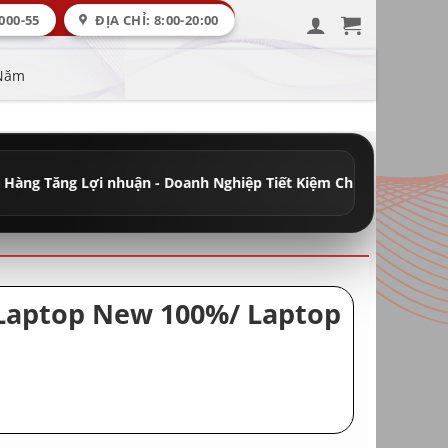
000-55
ĐỊA CHỈ: 8:00-20:00
 Năm
nhuận - Doanh Nghiệp Tiết Kiệm Chi Phí
•
Đầy Đủ Máy Học Tập - V
/ Laptop New 100%/ Laptop