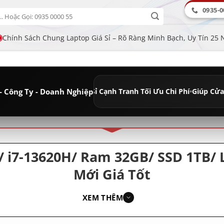
0935-0
Chính Sách Chung Laptop Giá Sỉ – Rõ Ràng Minh Bạch, Uy Tín 25
- Công Ty - Doanh Nghiệp
âu Dài
•
Giá Sỉ Cạnh Tranh Tối Ưu Chi Phí
•
Giúp Cửa Hàng Tăng Lợi 
ân loại
40/ i7-13620H/ Ram 32GB/ SSD 1TB
Mới Giá Tốt
XEM THÊM