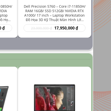
-10850H/
Dell Precision 5760 – Core i7-11850H/
IDIA
RAM 16GB/ SSD 512GB/ NVIDIA RTX
aptop
A1000/ 17 inch – Laptop Workstation
Đồ Họa
Đồ Họa 3D Kỹ Thuật Màn Hình Lớn
iá Rẻ
Hiệu Năng Mạnh Giá Rẻ
Giá
Giá
Giá
0
₫
17,950,000
₫
23,000,000
₫
hiện
gốc
hiện
tại
là:
tại
₫.
là:
23,000,000 ₫.
là:
14,950,000 ₫.
17,950,000 ₫.