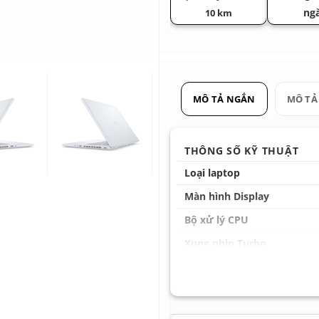
ng
10 km
MÔ TẢ NGẮN
MÔ TẢ
THÔNG SỐ KỸ THUẬT
Loại laptop
Màn hình Display
Bộ xử lý CPU
Xung nhịp Turbo
Card đồ họa GPU
Bộ nhớ Ram Memory
Ổ cứng Hard Drive