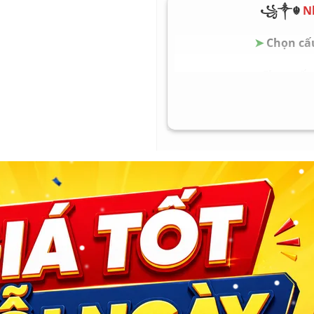
꧁༒☬
N
Tình trạng
➤
Chọn cấu
➤
Chọn cấu 
➤
Chọn cấu 
➤
Chọn cấu 
➤
Chọn cấu