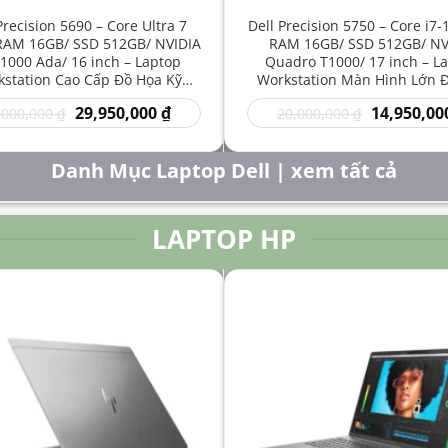
Precision 5690 – Core Ultra 7
Dell Precision 5750 – Core i7
RAM 16GB/ SSD 512GB/ NVIDIA
RAM 16GB/ SSD 512GB/ NV
1000 Ada/ 16 inch – Laptop
Quadro T1000/ 17 inch – L
station Cao Cấp Đồ Họa Kỹ
Workstation Màn Hình Lớn 
t Sáng Tạo Hiệu Năng Mạnh
Kỹ Thuật Chuyên Nghiệp G
Giá
Giá
Giá
29,950,000
₫
14,950,00
,000,000
₫
20,000,000
₫
gốc
hiện
gốc
là:
tại
là:
50,000,000 ₫.
là:
20,000,000 
Danh Mục Laptop Dell | xem tất cả
29,950,000 ₫.
LAPTOP HP