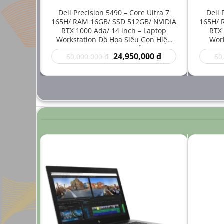
e i7-
Dell Precision 5490 – Core Ultra 7
Dell 
512GB/
165H/ RAM 16GB/ SSD 512GB/ NVIDIA
165H/ 
inch –
RTX 1000 Ada/ 14 inch – Laptop
RTX 
 Mới Cho
Workstation Đồ Họa Siêu Gọn Hiệu
Work
ng Cao
Năng Cao Giá Rẻ
Thuậ
Giá
Giá
Giá
00
₫
24,950,000
₫
50,000,000
₫
50
hiện
gốc
hiện
tại
là:
tại
 ₫.
là:
50,000,000 ₫.
là:
24,950,000 ₫.
24,950,000 ₫.