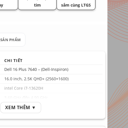
ày
tim
sắm cùng LTGS
 SẢN PHẨM
CHI TIẾT
Dell 16 Plus 7640 – (Dell-Inspiron)
16.0 inch, 2.5K QHD+ (2560×1600)
intel Core i7-13620H
3.60 GHz đến 4.90 GHz
XEM THÊM ▼
Intel UHD Graphics for 13th Gen Processors
16GB
SSD 1.000GB