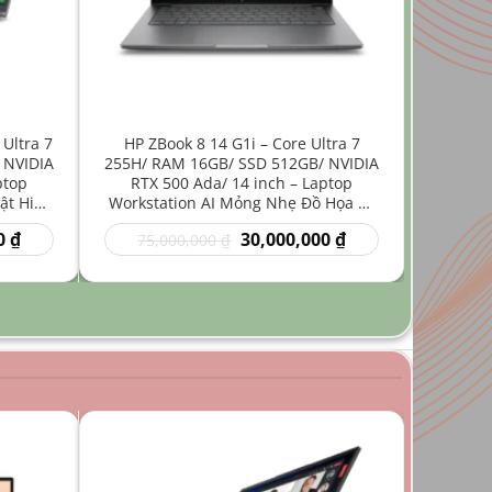
 Ultra 7
HP ZBook 8 14 G1i – Core Ultra 7
 NVIDIA
255H/ RAM 16GB/ SSD 512GB/ NVIDIA
ptop
RTX 500 Ada/ 14 inch – Laptop
ật Hiệu
Workstation AI Mỏng Nhẹ Đồ Họa Kỹ
Thuật
Giá
Giá
Giá
0
₫
30,000,000
₫
75,000,000
₫
hiện
gốc
hiện
tại
là:
tại
₫.
là:
75,000,000 ₫.
là:
35,000,000 ₫.
30,000,000 ₫.