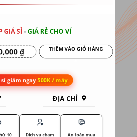
 GIÁ SỈ
-
GIÁ RẺ CHO VÍ
THÊM VÀO GIỎ HÀNG
0,000
₫
Giá
hiện
Giao hàng tận nơi hoặc nhận tại siêu
tại
thị
 ₫.
là:
19,050,000 ₫.
sỉ giảm ngay
500K / máy
Y
ĐỊA CHỈ
hử 10
Dịch vụ chạm
An toàn mua