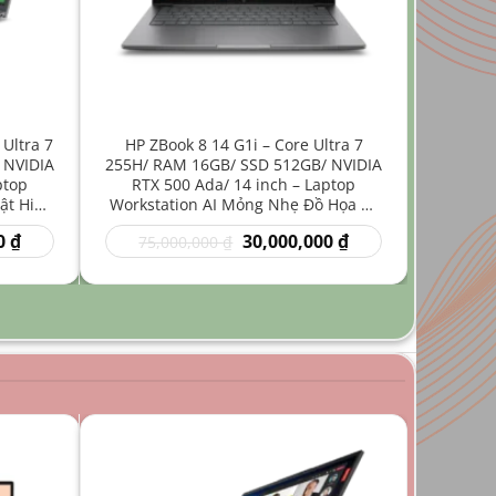
 Ultra 7
HP ZBook 8 14 G1i – Core Ultra 7
 NVIDIA
255H/ RAM 16GB/ SSD 512GB/ NVIDIA
ptop
RTX 500 Ada/ 14 inch – Laptop
ật Hiệu
Workstation AI Mỏng Nhẹ Đồ Họa Kỹ
Thuật
Giá
Giá
Giá
0
₫
30,000,000
₫
75,000,000
₫
hiện
gốc
hiện
tại
là:
tại
₫.
là:
75,000,000 ₫.
là:
35,000,000 ₫.
30,000,000 ₫.