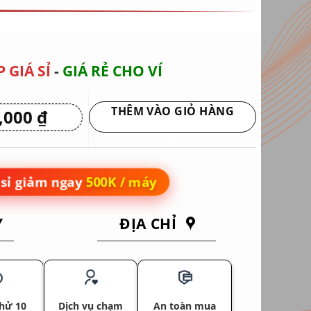
 GIÁ SỈ
-
GIÁ RẺ CHO VÍ
THÊM VÀO GIỎ HÀNG
0,000
₫
Giá
hiện
Giao hàng tận nơi hoặc nhận tại siêu
tại
thị
 ₫.
là:
4,450,000 ₫.
sỉ giảm ngay
500K / máy
Y
ĐỊA CHỈ
hử 10
Dịch vụ chạm
An toàn mua