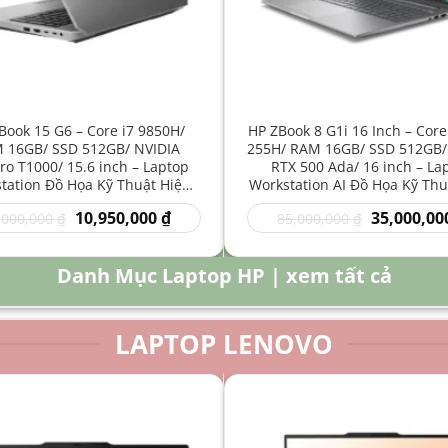
Book 15 G6 – Core i7 9850H/
HP ZBook 8 G1i 16 Inch – Core
 16GB/ SSD 512GB/ NVIDIA
255H/ RAM 16GB/ SSD 512GB/
o T1000/ 15.6 inch – Laptop
RTX 500 Ada/ 16 inch – La
tation Đồ Họa Kỹ Thuật Hiệu
Workstation AI Đồ Họa Kỹ Thu
Năng Cao
Năng Cao
Giá
Giá
Giá
10,950,000
₫
35,000,00
,000,000
₫
85,000,000
₫
gốc
hiện
gốc
là:
tại
là:
16,000,000 ₫.
là:
85,000,000 
Danh Mục Laptop HP | xem tất cả
10,950,000 ₫.
LAPTOP LENOVO