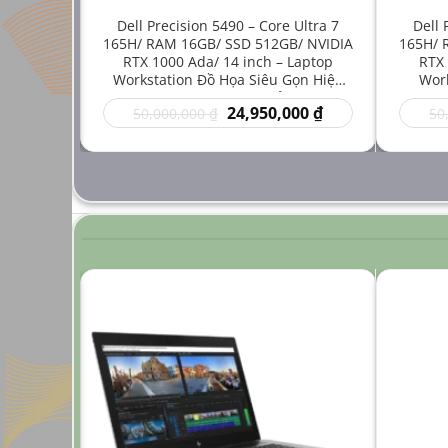
e i7-
Dell Precision 5490 – Core Ultra 7
Dell 
512GB/
165H/ RAM 16GB/ SSD 512GB/ NVIDIA
165H/ 
inch –
RTX 1000 Ada/ 14 inch – Laptop
RTX 
 Mới Cho
Workstation Đồ Họa Siêu Gọn Hiệu
Work
ng Cao
Năng Cao Giá Rẻ
Thuậ
Giá
Giá
Giá
00
₫
24,950,000
₫
50,000,000
₫
50
hiện
gốc
hiện
tại
là:
tại
 ₫.
là:
50,000,000 ₫.
là:
24,950,000 ₫.
24,950,000 ₫.