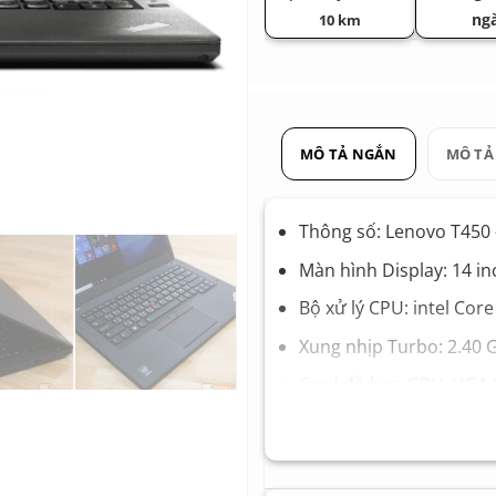
ng
10 km
MÔ TẢ NGẮN
MÔ TẢ
Thông số: Lenovo T450 
Màn hình Display: 14 in
Bộ xử lý CPU: intel Cor
Xung nhịp Turbo: 2.40 
Card đồ họa GPU: VGA I
Bộ nhớ Ram Memory: 4
Ổ cứng Hard Drive: SS