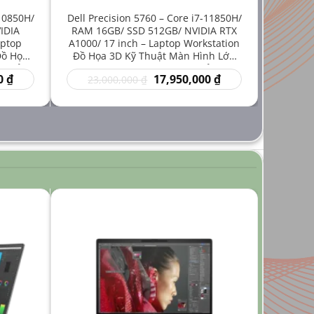
-10850H/
Dell Precision 5760 – Core i7-11850H/
IDIA
RAM 16GB/ SSD 512GB/ NVIDIA RTX
aptop
A1000/ 17 inch – Laptop Workstation
Đồ Họa
Đồ Họa 3D Kỹ Thuật Màn Hình Lớn
iá Rẻ
Hiệu Năng Mạnh Giá Rẻ
Giá
Giá
Giá
0
₫
17,950,000
₫
23,000,000
₫
hiện
gốc
hiện
tại
là:
tại
₫.
là:
23,000,000 ₫.
là:
14,950,000 ₫.
17,950,000 ₫.