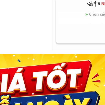
Pin Battery: Nguyên zi
꧁༒☬
N
Trọng lượng Weight: 1.5
➤
Chọn cấu
➤
Chọn cấu 
➤
Chọn cấu 
➤
Chọn cấu 
➤
Chọn cấu