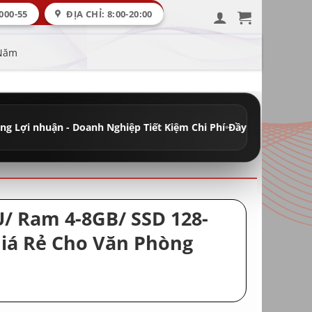
000-55
ĐỊA CHỈ: 8:00-20:00
 Năm
anh Nghiệp Tiết Kiệm Chi Phí
•
Đầy Đủ Máy Học Tập - Văn Phòng -
U/ Ram 4-8GB/ SSD 128-
iá Rẻ Cho Văn Phòng