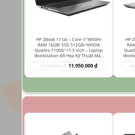
ore i7
HP ZBook 17 G6 – Core i7 9850H/
HP Z
512GB/
RAM 16GB/ SSD 512GB/ NVIDIA
RAM
4 inch –
Quadro T1000/ 17.3 inch – Laptop
Quadr
Nhẹ Đồ
Workstation Đồ Họa Kỹ Thuật Màn
Works
Hình Lớn
Giá
Giá
Giá
00
₫
11,950,000
₫
17,000,000
₫
16
hiện
gốc
hiện
tại
là:
tại
0 ₫.
là:
17,000,000 ₫.
là:
9,950,000 ₫.
11,950,000 ₫.