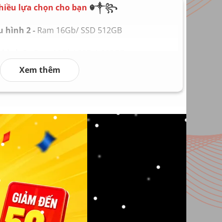
n theo máy
hiều lựa chọn cho bạn
☬༒꧂
 kg
 hình 2 -
Ram 16Gb/ SSD 512GB
hình 3 -
Ram 16Gb/ SSD 1.000GB
Xem thêm
hình 4 -
Ram 32Gb/ SSD 2.000GB
hình 5 -
Ram 64Gb/ SSD 4.000GB
 hình 6
Ram 128Gb/ SSD 8.000GB