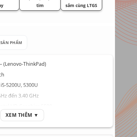
ày
tim
sắm cùng LTGS
 SẢN PHẨM
– (Lenovo-ThinkPad)
ch
e i5-5200U, 5300U
GHz đến 3.40 GHz
ntel HD Graphics 5500
XEM THÊM ▼
GB – 8GB
D 128GB – 256GB