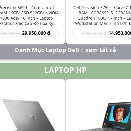
Precision 5690 – Core Ultra 7
Dell Precision 5750 – Core i7
RAM 16GB/ SSD 512GB/ NVIDIA
RAM 16GB/ SSD 512GB/ NV
1000 Ada/ 16 inch – Laptop
Quadro T1000/ 17 inch – L
station Cao Cấp Đồ Họa Kỹ
Workstation Màn Hình Lớn 
t Sáng Tạo Hiệu Năng Mạnh
Kỹ Thuật Chuyên Nghiệp G
Giá
Giá
Giá
29,950,000
₫
14,950,00
,000,000
₫
20,000,000
₫
gốc
hiện
gốc
là:
tại
là:
50,000,000 ₫.
là:
20,000,000 
Danh Mục Laptop Dell | xem tất cả
29,950,000 ₫.
LAPTOP HP