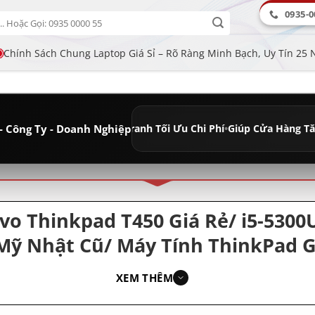
0935-0
Chính Sách Chung Laptop Giá Sỉ – Rõ Ràng Minh Bạch, Uy Tín 25
- Công Ty - Doanh Nghiệp
 Sỉ Cạnh Tranh Tối Ưu Chi Phí
•
Giúp Cửa Hàng Tăng Lợi nhuận - Do
ân loại
o Thinkpad T450 Giá Rẻ/ i5-5300
Mỹ Nhật Cũ/ Máy Tính ThinkPad G
XEM THÊM