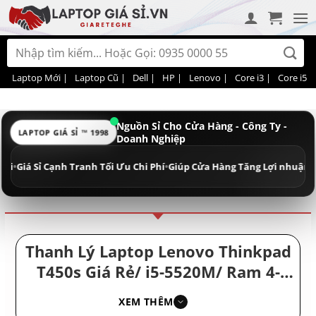
Bỏ
qua
nội
Tìm
dung
kiếm:
Laptop Mới |
Laptop Cũ |
Dell |
HP |
Lenovo |
Core i3 |
Core i5 |
Nguồn Sỉ Cho Cửa Hàng - Công Ty -
LAPTOP GIÁ SỈ ™ 1998
Doanh Nghiệp
Điều hướng
Phân loại
á Sỉ Cạnh Tranh Tối Ưu Chi Phí
•
Giúp Cửa Hàng Tăng Lợi nhuận - Doanh
Thanh Lý Laptop Lenovo Thinkpad
T450s Giá Rẻ/ i5-5520M/ Ram 4-
8GB/ SSD 128-256GB/ Laptop Nhập
XEM THÊM
Khẩu/ Giá Máy Tính Xách Tay Hiện