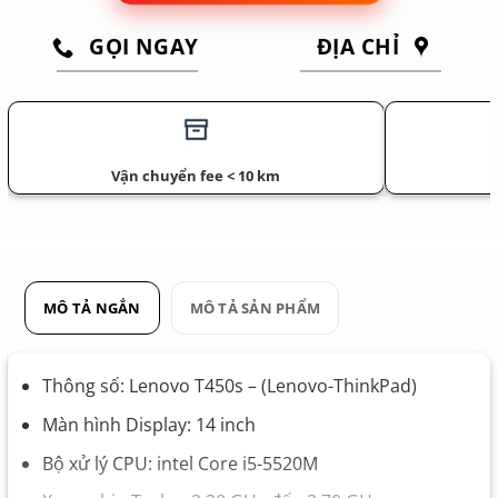
GỌI NGAY
ĐỊA CHỈ
Vận chuyển fee < 10 km
MÔ TẢ NGẮN
MÔ TẢ SẢN PHẨM
Thông số: Lenovo T450s – (Lenovo-ThinkPad)
Màn hình Display: 14 inch
Bộ xử lý CPU: intel Core i5-5520M