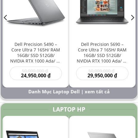
Dell Precision 5490 –
Dell Precision 5690 –
Core Ultra 7 165H/ RAM
Core Ultra 7 165H/ RAM
16GB/ SSD 512GB/
16GB/ SSD 512GB/
NVIDIA RTX 1000 Ada/ 14
NVIDIA RTX 1000 Ada/ 16
inch – Laptop
inch – Laptop
Giá
Giá
50,000,000
₫
50,000,000
₫
Workstation Đồ Họa Siêu
Workstation Cao Cấp Đồ
gốc
Giá
gốc
Giá
24,950,000
₫
29,950,000
₫
Gọn Hiệu Năng Cao Giá
Họa Kỹ Thuật Sáng Tạo
là:
hiện
là:
hiện
Rẻ
Hiệu Năng Mạnh
00 ₫.
50,000,000 ₫.
tại
50,000,000
tại
là:
là:
Danh Mục Laptop Dell | xem tất cả
000 ₫.
24,950,000 ₫.
29,950,000
LAPTOP HP