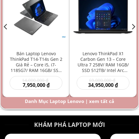
Bán Laptop Lenovo
Lenovo ThinkPad X1
ThinkPad T14-T14s Gen 2
Carbon Gen 13 – Core
Giá Rẻ – Core i5, i7-
Ultra 7 258V/ RAM 16GB/
1185G7/ RAM 16GB/ SSD
SSD 512TB/ Intel Arc
512GB/ Intel Iris Xe
Graphics 140V/ 14 inch –
Giá
Giá
14,000,000
₫
69,000,000
₫
Graphics/ 14 inch –
Laptop AI Doanh Nhân
Giá
gốc
gốc
Giá
7,950,000
₫
34,950,000
₫
Laptop doanh nhân/
Siêu Cao Cấp Mỏng Nhẹ
hiện
là:
là:
hiện
Laptop văn phòng/
Hiệu Năng Mạnh
00 ₫.
tại
14,000,000 ₫.
69,000,000
tại
là:
là:
Laptop bền bỉ/ Laptop
Danh Mục Laptop Lenovo | xem tất cả
000 ₫.
7,950,000 ₫.
34,950,000
hiệu năng mạnh giá rẻ
KHÁM PHÁ LAPTOP MỚI