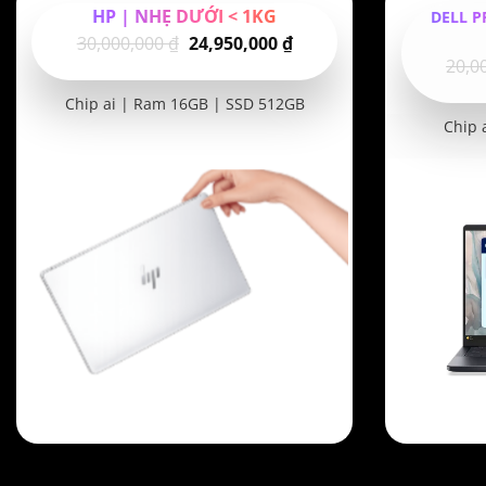
HP | NHẸ DƯỚI < 1KG
DELL P
Giá
Giá
30,000,000
₫
24,950,000
₫
20,0
gốc
hiện
là:
tại
Chip ai | Ram 16GB | SSD 512GB
30,000,000 ₫.
là:
Chip 
24,950,000 ₫.