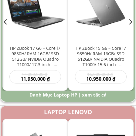
HP ZBook 17 G6 – Core i7
HP ZBook 15 G6 – Core i7
9850H/ RAM 16GB/ SSD
9850H/ RAM 16GB/ SSD
512GB/ NVIDIA Quadro
512GB/ NVIDIA Quadro
T1000/ 17.3 inch –
T1000/ 15.6 inch –
Laptop Workstation Đồ
Laptop Workstation Đồ
Giá
Giá
17,000,000
₫
16,000,000
₫
Họa Kỹ Thuật Màn Hình
Họa Kỹ Thuật Hiệu Năng
gốc
Giá
gốc
Giá
11,950,000
₫
10,950,000
₫
Lớn
Cao
là:
hiện
là:
hiện
00 ₫.
17,000,000 ₫.
tại
16,000,000
tại
là:
là:
Danh Mục Laptop HP | xem tất cả
0 ₫.
11,950,000 ₫.
10,950,000
LAPTOP LENOVO