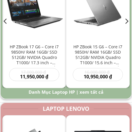
HP ZBook 17 G6 – Core i7
HP ZBook 15 G6 – Core i7
9850H/ RAM 16GB/ SSD
9850H/ RAM 16GB/ SSD
512GB/ NVIDIA Quadro
512GB/ NVIDIA Quadro
T1000/ 17.3 inch –
T1000/ 15.6 inch –
Laptop Workstation Đồ
Laptop Workstation Đồ
Giá
Giá
17,000,000
₫
16,000,000
₫
Họa Kỹ Thuật Màn Hình
Họa Kỹ Thuật Hiệu Năng
gốc
Giá
gốc
Giá
11,950,000
₫
10,950,000
₫
Lớn
Cao
là:
hiện
là:
hiện
00 ₫.
17,000,000 ₫.
tại
16,000,000
tại
là:
là:
Danh Mục Laptop HP | xem tất cả
0 ₫.
11,950,000 ₫.
10,950,000
LAPTOP LENOVO