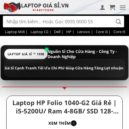
Bỏ
qua
nội
Tìm
dung
kiếm:
Laptop Mới |
Laptop Cũ |
Dell |
HP |
Lenovo |
Core i3 |
Core i5 |
Nguồn Sỉ Cho Cửa Hàng - Công Ty -
LAPTOP GIÁ SỈ ™ 1998
Doanh Nghiệp
Điều hướng
Phân loại
ỉ Cạnh Tranh Tối Ưu Chi Phí
•
Giúp Cửa Hàng Tăng Lợi nhuận - Doanh N
Laptop HP Folio 1040-G2 Giá Rẻ |
i5-5200U/ Ram 4-8GB/ SSD 128-
256GB/ Laptop Giá Rẻ/ Nhỏ Gọn
XEM THÊM
Giá Rẻ/ Laptop Thời Trang