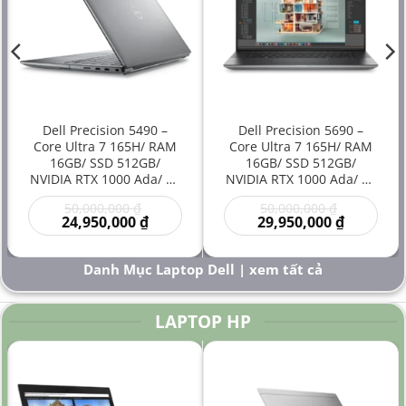
Dell Precision 5490 –
Dell Precision 5690 –
Core Ultra 7 165H/ RAM
Core Ultra 7 165H/ RAM
16GB/ SSD 512GB/
16GB/ SSD 512GB/
NVIDIA RTX 1000 Ada/ 14
NVIDIA RTX 1000 Ada/ 16
inch – Laptop
inch – Laptop
Giá
Giá
50,000,000
₫
50,000,000
₫
Workstation Đồ Họa Siêu
Workstation Cao Cấp Đồ
gốc
Giá
gốc
Giá
24,950,000
₫
29,950,000
₫
Gọn Hiệu Năng Cao Giá
Họa Kỹ Thuật Sáng Tạo
là:
hiện
là:
hiện
Rẻ
Hiệu Năng Mạnh
00 ₫.
50,000,000 ₫.
tại
50,000,000
tại
là:
là:
Danh Mục Laptop Dell | xem tất cả
000 ₫.
24,950,000 ₫.
29,950,000
LAPTOP HP