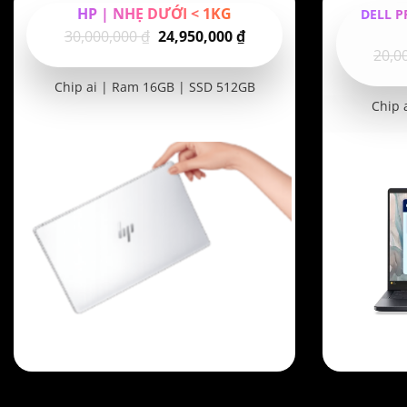
HP | NHẸ DƯỚI < 1KG
DELL P
Giá
Giá
30,000,000
₫
24,950,000
₫
20,0
gốc
hiện
là:
tại
Chip ai | Ram 16GB | SSD 512GB
30,000,000 ₫.
là:
Chip 
24,950,000 ₫.