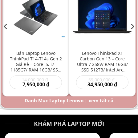
Bán Laptop Lenovo
Lenovo ThinkPad X1
ThinkPad T14-T14s Gen 2
Carbon Gen 13 – Core
Giá Rẻ – Core i5, i7-
Ultra 7 258V/ RAM 16GB/
1185G7/ RAM 16GB/ SSD
SSD 512TB/ Intel Arc
512GB/ Intel Iris Xe
Graphics 140V/ 14 inch –
Giá
Giá
14,000,000
₫
69,000,000
₫
Graphics/ 14 inch –
Laptop AI Doanh Nhân
Giá
gốc
gốc
Giá
7,950,000
₫
34,950,000
₫
Laptop doanh nhân/
Siêu Cao Cấp Mỏng Nhẹ
hiện
là:
là:
hiện
Laptop văn phòng/
Hiệu Năng Mạnh
00 ₫.
tại
14,000,000 ₫.
69,000,000
tại
là:
là:
Laptop bền bỉ/ Laptop
Danh Mục Laptop Lenovo | xem tất cả
000 ₫.
7,950,000 ₫.
34,950,000
hiệu năng mạnh giá rẻ
KHÁM PHÁ LAPTOP MỚI