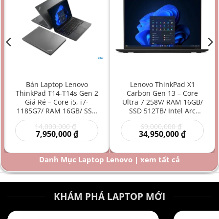
Bán Laptop Lenovo
Lenovo ThinkPad X1
ThinkPad T14-T14s Gen 2
Carbon Gen 13 – Core
Giá Rẻ – Core i5, i7-
Ultra 7 258V/ RAM 16GB/
1185G7/ RAM 16GB/ SSD
SSD 512TB/ Intel Arc
512GB/ Intel Iris Xe
Graphics 140V/ 14 inch –
Giá
Giá
14,000,000
₫
69,000,000
₫
Graphics/ 14 inch –
Laptop AI Doanh Nhân
Giá
gốc
gốc
Giá
7,950,000
₫
34,950,000
₫
Laptop doanh nhân/
Siêu Cao Cấp Mỏng Nhẹ
hiện
là:
là:
hiện
Laptop văn phòng/
Hiệu Năng Mạnh
00 ₫.
tại
14,000,000 ₫.
69,000,000
tại
là:
là:
Laptop bền bỉ/ Laptop
Danh Mục Laptop Lenovo | xem tất cả
000 ₫.
7,950,000 ₫.
34,950,000
hiệu năng mạnh giá rẻ
KHÁM PHÁ LAPTOP MỚI