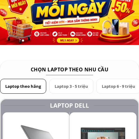
màn hình chạy song song
Card 1 màn hình: Intel UHD 630 (Bộ nhớ đồ họa lên
đến 16Gb)
Card 2 đồ họa rời: NVIDIA Quadro P1000 hoặc
P2000 (Bộ nhớ đồ họa lên đến 20Gb)
Bộ nhớ Ram Memory: 8GB hoặc 16 GB hoặc 32GB
Ổ cứng Hard Drive: SSD 256GB hoặc 512GB
CHỌN LAPTOP THEO NHU CẦU
hoặc 1.000GB
Pin Battery: Nguyên zin theo máy
Laptop theo hãng
Laptop 3 - 5 triệu
Laptop 6 - 9 triệu
Trọng lượng Weight: 1.5 kg
LAPTOP DELL