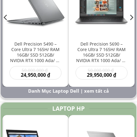
Dell Precision 5490 –
Dell Precision 5690 –
Core Ultra 7 165H/ RAM
Core Ultra 7 165H/ RAM
16GB/ SSD 512GB/
16GB/ SSD 512GB/
NVIDIA RTX 1000 Ada/ 14
NVIDIA RTX 1000 Ada/ 16
inch – Laptop
inch – Laptop
Giá
Giá
50,000,000
₫
50,000,000
₫
Workstation Đồ Họa Siêu
Workstation Cao Cấp Đồ
gốc
Giá
gốc
Giá
24,950,000
₫
29,950,000
₫
Gọn Hiệu Năng Cao Giá
Họa Kỹ Thuật Sáng Tạo
là:
hiện
là:
hiện
Rẻ
Hiệu Năng Mạnh
00 ₫.
50,000,000 ₫.
tại
50,000,000
tại
là:
là:
Danh Mục Laptop Dell | xem tất cả
000 ₫.
24,950,000 ₫.
29,950,000
LAPTOP HP