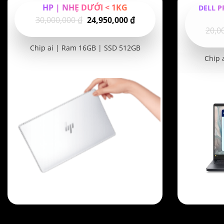
HP | NHẸ DƯỚI < 1KG
DELL P
Giá
Giá
30,000,000
₫
24,950,000
₫
20,0
gốc
hiện
là:
tại
Chip ai | Ram 16GB | SSD 512GB
30,000,000 ₫.
là:
Chip 
24,950,000 ₫.