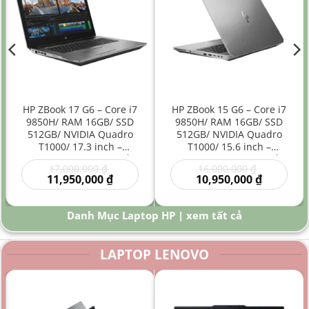
HP ZBook 17 G6 – Core i7
HP ZBook 15 G6 – Core i7
9850H/ RAM 16GB/ SSD
9850H/ RAM 16GB/ SSD
512GB/ NVIDIA Quadro
512GB/ NVIDIA Quadro
T1000/ 17.3 inch –
T1000/ 15.6 inch –
Laptop Workstation Đồ
Laptop Workstation Đồ
Giá
Giá
17,000,000
₫
16,000,000
₫
Họa Kỹ Thuật Màn Hình
Họa Kỹ Thuật Hiệu Năng
gốc
Giá
gốc
Giá
11,950,000
₫
10,950,000
₫
Lớn
Cao
là:
hiện
là:
hiện
00 ₫.
17,000,000 ₫.
tại
16,000,000
tại
là:
là:
Danh Mục Laptop HP | xem tất cả
0 ₫.
11,950,000 ₫.
10,950,000
LAPTOP LENOVO