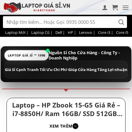
Bỏ
qua
nội
Tìm
dung
kiếm:
Laptop Mới |
Laptop Cũ |
Dell |
HP |
Lenovo |
Core i3 |
Core i5 |
Nguồn Sỉ Cho Cửa Hàng - Công Ty -
LAPTOP GIÁ SỈ ™ 1998
Doanh Nghiệp
Điều hướng
Phân loại
Sỉ Cạnh Tranh Tối Ưu Chi Phí
•
Giúp Cửa Hàng Tăng Lợi nhuận - Doanh N
Laptop – HP Zbook 15-G5 Giá Rẻ –
i7-8850H/ Ram 16GB/ SSD 512GB/
Laptop Cu Gia Re/ Card Rời Lên
XEM THÊM
Đến 64Gb/ Laptop Zbook Xách Tay