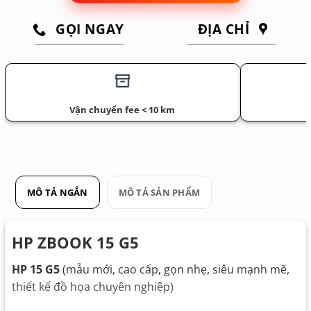
GỌI NGAY
ĐỊA CHỈ
Vận chuyển fee < 10 km
MÔ TẢ NGẮN
MÔ TẢ SẢN PHẨM
HP ZBOOK 15 G5
HP 15 G5
(mẫu mới, cao cấp, gọn nhẹ, siêu mạnh mẽ,
thiết kế đồ họa chuyên nghiệp)