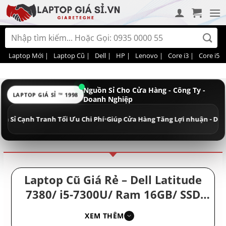
Bỏ
qua
nội
Tìm
dung
kiếm:
Laptop Mới |
Laptop Cũ |
Dell |
HP |
Lenovo |
Core i3 |
Core i5 |
Nguồn Sỉ Cho Cửa Hàng - Công Ty -
LAPTOP GIÁ SỈ ™ 1998
Doanh Nghiệp
Điều hướng
Phân loại
Cạnh Tranh Tối Ưu Chi Phí
•
Giúp Cửa Hàng Tăng Lợi nhuận - Doanh Ngh
Laptop Cũ Giá Rẻ – Dell Latitude
7380/ i5-7300U/ Ram 16GB/ SSD
512GB/ Laptop Nhỏ Gọn Giá Rẻ/
XEM THÊM
Mỏng Nhẹ/ Cao Cấp/ Bảo mật Tốt