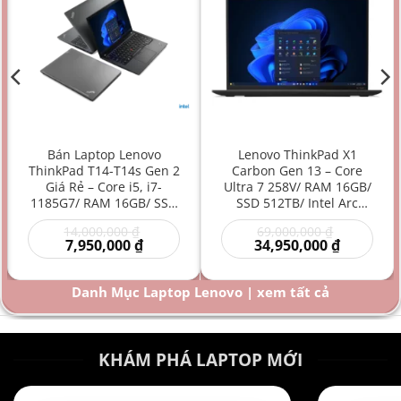
Bán Laptop Lenovo
Lenovo ThinkPad X1
ThinkPad T14-T14s Gen 2
Carbon Gen 13 – Core
Giá Rẻ – Core i5, i7-
Ultra 7 258V/ RAM 16GB/
1185G7/ RAM 16GB/ SSD
SSD 512TB/ Intel Arc
512GB/ Intel Iris Xe
Graphics 140V/ 14 inch –
Giá
Giá
14,000,000
₫
69,000,000
₫
Graphics/ 14 inch –
Laptop AI Doanh Nhân
Giá
gốc
gốc
Giá
7,950,000
₫
34,950,000
₫
Laptop doanh nhân/
Siêu Cao Cấp Mỏng Nhẹ
hiện
là:
là:
hiện
Laptop văn phòng/
Hiệu Năng Mạnh
00 ₫.
tại
14,000,000 ₫.
69,000,000
tại
là:
là:
Laptop bền bỉ/ Laptop
Danh Mục Laptop Lenovo | xem tất cả
000 ₫.
7,950,000 ₫.
34,950,000
hiệu năng mạnh giá rẻ
KHÁM PHÁ LAPTOP MỚI