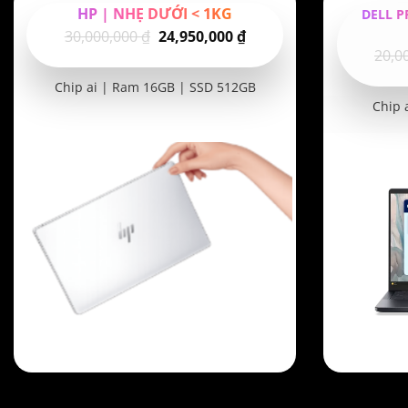
HP | NHẸ DƯỚI < 1KG
DELL P
Giá
Giá
30,000,000
₫
24,950,000
₫
20,0
gốc
hiện
là:
tại
Chip ai | Ram 16GB | SSD 512GB
30,000,000 ₫.
là:
Chip 
24,950,000 ₫.