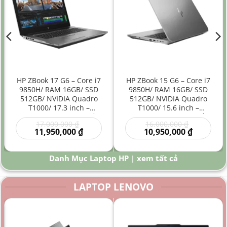
HP ZBook 17 G6 – Core i7
HP ZBook 15 G6 – Core i7
9850H/ RAM 16GB/ SSD
9850H/ RAM 16GB/ SSD
512GB/ NVIDIA Quadro
512GB/ NVIDIA Quadro
T1000/ 17.3 inch –
T1000/ 15.6 inch –
Laptop Workstation Đồ
Laptop Workstation Đồ
Giá
Giá
17,000,000
₫
16,000,000
₫
Họa Kỹ Thuật Màn Hình
Họa Kỹ Thuật Hiệu Năng
gốc
Giá
gốc
Giá
11,950,000
₫
10,950,000
₫
Lớn
Cao
là:
hiện
là:
hiện
00 ₫.
17,000,000 ₫.
tại
16,000,000
tại
là:
là:
Danh Mục Laptop HP | xem tất cả
0 ₫.
11,950,000 ₫.
10,950,000
LAPTOP LENOVO