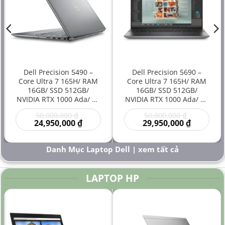
Dell Precision 5490 –
Dell Precision 5690 –
Core Ultra 7 165H/ RAM
Core Ultra 7 165H/ RAM
16GB/ SSD 512GB/
16GB/ SSD 512GB/
NVIDIA RTX 1000 Ada/ 14
NVIDIA RTX 1000 Ada/ 16
inch – Laptop
inch – Laptop
Giá
Giá
50,000,000
₫
50,000,000
₫
Workstation Đồ Họa Siêu
Workstation Cao Cấp Đồ
gốc
Giá
gốc
Giá
24,950,000
₫
29,950,000
₫
Gọn Hiệu Năng Cao Giá
Họa Kỹ Thuật Sáng Tạo
là:
hiện
là:
hiện
Rẻ
Hiệu Năng Mạnh
00 ₫.
50,000,000 ₫.
tại
50,000,000
tại
là:
là:
Danh Mục Laptop Dell | xem tất cả
000 ₫.
24,950,000 ₫.
29,950,000
LAPTOP HP