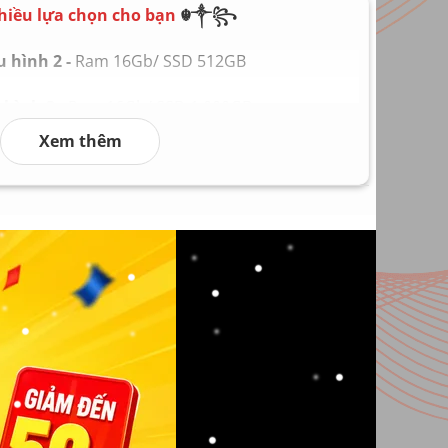
nch WUXGA IPS
hiều lựa chọn cho bạn
☬༒꧂
ng 1.79kg
 hình 2 -
Ram 16Gb/ SSD 512GB
ng 6 – 8 giờ tùy nhu cầu sử dụng
ows 11
hình 3 -
Ram 16Gb/ SSD 1.000GB
Xem thêm
hình 4 -
Ram 32Gb/ SSD 2.000GB
hình 5 -
Ram 64Gb/ SSD 4.000GB
 hình 6
Ram 128Gb/ SSD 8.000GB