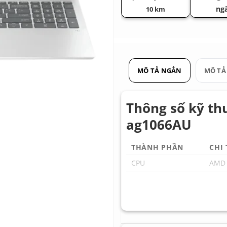
ng
10 km
MÔ TẢ NGẮN
MÔ TẢ
Thông số kỹ th
ag1066AU
THÀNH PHẦN
CHI
CPU
AMD 
RAM
16GB
SSD
512G
GPU
AMD 