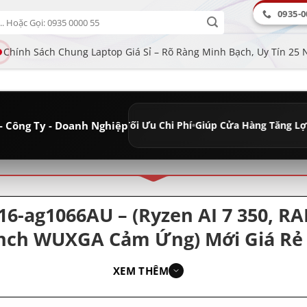
0935-0
Chính Sách Chung Laptop Giá Sỉ – Rõ Ràng Minh Bạch, Uy Tín 25
- Công Ty - Doanh Nghiệp
Cạnh Tranh Tối Ưu Chi Phí
•
Giúp Cửa Hàng Tăng Lợi nhuận - Doanh 
ân loại
6-ag1066AU – (Ryzen AI 7 350, R
nch WUXGA Cảm Ứng) Mới Giá Rẻ –
Hiệu Năng Cao | Laptop HP Giá R
XEM THÊM