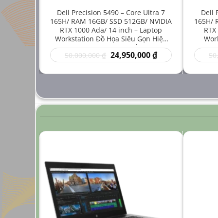
e i7-
Dell Precision 5490 – Core Ultra 7
Dell 
512GB/
165H/ RAM 16GB/ SSD 512GB/ NVIDIA
165H/ 
inch –
RTX 1000 Ada/ 14 inch – Laptop
RTX 
 Mới Cho
Workstation Đồ Họa Siêu Gọn Hiệu
Work
ng Cao
Năng Cao Giá Rẻ
Thuậ
Giá
Giá
Giá
00
₫
24,950,000
₫
50,000,000
₫
50
hiện
gốc
hiện
tại
là:
tại
 ₫.
là:
50,000,000 ₫.
là:
24,950,000 ₫.
24,950,000 ₫.