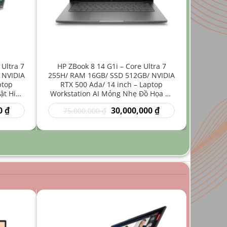
 Ultra 7
HP ZBook 8 14 G1i – Core Ultra 7
 NVIDIA
255H/ RAM 16GB/ SSD 512GB/ NVIDIA
ptop
RTX 500 Ada/ 14 inch – Laptop
ật Hiệu
Workstation AI Mỏng Nhẹ Đồ Họa Kỹ
Thuật
Giá
Giá
Giá
0
₫
30,000,000
₫
75,000,000
₫
hiện
gốc
hiện
tại
là:
tại
₫.
là:
75,000,000 ₫.
là:
35,000,000 ₫.
30,000,000 ₫.