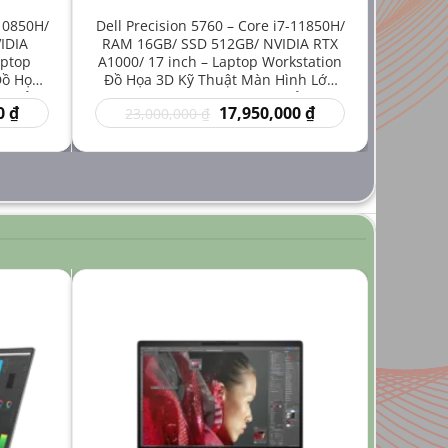
-10850H/
Dell Precision 5760 – Core i7-11850H/
IDIA
RAM 16GB/ SSD 512GB/ NVIDIA RTX
aptop
A1000/ 17 inch – Laptop Workstation
Đồ Họa
Đồ Họa 3D Kỹ Thuật Màn Hình Lớn
iá Rẻ
Hiệu Năng Mạnh Giá Rẻ
Giá
Giá
Giá
0
₫
17,950,000
₫
23,000,000
₫
hiện
gốc
hiện
tại
là:
tại
₫.
là:
23,000,000 ₫.
là:
14,950,000 ₫.
17,950,000 ₫.