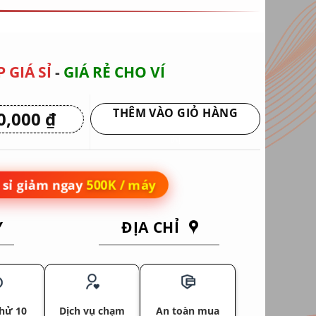
 GIÁ SỈ
-
GIÁ RẺ CHO VÍ
THÊM VÀO GIỎ HÀNG
0,000
₫
Giá
hiện
Giao hàng tận nơi hoặc nhận tại siêu
tại
thị
 ₫.
là:
26,950,000 ₫.
sỉ giảm ngay
500K / máy
Y
ĐỊA CHỈ
hử 10
Dịch vụ chạm
An toàn mua