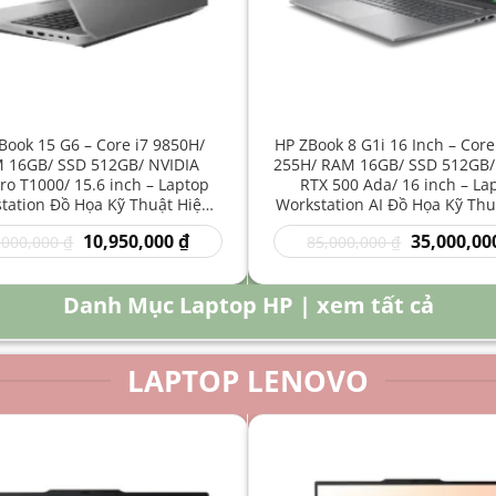
Book 15 G6 – Core i7 9850H/
HP ZBook 8 G1i 16 Inch – Core
 16GB/ SSD 512GB/ NVIDIA
255H/ RAM 16GB/ SSD 512GB/
o T1000/ 15.6 inch – Laptop
RTX 500 Ada/ 16 inch – La
tation Đồ Họa Kỹ Thuật Hiệu
Workstation AI Đồ Họa Kỹ Thu
Năng Cao
Năng Cao
Giá
Giá
Giá
10,950,000
₫
35,000,00
,000,000
₫
85,000,000
₫
gốc
hiện
gốc
là:
tại
là:
16,000,000 ₫.
là:
85,000,000 
Danh Mục Laptop HP | xem tất cả
10,950,000 ₫.
LAPTOP LENOVO