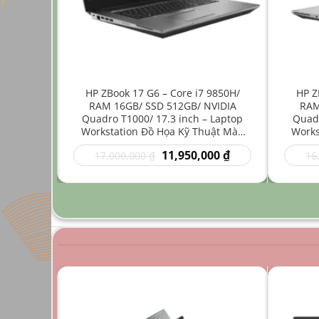
ore i7
HP ZBook 17 G6 – Core i7 9850H/
HP Z
512GB/
RAM 16GB/ SSD 512GB/ NVIDIA
RAM
4 inch –
Quadro T1000/ 17.3 inch – Laptop
Quadr
Nhẹ Đồ
Workstation Đồ Họa Kỹ Thuật Màn
Works
Hình Lớn
Giá
Giá
Giá
00
₫
11,950,000
₫
17,000,000
₫
16
hiện
gốc
hiện
tại
là:
tại
0 ₫.
là:
17,000,000 ₫.
là:
9,950,000 ₫.
11,950,000 ₫.