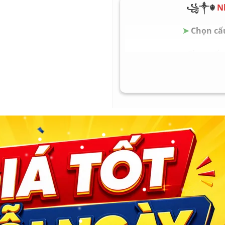
Màn hình
16 i
꧁༒☬
N
Trọng lượng
khoả
➤
Chọn cấu
Pin
khoả
HĐH
Wind
➤
Chọn cấu 
➤
Chọn cấu 
➤
Chọn cấu 
➤
Chọn cấu