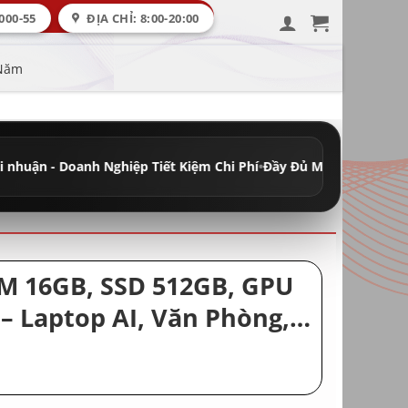
000-55
ĐỊA CHỈ: 8:00-20:00
 Năm
Nghiệp Tiết Kiệm Chi Phí
•
Đầy Đủ Máy Học Tập - Văn Phòng - Đồ H
AM 16GB, SSD 512GB, GPU
 Laptop AI, Văn Phòng,
ẻ