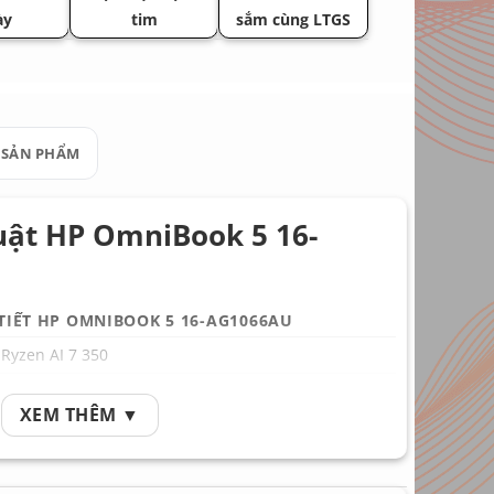
ày
tim
sắm cùng LTGS
 SẢN PHẨM
uật HP OmniBook 5 16-
 TIẾT HP OMNIBOOK 5 16-AG1066AU
Ryzen AI 7 350
 LPDDR5x
XEM THÊM ▼
B NVMe PCIe Gen4
Radeon 860M Graphics