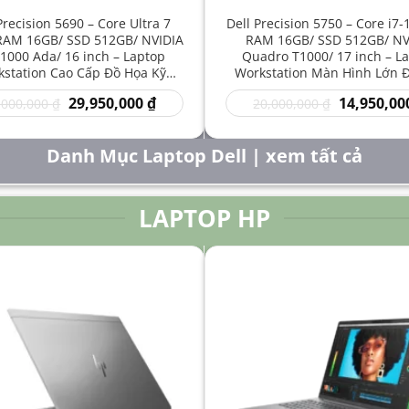
Precision 5690 – Core Ultra 7
Dell Precision 5750 – Core i7
RAM 16GB/ SSD 512GB/ NVIDIA
RAM 16GB/ SSD 512GB/ NV
1000 Ada/ 16 inch – Laptop
Quadro T1000/ 17 inch – L
station Cao Cấp Đồ Họa Kỹ
Workstation Màn Hình Lớn 
t Sáng Tạo Hiệu Năng Mạnh
Kỹ Thuật Chuyên Nghiệp G
Giá
Giá
Giá
29,950,000
₫
14,950,00
,000,000
₫
20,000,000
₫
gốc
hiện
gốc
là:
tại
là:
50,000,000 ₫.
là:
20,000,000 
Danh Mục Laptop Dell | xem tất cả
29,950,000 ₫.
LAPTOP HP