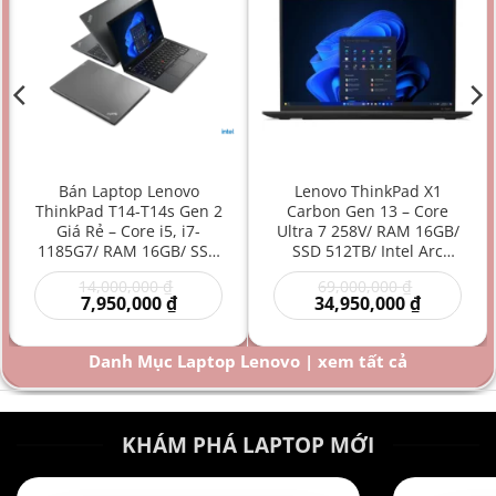
Bán Laptop Lenovo
Lenovo ThinkPad X1
ThinkPad T14-T14s Gen 2
Carbon Gen 13 – Core
Giá Rẻ – Core i5, i7-
Ultra 7 258V/ RAM 16GB/
1185G7/ RAM 16GB/ SSD
SSD 512TB/ Intel Arc
512GB/ Intel Iris Xe
Graphics 140V/ 14 inch –
Giá
Giá
14,000,000
₫
69,000,000
₫
Graphics/ 14 inch –
Laptop AI Doanh Nhân
Giá
gốc
gốc
Giá
7,950,000
₫
34,950,000
₫
Laptop doanh nhân/
Siêu Cao Cấp Mỏng Nhẹ
hiện
là:
là:
hiện
Laptop văn phòng/
Hiệu Năng Mạnh
00 ₫.
tại
14,000,000 ₫.
69,000,000
tại
là:
là:
Laptop bền bỉ/ Laptop
Danh Mục Laptop Lenovo | xem tất cả
000 ₫.
7,950,000 ₫.
34,950,000
hiệu năng mạnh giá rẻ
KHÁM PHÁ LAPTOP MỚI