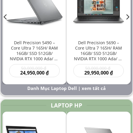
Dell Precision 5490 –
Dell Precision 5690 –
Core Ultra 7 165H/ RAM
Core Ultra 7 165H/ RAM
16GB/ SSD 512GB/
16GB/ SSD 512GB/
NVIDIA RTX 1000 Ada/ 14
NVIDIA RTX 1000 Ada/ 16
inch – Laptop
inch – Laptop
Giá
Giá
50,000,000
₫
50,000,000
₫
Workstation Đồ Họa Siêu
Workstation Cao Cấp Đồ
gốc
Giá
gốc
Giá
24,950,000
₫
29,950,000
₫
Gọn Hiệu Năng Cao Giá
Họa Kỹ Thuật Sáng Tạo
là:
hiện
là:
hiện
Rẻ
Hiệu Năng Mạnh
00 ₫.
50,000,000 ₫.
tại
50,000,000
tại
là:
là:
Danh Mục Laptop Dell | xem tất cả
000 ₫.
24,950,000 ₫.
29,950,000
LAPTOP HP