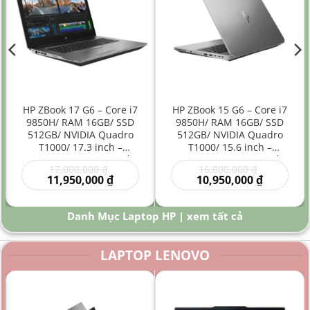
HP ZBook 17 G6 – Core i7
HP ZBook 15 G6 – Core i7
9850H/ RAM 16GB/ SSD
9850H/ RAM 16GB/ SSD
512GB/ NVIDIA Quadro
512GB/ NVIDIA Quadro
T1000/ 17.3 inch –
T1000/ 15.6 inch –
Laptop Workstation Đồ
Laptop Workstation Đồ
Giá
Giá
17,000,000
₫
16,000,000
₫
Họa Kỹ Thuật Màn Hình
Họa Kỹ Thuật Hiệu Năng
gốc
Giá
gốc
Giá
11,950,000
₫
10,950,000
₫
Lớn
Cao
là:
hiện
là:
hiện
00 ₫.
17,000,000 ₫.
tại
16,000,000
tại
là:
là:
Danh Mục Laptop HP | xem tất cả
0 ₫.
11,950,000 ₫.
10,950,000
LAPTOP LENOVO