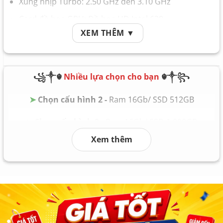
Xung nhịp Turbo: 2.50 GHz đến 3.10 GHz
Card đồ họa GPU: Đồ họa HD Intel 620
XEM THÊM ▼
Bộ nhớ Ram Memory: 8GB
Ổ cứng Hard Drive: SSD 256GB hoặc 1T
Pin Battery: Nguyên zin theo máy
꧁༒☬
Nhiều lựa chọn cho bạn
☬༒꧂
Trọng lượng Weight: 1.9 kg
➤
Chọn cấu hình 2 -
Ram 16Gb/ SSD 512GB
Lenovo ThinkPad L570 – (Doanh Nghiệp/ Bền Bỉ)
➤
Chọn cấu hình 3 -
Ram 16Gb/ SSD 1.000GB
Xem thêm
➤
Chọn cấu hình 4 -
Ram 32Gb/ SSD 2.000GB
➤
Chọn cấu hình 5 -
Ram 64Gb/ SSD 4.000GB
➤
Chọn cấu hình 6
Ram 128Gb/ SSD 8.000GB