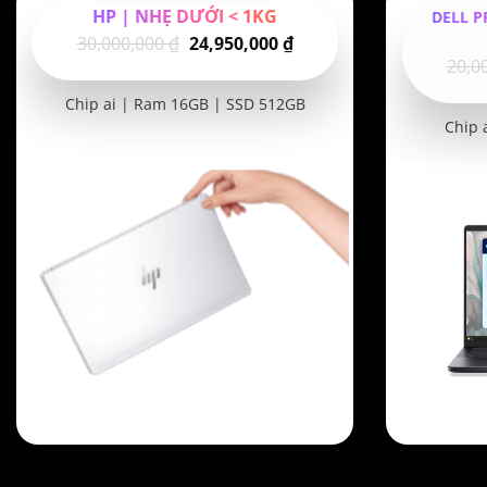
HP | NHẸ DƯỚI < 1KG
DELL P
Giá
Giá
30,000,000
₫
24,950,000
₫
20,0
gốc
hiện
là:
tại
Chip ai | Ram 16GB | SSD 512GB
30,000,000 ₫.
là:
Chip 
24,950,000 ₫.