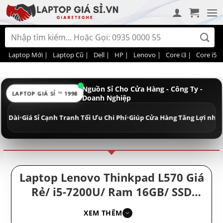
Bỏ
qua
nội
Tìm
dung
kiếm:
Laptop Mới |
Laptop Cũ |
Dell |
HP |
Lenovo |
Core i3 |
Core i5 |
Nguồn Sỉ Cho Cửa Hàng - Công Ty -
LAPTOP GIÁ SỈ ™ 1998
Doanh Nghiệp
Điều hướng
Phân loại
i
•
Giá Sỉ Cạnh Tranh Tối Ưu Chi Phí
•
Giúp Cửa Hàng Tăng Lợi nhuận - D
Laptop Lenovo Thinkpad L570 Giá
Rẻ/ i5-7200U/ Ram 16GB/ SSD
512GB/ Laptop Giá Rẻ/ Laptop
XEM THÊM
Nhật Cao Cấp/ Máy Tính Văn