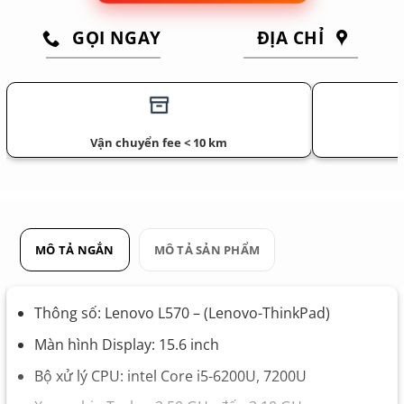
GỌI NGAY
ĐỊA CHỈ
Vận chuyển fee < 10 km
MÔ TẢ NGẮN
MÔ TẢ SẢN PHẨM
Thông số: Lenovo L570
– (Lenovo-ThinkPad)
Màn hình Display: 15.6 inch
Bộ xử lý CPU: intel Core i5-6200U, 7200U