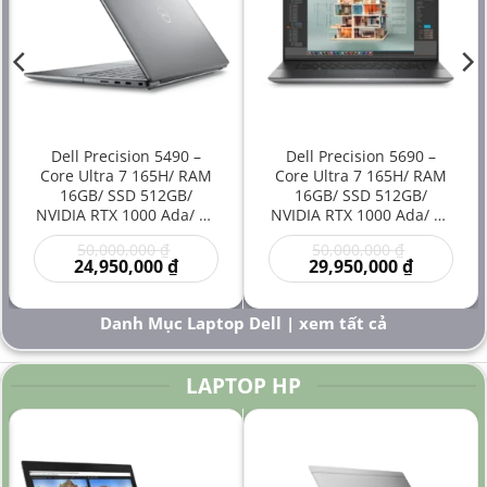
Pin Battery: Nguyên zin theo máy
Trọng lượng Weight: 2.5 kg
Dell Precision 5490 –
Dell Precision 5690 –
Core Ultra 7 165H/ RAM
Core Ultra 7 165H/ RAM
16GB/ SSD 512GB/
16GB/ SSD 512GB/
NVIDIA RTX 1000 Ada/ 14
NVIDIA RTX 1000 Ada/ 16
inch – Laptop
inch – Laptop
Giá
Giá
50,000,000
₫
50,000,000
₫
Workstation Đồ Họa Siêu
Workstation Cao Cấp Đồ
gốc
Giá
gốc
Giá
24,950,000
₫
29,950,000
₫
Gọn Hiệu Năng Cao Giá
Họa Kỹ Thuật Sáng Tạo
là:
hiện
là:
hiện
Rẻ
Hiệu Năng Mạnh
00 ₫.
50,000,000 ₫.
tại
50,000,000
tại
là:
là:
Danh Mục Laptop Dell | xem tất cả
000 ₫.
24,950,000 ₫.
29,950,000
LAPTOP HP