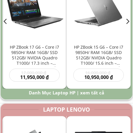
HP ZBook 17 G6 – Core i7
HP ZBook 15 G6 – Core i7
9850H/ RAM 16GB/ SSD
9850H/ RAM 16GB/ SSD
512GB/ NVIDIA Quadro
512GB/ NVIDIA Quadro
T1000/ 17.3 inch –
T1000/ 15.6 inch –
Laptop Workstation Đồ
Laptop Workstation Đồ
Giá
Giá
17,000,000
₫
16,000,000
₫
Họa Kỹ Thuật Màn Hình
Họa Kỹ Thuật Hiệu Năng
gốc
Giá
gốc
Giá
11,950,000
₫
10,950,000
₫
Lớn
Cao
là:
hiện
là:
hiện
00 ₫.
17,000,000 ₫.
tại
16,000,000
tại
là:
là:
Danh Mục Laptop HP | xem tất cả
0 ₫.
11,950,000 ₫.
10,950,000
LAPTOP LENOVO