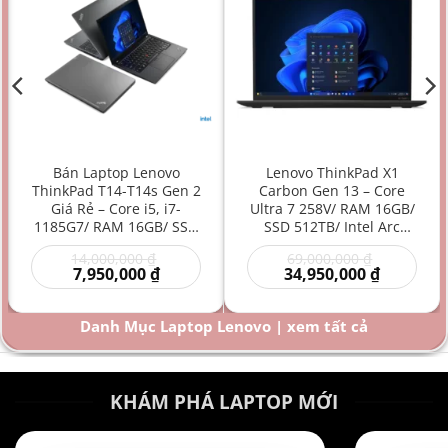
Bán Laptop Lenovo
Lenovo ThinkPad X1
ThinkPad T14-T14s Gen 2
Carbon Gen 13 – Core
Giá Rẻ – Core i5, i7-
Ultra 7 258V/ RAM 16GB/
1185G7/ RAM 16GB/ SSD
SSD 512TB/ Intel Arc
512GB/ Intel Iris Xe
Graphics 140V/ 14 inch –
Giá
Giá
14,000,000
₫
69,000,000
₫
Graphics/ 14 inch –
Laptop AI Doanh Nhân
Giá
gốc
gốc
Giá
7,950,000
₫
34,950,000
₫
Laptop doanh nhân/
Siêu Cao Cấp Mỏng Nhẹ
hiện
là:
là:
hiện
Laptop văn phòng/
Hiệu Năng Mạnh
00 ₫.
tại
14,000,000 ₫.
69,000,000
tại
là:
là:
Laptop bền bỉ/ Laptop
Danh Mục Laptop Lenovo | xem tất cả
000 ₫.
7,950,000 ₫.
34,950,000
hiệu năng mạnh giá rẻ
KHÁM PHÁ LAPTOP MỚI