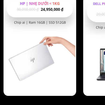
HP | NHẸ DƯỚI < 1KG
DELL P
Giá
Giá
30,000,000
₫
24,950,000
₫
20,0
gốc
hiện
là:
tại
Chip ai | Ram 16GB | SSD 512GB
30,000,000 ₫.
là:
Chip 
24,950,000 ₫.