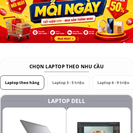
Thông số: HP 8760w
Màn hình Display: 17.3 inch
Bộ xử lý CPU: intel Core i5-2540M, 2640M
Cấu hình 1 : intel Core i5-2540M áp dụng cho bảng
giá web
Cấu hình 2 : intel Core i7-2620M đến 2640M
Cấu hình 3 : intel Core i7-2720-QM đến 2920-XM
CHỌN LAPTOP THEO NHU CẦU
Xung nhịp Turbo: 2.50 GHz đến 3.50 GHz
Laptop theo hãng
Laptop 3 - 5 triệu
Laptop 6 - 9 triệu
Card đồ họa GPU: VGA AMD FirePro M5950 (hoặc)
NVIDIA Quadro 1000M, 2000M, 3000M, 4000M,
LAPTOP DELL
5000M
Bộ nhớ Ram Memory: 8GB
Ổ cứng Hard Drive: SSD 256GB