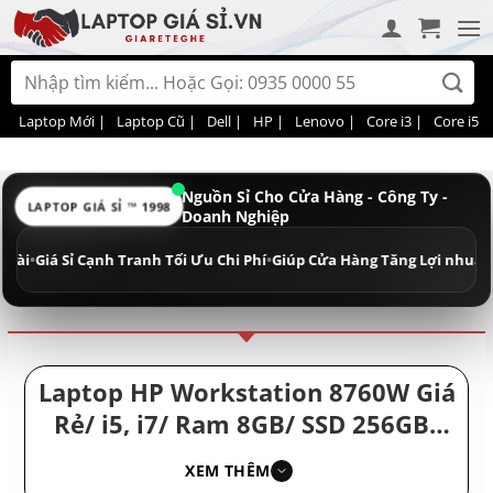
Bỏ
qua
nội
Tìm
dung
kiếm:
Laptop Mới |
Laptop Cũ |
Dell |
HP |
Lenovo |
Core i3 |
Core i5 |
Nguồn Sỉ Cho Cửa Hàng - Công Ty -
LAPTOP GIÁ SỈ ™ 1998
Doanh Nghiệp
Điều hướng
Phân loại
iá Sỉ Cạnh Tranh Tối Ưu Chi Phí
•
Giúp Cửa Hàng Tăng Lợi nhuận - Doan
Laptop HP Workstation 8760W Giá
Rẻ/ i5, i7/ Ram 8GB/ SSD 256GB/
Laptop HP Giá Rẻ Dưới 10 Triệu/
XEM THÊM
HP Elitebook i7 Giá Rẻ Nhất