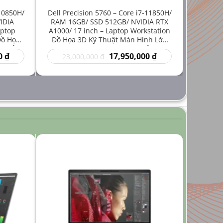
-10850H/
Dell Precision 5760 – Core i7-11850H/
IDIA
RAM 16GB/ SSD 512GB/ NVIDIA RTX
aptop
A1000/ 17 inch – Laptop Workstation
Đồ Họa
Đồ Họa 3D Kỹ Thuật Màn Hình Lớn
iá Rẻ
Hiệu Năng Mạnh Giá Rẻ
Giá
Giá
Giá
0
₫
17,950,000
₫
23,000,000
₫
hiện
gốc
hiện
tại
là:
tại
₫.
là:
23,000,000 ₫.
là:
14,950,000 ₫.
17,950,000 ₫.