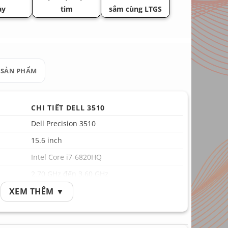
ày
tim
sắm cùng LTGS
 SẢN PHẨM
CHI TIẾT DELL 3510
Dell Precision 3510
15.6 inch
Intel Core i7-6820HQ
2.70 GHz đến 3.60 GHz
XEM THÊM ▼
Máy có 2 đồ họa chạy song song
HD Intel 530
AMD FirePro W5130M