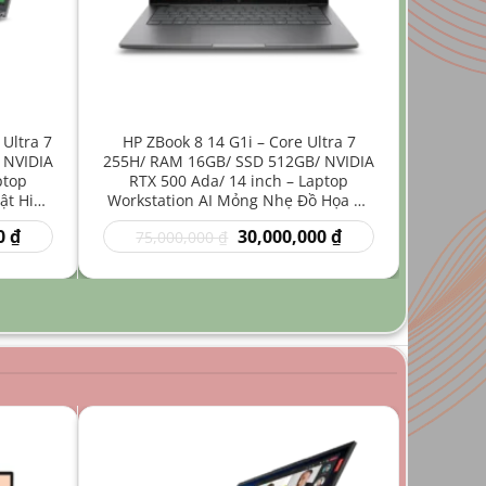
 Ultra 7
HP ZBook 8 14 G1i – Core Ultra 7
 NVIDIA
255H/ RAM 16GB/ SSD 512GB/ NVIDIA
ptop
RTX 500 Ada/ 14 inch – Laptop
ật Hiệu
Workstation AI Mỏng Nhẹ Đồ Họa Kỹ
Thuật
Giá
Giá
Giá
0
₫
30,000,000
₫
75,000,000
₫
hiện
gốc
hiện
tại
là:
tại
₫.
là:
75,000,000 ₫.
là:
35,000,000 ₫.
30,000,000 ₫.