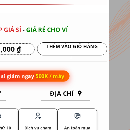
 GIÁ SỈ
-
GIÁ RẺ CHO VÍ
THÊM VÀO GIỎ HÀNG
0,000
₫
Giá
hiện
Giao hàng tận nơi hoặc nhận tại siêu
tại
thị
0 ₫.
là:
6,950,000 ₫.
sỉ giảm ngay
500K / máy
Y
ĐỊA CHỈ
hử 10
Dịch vụ chạm
An toàn mua