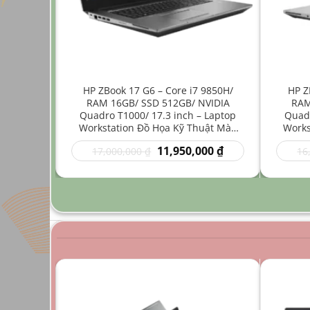
ore i7
HP ZBook 17 G6 – Core i7 9850H/
HP Z
512GB/
RAM 16GB/ SSD 512GB/ NVIDIA
RAM
4 inch –
Quadro T1000/ 17.3 inch – Laptop
Quadr
Nhẹ Đồ
Workstation Đồ Họa Kỹ Thuật Màn
Works
Hình Lớn
Giá
Giá
Giá
00
₫
11,950,000
₫
17,000,000
₫
16
hiện
gốc
hiện
tại
là:
tại
0 ₫.
là:
17,000,000 ₫.
là:
9,950,000 ₫.
11,950,000 ₫.