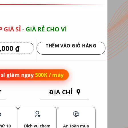
 GIÁ SỈ
-
GIÁ RẺ CHO VÍ
THÊM VÀO GIỎ HÀNG
0,000
₫
Giá
hiện
Giao hàng tận nơi hoặc nhận tại siêu
tại
thị
 ₫.
là:
5,950,000 ₫.
sỉ giảm ngay
500K / máy
Y
ĐỊA CHỈ
hử 10
Dịch vụ chạm
An toàn mua