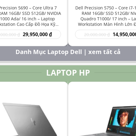
Precision 5690 – Core Ultra 7
Dell Precision 5750 – Core i7
RAM 16GB/ SSD 512GB/ NVIDIA
RAM 16GB/ SSD 512GB/ NV
1000 Ada/ 16 inch – Laptop
Quadro T1000/ 17 inch – L
station Cao Cấp Đồ Họa Kỹ
Workstation Màn Hình Lớn 
t Sáng Tạo Hiệu Năng Mạnh
Kỹ Thuật Chuyên Nghiệp G
Giá
Giá
Giá
29,950,000
₫
14,950,00
,000,000
₫
20,000,000
₫
gốc
hiện
gốc
là:
tại
là:
50,000,000 ₫.
là:
20,000,000 
Danh Mục Laptop Dell | xem tất cả
29,950,000 ₫.
LAPTOP HP