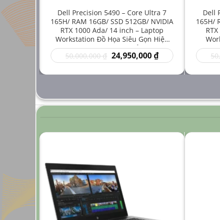
e i7-
Dell Precision 5490 – Core Ultra 7
Dell 
512GB/
165H/ RAM 16GB/ SSD 512GB/ NVIDIA
165H/ 
inch –
RTX 1000 Ada/ 14 inch – Laptop
RTX 
 Mới Cho
Workstation Đồ Họa Siêu Gọn Hiệu
Work
ng Cao
Năng Cao Giá Rẻ
Thuậ
Giá
Giá
Giá
00
₫
24,950,000
₫
50,000,000
₫
50
hiện
gốc
hiện
tại
là:
tại
 ₫.
là:
50,000,000 ₫.
là:
24,950,000 ₫.
24,950,000 ₫.