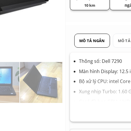
ng
10 km
MÔ TẢ NGẮN
MÔ TẢ
Thông số: Dell 7290
Màn hình Display: 12.5 
Bộ xử lý CPU: intel Cor
Xung nhịp Turbo: 1.60 
Card đồ họa GPU: UHD I
Bộ nhớ Ram Memory: 
Ổ cứng Hard Drive: SS