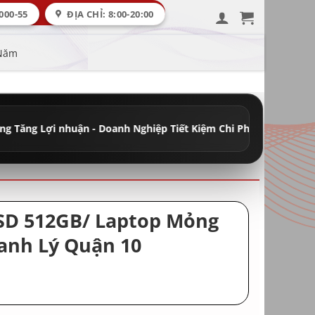
000-55
ĐỊA CHỈ: 8:00-20:00
 Năm
ận - Doanh Nghiệp Tiết Kiệm Chi Phí
•
Đầy Đủ Máy Học Tập - Văn 
 SSD 512GB/ Laptop Mỏng
hanh Lý Quận 10