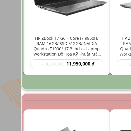
ore i7
HP ZBook 17 G6 – Core i7 9850H/
HP Z
512GB/
RAM 16GB/ SSD 512GB/ NVIDIA
RAM
4 inch –
Quadro T1000/ 17.3 inch – Laptop
Quadr
Nhẹ Đồ
Workstation Đồ Họa Kỹ Thuật Màn
Works
Hình Lớn
Giá
Giá
Giá
00
₫
11,950,000
₫
17,000,000
₫
16
hiện
gốc
hiện
tại
là:
tại
0 ₫.
là:
17,000,000 ₫.
là:
9,950,000 ₫.
11,950,000 ₫.