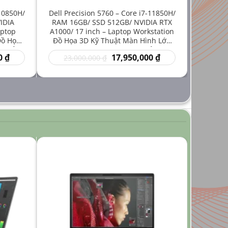
-10850H/
Dell Precision 5760 – Core i7-11850H/
IDIA
RAM 16GB/ SSD 512GB/ NVIDIA RTX
aptop
A1000/ 17 inch – Laptop Workstation
Đồ Họa
Đồ Họa 3D Kỹ Thuật Màn Hình Lớn
iá Rẻ
Hiệu Năng Mạnh Giá Rẻ
Giá
Giá
Giá
0
₫
17,950,000
₫
23,000,000
₫
hiện
gốc
hiện
tại
là:
tại
₫.
là:
23,000,000 ₫.
là:
14,950,000 ₫.
17,950,000 ₫.