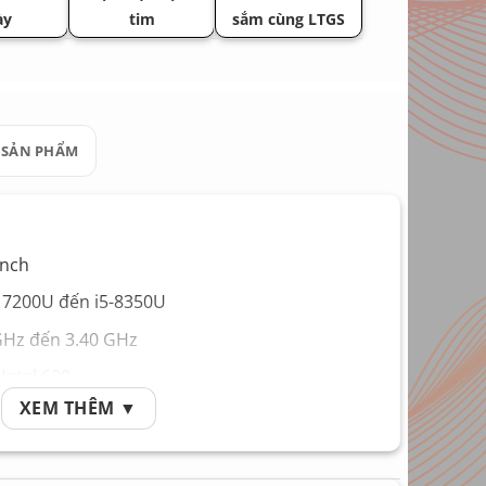
ày
tim
sắm cùng LTGS
 SẢN PHẨM
inch
e 7200U đến i5-8350U
GHz đến 3.40 GHz
ntel 620
XEM THÊM ▼
8GB
D 256GB hoặc 1T