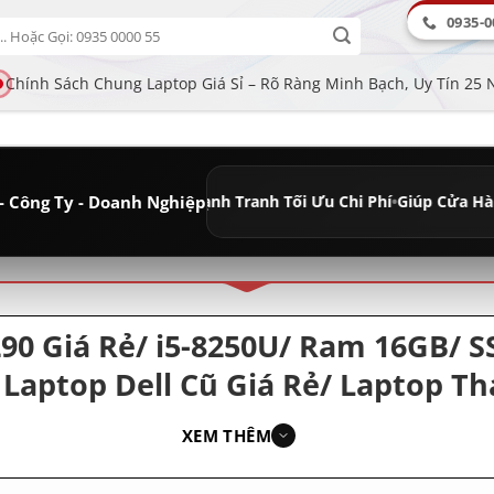
0935-0
Chính Sách Chung Laptop Giá Sỉ – Rõ Ràng Minh Bạch, Uy Tín 25
- Công Ty - Doanh Nghiệp
 Dài
•
Giá Sỉ Cạnh Tranh Tối Ưu Chi Phí
•
Giúp Cửa Hàng Tăng Lợi nhu
ân loại
290 Giá Rẻ/ i5-8250U/ Ram 16GB/
Laptop Dell Cũ Giá Rẻ/ Laptop T
XEM THÊM