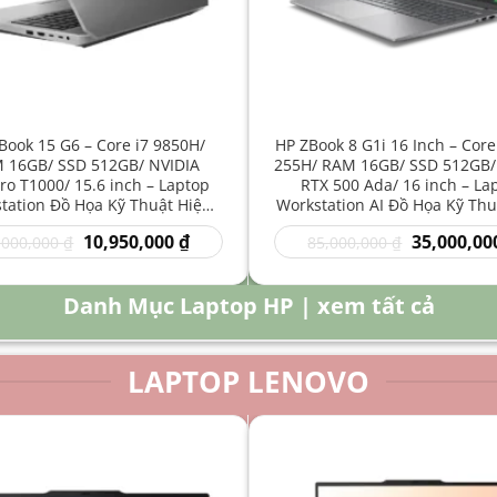
Book 15 G6 – Core i7 9850H/
HP ZBook 8 G1i 16 Inch – Core
 16GB/ SSD 512GB/ NVIDIA
255H/ RAM 16GB/ SSD 512GB/
o T1000/ 15.6 inch – Laptop
RTX 500 Ada/ 16 inch – La
tation Đồ Họa Kỹ Thuật Hiệu
Workstation AI Đồ Họa Kỹ Thu
Năng Cao
Năng Cao
Giá
Giá
Giá
10,950,000
₫
35,000,00
,000,000
₫
85,000,000
₫
gốc
hiện
gốc
là:
tại
là:
16,000,000 ₫.
là:
85,000,000 
Danh Mục Laptop HP | xem tất cả
10,950,000 ₫.
LAPTOP LENOVO