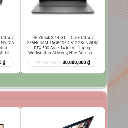
 Ultra 7
HP ZBook 8 14 G1i – Core Ultra 7
 NVIDIA
255H/ RAM 16GB/ SSD 512GB/ NVIDIA
ptop
RTX 500 Ada/ 14 inch – Laptop
ật Hiệu
Workstation AI Mỏng Nhẹ Đồ Họa Kỹ
Thuật
Giá
Giá
Giá
0
₫
30,000,000
₫
75,000,000
₫
hiện
gốc
hiện
tại
là:
tại
₫.
là:
75,000,000 ₫.
là:
35,000,000 ₫.
30,000,000 ₫.