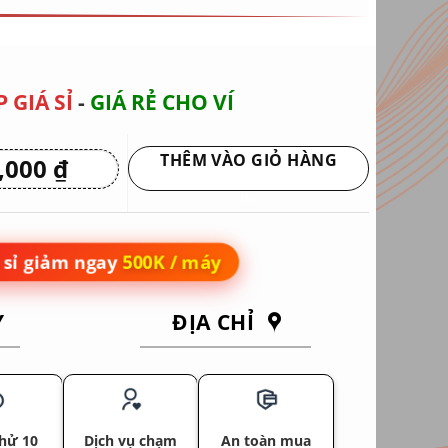
 GIÁ SỈ
-
GIÁ RẺ CHO VÍ
THÊM VÀO GIỎ HÀNG
0,000
₫
Giá
hiện
Giao hàng tận nơi hoặc nhận tại siêu
tại
thị
 ₫.
là:
2,950,000 ₫.
sỉ giảm ngay
500K / máy
Y
ĐỊA CHỈ
hử 10
Dịch vụ chạm
An toàn mua