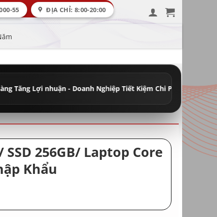
000-55
ĐỊA CHỈ: 8:00-20:00
 Năm
nhuận - Doanh Nghiệp Tiết Kiệm Chi Phí
•
Đầy Đủ Máy Học Tập - V
/ SSD 256GB/ Laptop Core
Nhập Khẩu