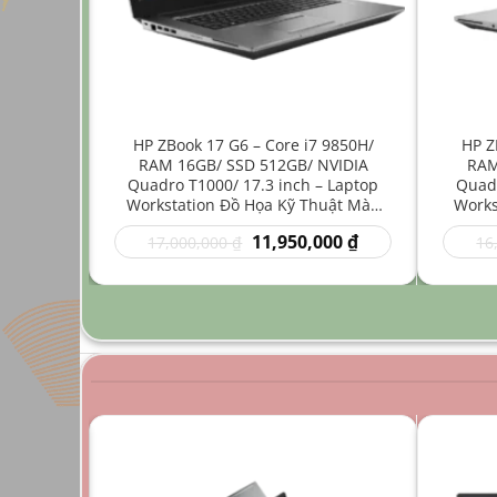
ore i7
HP ZBook 17 G6 – Core i7 9850H/
HP Z
512GB/
RAM 16GB/ SSD 512GB/ NVIDIA
RAM
4 inch –
Quadro T1000/ 17.3 inch – Laptop
Quadr
Nhẹ Đồ
Workstation Đồ Họa Kỹ Thuật Màn
Works
Hình Lớn
Giá
Giá
Giá
00
₫
11,950,000
₫
17,000,000
₫
16
hiện
gốc
hiện
tại
là:
tại
0 ₫.
là:
17,000,000 ₫.
là:
9,950,000 ₫.
11,950,000 ₫.