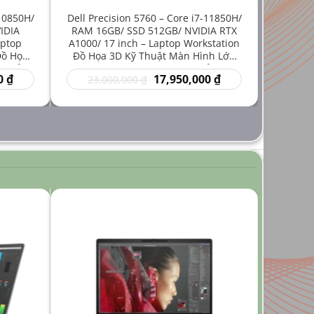
-10850H/
Dell Precision 5760 – Core i7-11850H/
IDIA
RAM 16GB/ SSD 512GB/ NVIDIA RTX
aptop
A1000/ 17 inch – Laptop Workstation
Đồ Họa
Đồ Họa 3D Kỹ Thuật Màn Hình Lớn
iá Rẻ
Hiệu Năng Mạnh Giá Rẻ
Giá
Giá
Giá
0
₫
17,950,000
₫
23,000,000
₫
hiện
gốc
hiện
tại
là:
tại
₫.
là:
23,000,000 ₫.
là:
14,950,000 ₫.
17,950,000 ₫.