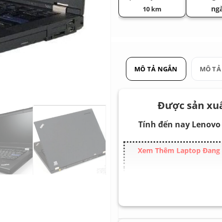
ng
10 km
MÔ TẢ NGẮN
MÔ TẢ
Được sản xuấ
Tính đến nay Lenovo
Xem Thêm Laptop Đang T
Cấu hình mạnh 