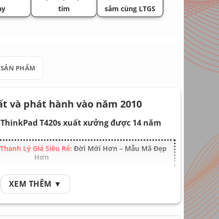
ày
tim
sắm cùng LTGS
 SẢN PHẨM
t và phát hành vào năm 2010
 ThinkPad T420s xuất xưởng được 14 năm
hanh Lý Giá Siêu Rẻ:
Đời Mới Hơn – Mẫu Mã Đẹp
Hơn
hơn, tốc độ nhanh hơn máy này tại đây
!
XEM THÊM ▼