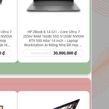
 Ultra 7
HP ZBook 8 14 G1i – Core Ultra 7
 NVIDIA
255H/ RAM 16GB/ SSD 512GB/ NVIDIA
ptop
RTX 500 Ada/ 14 inch – Laptop
ật Hiệu
Workstation AI Mỏng Nhẹ Đồ Họa Kỹ
Thuật
Giá
Giá
Giá
0
₫
30,000,000
₫
75,000,000
₫
hiện
gốc
hiện
tại
là:
tại
₫.
là:
75,000,000 ₫.
là:
35,000,000 ₫.
30,000,000 ₫.