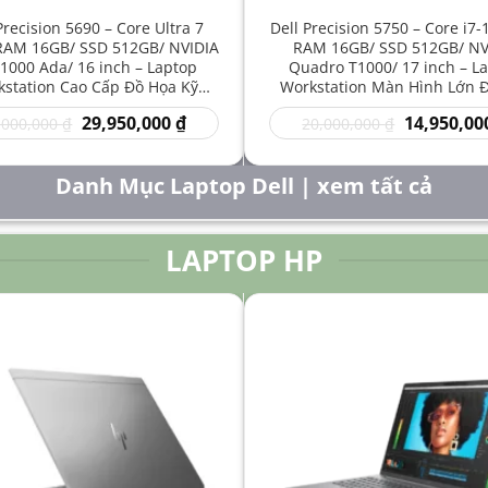
Precision 5690 – Core Ultra 7
Dell Precision 5750 – Core i7
RAM 16GB/ SSD 512GB/ NVIDIA
RAM 16GB/ SSD 512GB/ NV
1000 Ada/ 16 inch – Laptop
Quadro T1000/ 17 inch – L
station Cao Cấp Đồ Họa Kỹ
Workstation Màn Hình Lớn 
t Sáng Tạo Hiệu Năng Mạnh
Kỹ Thuật Chuyên Nghiệp G
Giá
Giá
Giá
29,950,000
₫
14,950,00
,000,000
₫
20,000,000
₫
gốc
hiện
gốc
là:
tại
là:
50,000,000 ₫.
là:
20,000,000 
Danh Mục Laptop Dell | xem tất cả
29,950,000 ₫.
LAPTOP HP