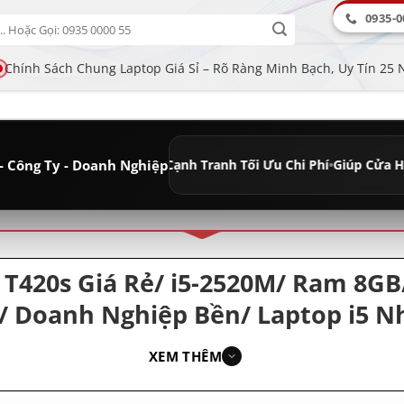
0935-0
Chính Sách Chung Laptop Giá Sỉ – Rõ Ràng Minh Bạch, Uy Tín 25
- Công Ty - Doanh Nghiệp
âu Dài
•
Giá Sỉ Cạnh Tranh Tối Ưu Chi Phí
•
Giúp Cửa Hàng Tăng Lợi 
ân loại
T420s Giá Rẻ/ i5-2520M/ Ram 8GB
ẻ/ Doanh Nghiệp Bền/ Laptop i5 
XEM THÊM