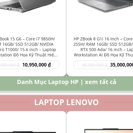
Book 15 G6 – Core i7 9850H/
HP ZBook 8 G1i 16 Inch – Core
 16GB/ SSD 512GB/ NVIDIA
255H/ RAM 16GB/ SSD 512GB/
o T1000/ 15.6 inch – Laptop
RTX 500 Ada/ 16 inch – La
tation Đồ Họa Kỹ Thuật Hiệu
Workstation AI Đồ Họa Kỹ Thu
Năng Cao
Năng Cao
Giá
Giá
Giá
10,950,000
₫
35,000,00
,000,000
₫
85,000,000
₫
gốc
hiện
gốc
là:
tại
là:
16,000,000 ₫.
là:
85,000,000 
Danh Mục Laptop HP | xem tất cả
10,950,000 ₫.
LAPTOP LENOVO