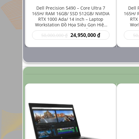
e i7-
Dell Precision 5490 – Core Ultra 7
Dell 
512GB/
165H/ RAM 16GB/ SSD 512GB/ NVIDIA
165H/ 
inch –
RTX 1000 Ada/ 14 inch – Laptop
RTX 
 Mới Cho
Workstation Đồ Họa Siêu Gọn Hiệu
Work
ng Cao
Năng Cao Giá Rẻ
Thuậ
Giá
Giá
Giá
00
₫
24,950,000
₫
50,000,000
₫
50
hiện
gốc
hiện
tại
là:
tại
 ₫.
là:
50,000,000 ₫.
là:
24,950,000 ₫.
24,950,000 ₫.