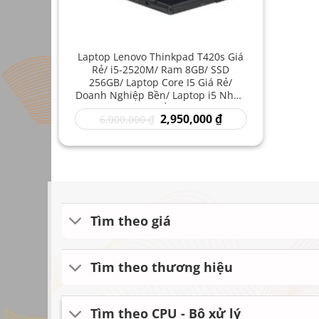
Laptop Lenovo Thinkpad T420s Giá
Rẻ/ i5-2520M/ Ram 8GB/ SSD
256GB/ Laptop Core I5 Giá Rẻ/
Doanh Nghiệp Bền/ Laptop i5 Nhập
Khẩu
Giá
Giá
2,950,000
₫
6,000,000
₫
gốc
hiện
là:
tại
6,000,000 ₫.
là:
2,950,000 ₫.
Tìm theo giá
Tìm theo thương hiệu
Tìm theo CPU - Bộ xử lý