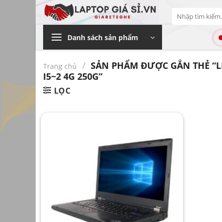
Bỏ
Tìm
qua
kiếm:
nội
Danh sách sản phẩm
dung
/
SẢN PHẨM ĐƯỢC GẮN THẺ “L
Trang chủ
I5~2 4G 250G”
LỌC