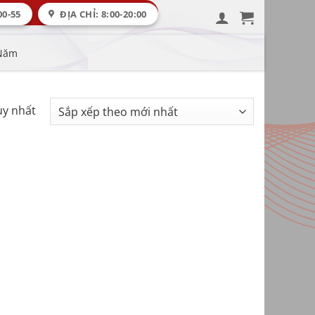
00-55
ĐỊA CHỈ: 8:00-20:00
 Năm
uy nhất