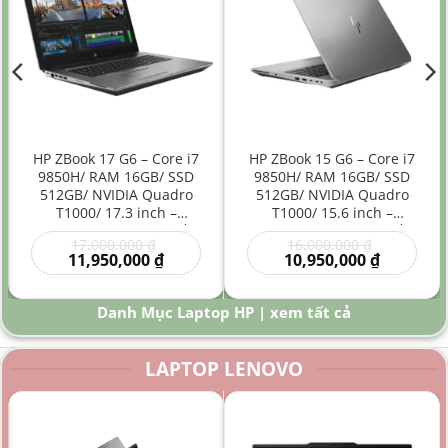
HP ZBook 17 G6 – Core i7
HP ZBook 15 G6 – Core i7
9850H/ RAM 16GB/ SSD
9850H/ RAM 16GB/ SSD
512GB/ NVIDIA Quadro
512GB/ NVIDIA Quadro
T1000/ 17.3 inch –
T1000/ 15.6 inch –
Laptop Workstation Đồ
Laptop Workstation Đồ
Giá
Giá
17,000,000
₫
16,000,000
₫
Họa Kỹ Thuật Màn Hình
Họa Kỹ Thuật Hiệu Năng
gốc
Giá
gốc
Giá
11,950,000
₫
10,950,000
₫
Lớn
Cao
là:
hiện
là:
hiện
00 ₫.
17,000,000 ₫.
tại
16,000,000
tại
là:
là:
Danh Mục Laptop HP | xem tất cả
0 ₫.
11,950,000 ₫.
10,950,000
LAPTOP LENOVO