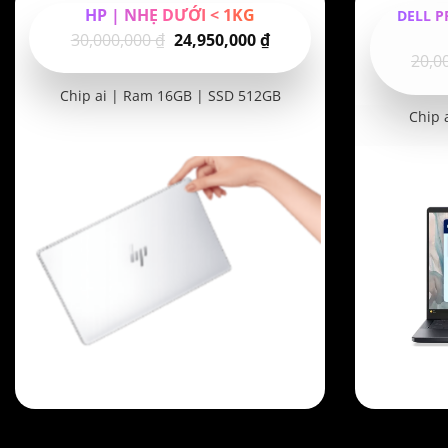
HP | NHẸ DƯỚI < 1KG
DELL P
Giá
Giá
30,000,000
₫
24,950,000
₫
20,0
gốc
hiện
là:
tại
Chip ai | Ram 16GB | SSD 512GB
30,000,000 ₫.
là:
Chip 
24,950,000 ₫.