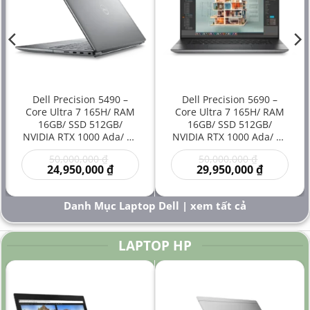
Dell Precision 5490 –
Dell Precision 5690 –
Core Ultra 7 165H/ RAM
Core Ultra 7 165H/ RAM
16GB/ SSD 512GB/
16GB/ SSD 512GB/
NVIDIA RTX 1000 Ada/ 14
NVIDIA RTX 1000 Ada/ 16
inch – Laptop
inch – Laptop
Giá
Giá
50,000,000
₫
50,000,000
₫
Workstation Đồ Họa Siêu
Workstation Cao Cấp Đồ
gốc
Giá
gốc
Giá
24,950,000
₫
29,950,000
₫
Gọn Hiệu Năng Cao Giá
Họa Kỹ Thuật Sáng Tạo
là:
hiện
là:
hiện
Rẻ
Hiệu Năng Mạnh
00 ₫.
50,000,000 ₫.
tại
50,000,000
tại
là:
là:
Danh Mục Laptop Dell | xem tất cả
000 ₫.
24,950,000 ₫.
29,950,000
LAPTOP HP