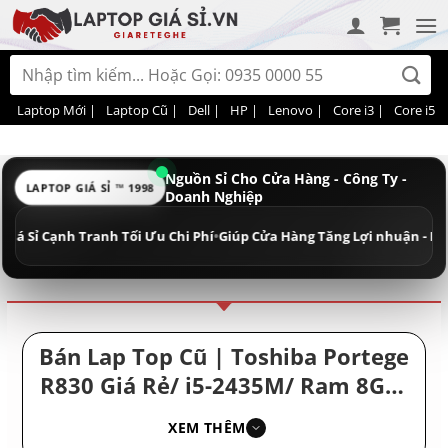
Bỏ
qua
nội
Tìm
dung
kiếm:
Laptop Mới |
Laptop Cũ |
Dell |
HP |
Lenovo |
Core i3 |
Core i5 |
Nguồn Sỉ Cho Cửa Hàng - Công Ty -
LAPTOP GIÁ SỈ ™ 1998
Doanh Nghiệp
Điều hướng
Phân loại
Cạnh Tranh Tối Ưu Chi Phí
•
Giúp Cửa Hàng Tăng Lợi nhuận - Doanh Ngh
Bán Lap Top Cũ | Toshiba Portege
R830 Giá Rẻ/ i5-2435M/ Ram 8GB/
SSD 256GB/ Laptop Doanh Nhân
XEM THÊM
Pin Trâu/ Toshiba i5 Giá Rẻ Văn