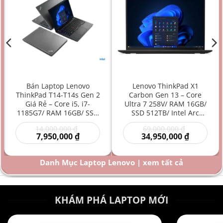
Bán Laptop Lenovo
Lenovo ThinkPad X1
ThinkPad T14-T14s Gen 2
Carbon Gen 13 – Core
Giá Rẻ – Core i5, i7-
Ultra 7 258V/ RAM 16GB/
1185G7/ RAM 16GB/ SSD
SSD 512TB/ Intel Arc
512GB/ Intel Iris Xe
Graphics 140V/ 14 inch –
Giá
Giá
14,000,000
₫
69,000,000
₫
Graphics/ 14 inch –
Laptop AI Doanh Nhân
Giá
gốc
gốc
Giá
7,950,000
₫
34,950,000
₫
Laptop doanh nhân/
Siêu Cao Cấp Mỏng Nhẹ
hiện
là:
là:
hiện
Laptop văn phòng/
Hiệu Năng Mạnh
00 ₫.
tại
14,000,000 ₫.
69,000,000
tại
là:
là:
Laptop bền bỉ/ Laptop
Danh Mục Laptop Lenovo | xem tất cả
000 ₫.
7,950,000 ₫.
34,950,000
hiệu năng mạnh giá rẻ
KHÁM PHÁ LAPTOP MỚI