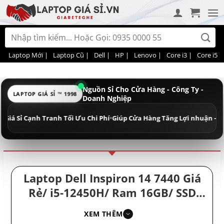
Bỏ
qua
nội
Tìm
dung
kiếm:
Laptop Mới |
Laptop Cũ |
Dell |
HP |
Lenovo |
Core i3 |
Core i5 |
Nguồn Sỉ Cho Cửa Hàng - Công Ty -
LAPTOP GIÁ SỈ ™ 1998
Doanh Nghiệp
Điều hướng
Phân loại
 Sỉ Cạnh Tranh Tối Ưu Chi Phí
•
Giúp Cửa Hàng Tăng Lợi nhuận - Doanh 
Laptop Dell Inspiron 14 7440 Giá
Rẻ/ i5-12450H/ Ram 16GB/ SSD
512GB/ Laptop Mới Mỏng Nhẹ –
XEM THÊM
Laptop New Giá Rẻ