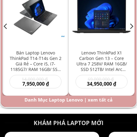
Bán Laptop Lenovo
Lenovo ThinkPad X1
ThinkPad T14-T14s Gen 2
Carbon Gen 13 – Core
Giá Rẻ – Core i5, i7-
Ultra 7 258V/ RAM 16GB/
1185G7/ RAM 16GB/ SSD
SSD 512TB/ Intel Arc
512GB/ Intel Iris Xe
Graphics 140V/ 14 inch –
Giá
Giá
14,000,000
₫
69,000,000
₫
Graphics/ 14 inch –
Laptop AI Doanh Nhân
Giá
gốc
gốc
Giá
7,950,000
₫
34,950,000
₫
Laptop doanh nhân/
Siêu Cao Cấp Mỏng Nhẹ
hiện
là:
là:
hiện
Laptop văn phòng/
Hiệu Năng Mạnh
00 ₫.
tại
14,000,000 ₫.
69,000,000
tại
là:
là:
Laptop bền bỉ/ Laptop
Danh Mục Laptop Lenovo | xem tất cả
000 ₫.
7,950,000 ₫.
34,950,000
hiệu năng mạnh giá rẻ
KHÁM PHÁ LAPTOP MỚI