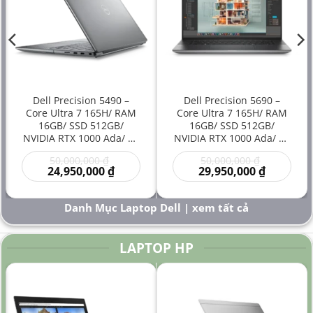
Dell Precision 5490 –
Dell Precision 5690 –
Core Ultra 7 165H/ RAM
Core Ultra 7 165H/ RAM
16GB/ SSD 512GB/
16GB/ SSD 512GB/
NVIDIA RTX 1000 Ada/ 14
NVIDIA RTX 1000 Ada/ 16
inch – Laptop
inch – Laptop
Giá
Giá
50,000,000
₫
50,000,000
₫
Workstation Đồ Họa Siêu
Workstation Cao Cấp Đồ
gốc
Giá
gốc
Giá
24,950,000
₫
29,950,000
₫
Gọn Hiệu Năng Cao Giá
Họa Kỹ Thuật Sáng Tạo
là:
hiện
là:
hiện
Rẻ
Hiệu Năng Mạnh
00 ₫.
50,000,000 ₫.
tại
50,000,000
tại
là:
là:
Danh Mục Laptop Dell | xem tất cả
000 ₫.
24,950,000 ₫.
29,950,000
LAPTOP HP