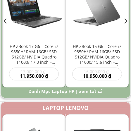
HP ZBook 17 G6 – Core i7
HP ZBook 15 G6 – Core i7
9850H/ RAM 16GB/ SSD
9850H/ RAM 16GB/ SSD
512GB/ NVIDIA Quadro
512GB/ NVIDIA Quadro
T1000/ 17.3 inch –
T1000/ 15.6 inch –
Laptop Workstation Đồ
Laptop Workstation Đồ
Giá
Giá
17,000,000
₫
16,000,000
₫
Họa Kỹ Thuật Màn Hình
Họa Kỹ Thuật Hiệu Năng
gốc
Giá
gốc
Giá
11,950,000
₫
10,950,000
₫
Lớn
Cao
là:
hiện
là:
hiện
00 ₫.
17,000,000 ₫.
tại
16,000,000
tại
là:
là:
Danh Mục Laptop HP | xem tất cả
0 ₫.
11,950,000 ₫.
10,950,000
LAPTOP LENOVO