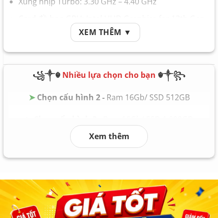
Xung nhịp Turbo: 3.30 GHz – 4.40 GHz
Card đồ họa GPU: Intel UHD Graphics for 12th Gen
XEM THÊM ▼
Bộ nhớ Ram Memory: 16GB
Ổ cứng Hard Drive: SSD 512GB
Tình trạng: Laptop
mới 100%, bảo hành 24 tháng
꧁༒☬
Nhiều lựa chọn cho bạn
☬༒꧂
➤
Chọn cấu hình 2 -
Ram 16Gb/ SSD 512GB
➤
Chọn cấu hình 3 -
Ram 16Gb/ SSD 1.000GB
Xem thêm
➤
Chọn cấu hình 4 -
Ram 32Gb/ SSD 2.000GB
➤
Chọn cấu hình 5 -
Ram 64Gb/ SSD 4.000GB
➤
Chọn cấu hình 6
Ram 128Gb/ SSD 8.000GB