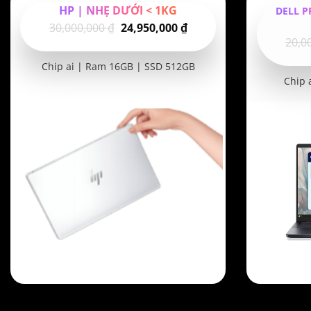
HP | NHẸ DƯỚI < 1KG
DELL P
Giá
Giá
30,000,000
₫
24,950,000
₫
20,0
gốc
hiện
là:
tại
Chip ai | Ram 16GB | SSD 512GB
30,000,000 ₫.
là:
Chip 
24,950,000 ₫.