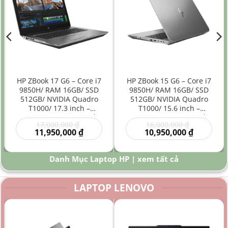
HP ZBook 17 G6 – Core i7
HP ZBook 15 G6 – Core i7
9850H/ RAM 16GB/ SSD
9850H/ RAM 16GB/ SSD
512GB/ NVIDIA Quadro
512GB/ NVIDIA Quadro
T1000/ 17.3 inch –
T1000/ 15.6 inch –
Laptop Workstation Đồ
Laptop Workstation Đồ
Giá
Giá
17,000,000
₫
16,000,000
₫
Họa Kỹ Thuật Màn Hình
Họa Kỹ Thuật Hiệu Năng
gốc
Giá
gốc
Giá
11,950,000
₫
10,950,000
₫
Lớn
Cao
là:
hiện
là:
hiện
00 ₫.
17,000,000 ₫.
tại
16,000,000
tại
là:
là:
Danh Mục Laptop HP | xem tất cả
0 ₫.
11,950,000 ₫.
10,950,000
LAPTOP LENOVO