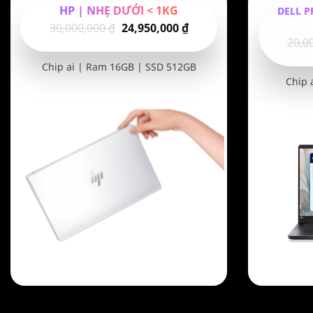
HP | NHẸ DƯỚI < 1KG
DELL P
Giá
Giá
30,000,000
₫
24,950,000
₫
20,0
gốc
hiện
là:
tại
Chip ai | Ram 16GB | SSD 512GB
30,000,000 ₫.
là:
Chip 
24,950,000 ₫.