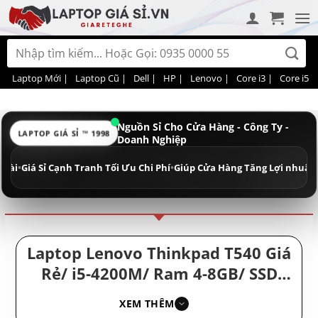
Bỏ
qua
nội
Tìm
dung
kiếm:
Laptop Mới |
Laptop Cũ |
Dell |
HP |
Lenovo |
Core i3 |
Core i5 |
Nguồn Sỉ Cho Cửa Hàng - Công Ty -
LAPTOP GIÁ SỈ ™ 1998
Doanh Nghiệp
Điều hướng
Phân loại
iá Sỉ Cạnh Tranh Tối Ưu Chi Phí
•
Giúp Cửa Hàng Tăng Lợi nhuận - Doan
Laptop Lenovo Thinkpad T540 Giá
Rẻ/ i5-4200M/ Ram 4-8GB/ SSD
128-256GB/ Laptop USA/ Mạnh Bền
XEM THÊM
Bỉ Giá Rẻ/ Laptop Đẹp Cho Sinh