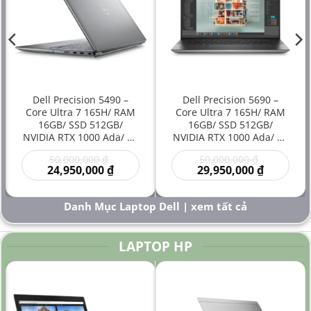
Dell Precision 5490 –
Dell Precision 5690 –
Core Ultra 7 165H/ RAM
Core Ultra 7 165H/ RAM
16GB/ SSD 512GB/
16GB/ SSD 512GB/
NVIDIA RTX 1000 Ada/ 14
NVIDIA RTX 1000 Ada/ 16
inch – Laptop
inch – Laptop
Giá
Giá
50,000,000
₫
50,000,000
₫
Workstation Đồ Họa Siêu
Workstation Cao Cấp Đồ
gốc
Giá
gốc
Giá
24,950,000
₫
29,950,000
₫
Gọn Hiệu Năng Cao Giá
Họa Kỹ Thuật Sáng Tạo
là:
hiện
là:
hiện
Rẻ
Hiệu Năng Mạnh
00 ₫.
50,000,000 ₫.
tại
50,000,000
tại
là:
là:
Danh Mục Laptop Dell | xem tất cả
000 ₫.
24,950,000 ₫.
29,950,000
LAPTOP HP