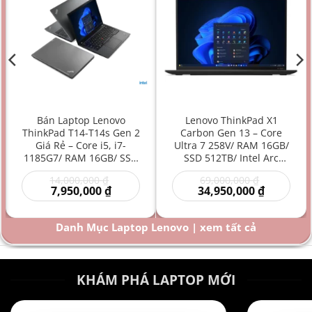
Bán Laptop Lenovo
Lenovo ThinkPad X1
ThinkPad T14-T14s Gen 2
Carbon Gen 13 – Core
Giá Rẻ – Core i5, i7-
Ultra 7 258V/ RAM 16GB/
1185G7/ RAM 16GB/ SSD
SSD 512TB/ Intel Arc
512GB/ Intel Iris Xe
Graphics 140V/ 14 inch –
Giá
Giá
14,000,000
₫
69,000,000
₫
Graphics/ 14 inch –
Laptop AI Doanh Nhân
Giá
gốc
gốc
Giá
7,950,000
₫
34,950,000
₫
Laptop doanh nhân/
Siêu Cao Cấp Mỏng Nhẹ
hiện
là:
là:
hiện
Laptop văn phòng/
Hiệu Năng Mạnh
00 ₫.
tại
14,000,000 ₫.
69,000,000
tại
là:
là:
Laptop bền bỉ/ Laptop
Danh Mục Laptop Lenovo | xem tất cả
000 ₫.
7,950,000 ₫.
34,950,000
hiệu năng mạnh giá rẻ
KHÁM PHÁ LAPTOP MỚI