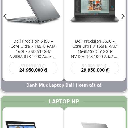
Dell Precision 5490 –
Dell Precision 5690 –
Core Ultra 7 165H/ RAM
Core Ultra 7 165H/ RAM
16GB/ SSD 512GB/
16GB/ SSD 512GB/
NVIDIA RTX 1000 Ada/ 14
NVIDIA RTX 1000 Ada/ 16
inch – Laptop
inch – Laptop
Giá
Giá
50,000,000
₫
50,000,000
₫
Workstation Đồ Họa Siêu
Workstation Cao Cấp Đồ
gốc
Giá
gốc
Giá
24,950,000
₫
29,950,000
₫
Gọn Hiệu Năng Cao Giá
Họa Kỹ Thuật Sáng Tạo
là:
hiện
là:
hiện
Rẻ
Hiệu Năng Mạnh
00 ₫.
50,000,000 ₫.
tại
50,000,000
tại
là:
là:
Danh Mục Laptop Dell | xem tất cả
000 ₫.
24,950,000 ₫.
29,950,000
LAPTOP HP