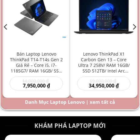
Bán Laptop Lenovo
Lenovo ThinkPad X1
ThinkPad T14-T14s Gen 2
Carbon Gen 13 – Core
Giá Rẻ – Core i5, i7-
Ultra 7 258V/ RAM 16GB/
1185G7/ RAM 16GB/ SSD
SSD 512TB/ Intel Arc
512GB/ Intel Iris Xe
Graphics 140V/ 14 inch –
Giá
Giá
14,000,000
₫
69,000,000
₫
Graphics/ 14 inch –
Laptop AI Doanh Nhân
Giá
gốc
gốc
Giá
7,950,000
₫
34,950,000
₫
Laptop doanh nhân/
Siêu Cao Cấp Mỏng Nhẹ
hiện
là:
là:
hiện
Laptop văn phòng/
Hiệu Năng Mạnh
00 ₫.
tại
14,000,000 ₫.
69,000,000
tại
là:
là:
Laptop bền bỉ/ Laptop
Danh Mục Laptop Lenovo | xem tất cả
000 ₫.
7,950,000 ₫.
34,950,000
hiệu năng mạnh giá rẻ
KHÁM PHÁ LAPTOP MỚI