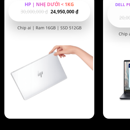
HP | NHẸ DƯỚI < 1KG
DELL P
Giá
Giá
30,000,000
₫
24,950,000
₫
20,0
gốc
hiện
là:
tại
Chip ai | Ram 16GB | SSD 512GB
30,000,000 ₫.
là:
Chip 
24,950,000 ₫.