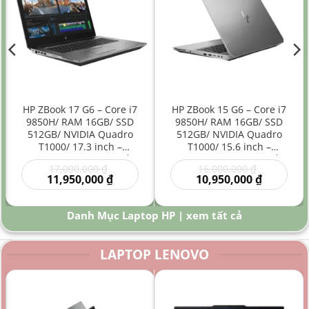
HP ZBook 17 G6 – Core i7
HP ZBook 15 G6 – Core i7
9850H/ RAM 16GB/ SSD
9850H/ RAM 16GB/ SSD
512GB/ NVIDIA Quadro
512GB/ NVIDIA Quadro
T1000/ 17.3 inch –
T1000/ 15.6 inch –
Laptop Workstation Đồ
Laptop Workstation Đồ
Giá
Giá
17,000,000
₫
16,000,000
₫
Họa Kỹ Thuật Màn Hình
Họa Kỹ Thuật Hiệu Năng
gốc
Giá
gốc
Giá
11,950,000
₫
10,950,000
₫
Lớn
Cao
là:
hiện
là:
hiện
00 ₫.
17,000,000 ₫.
tại
16,000,000
tại
là:
là:
Danh Mục Laptop HP | xem tất cả
0 ₫.
11,950,000 ₫.
10,950,000
LAPTOP LENOVO