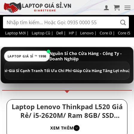
Bỏ
qua
nội
Tìm
dung
kiếm:
Laptop Mới |
Laptop Cũ |
Dell |
HP |
Lenovo |
Core i3 |
Core i5 |
Nguồn Sỉ Cho Cửa Hàng - Công Ty -
LAPTOP GIÁ SỈ ™ 1998
Doanh Nghiệp
Điều hướng
Phân loại
 Sỉ Cạnh Tranh Tối Ưu Chi Phí
•
Giúp Cửa Hàng Tăng Lợi nhuận - Doanh 
Laptop Lenovo Thinkpad L520 Giá
Rẻ/ i5-2620M/ Ram 8GB/ SSD
256GB/ Chọn Mua Laptop Uy Tín/
XEM THÊM
Mua Laptop Giá Rẻ/ Văn Phòng