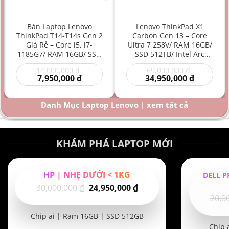
Bán Laptop Lenovo
Lenovo ThinkPad X1
ThinkPad T14-T14s Gen 2
Carbon Gen 13 – Core
Giá Rẻ – Core i5, i7-
Ultra 7 258V/ RAM 16GB/
1185G7/ RAM 16GB/ SSD
SSD 512TB/ Intel Arc
512GB/ Intel Iris Xe
Graphics 140V/ 14 inch –
Giá
Giá
14,000,000
₫
69,000,000
₫
Graphics/ 14 inch –
Laptop AI Doanh Nhân
Giá
gốc
gốc
Giá
7,950,000
₫
34,950,000
₫
Laptop doanh nhân/
Siêu Cao Cấp Mỏng Nhẹ
hiện
là:
là:
hiện
Laptop văn phòng/
Hiệu Năng Mạnh
00 ₫.
tại
14,000,000 ₫.
69,000,000
tại
là:
là:
Laptop bền bỉ/ Laptop
Danh Mục Laptop Lenovo | xem tất cả
000 ₫.
7,950,000 ₫.
34,950,000
hiệu năng mạnh giá rẻ
KHÁM PHÁ LAPTOP MỚI
HP | NHẸ DƯỚI < 1KG
DELL P
Giá
Giá
30,000,000
₫
24,950,000
₫
20,0
gốc
hiện
là:
tại
Chip ai | Ram 16GB | SSD 512GB
30,000,000 ₫.
là:
Chip 