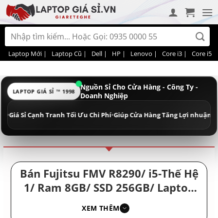
Bỏ
qua
nội
Tìm
dung
kiếm:
Laptop Mới |
Laptop Cũ |
Dell |
HP |
Lenovo |
Core i3 |
Core i5 |
Nguồn Sỉ Cho Cửa Hàng - Công Ty -
LAPTOP GIÁ SỈ ™ 1998
Doanh Nghiệp
Điều hướng
Phân loại
 Sỉ Cạnh Tranh Tối Ưu Chi Phí
•
Giúp Cửa Hàng Tăng Lợi nhuận - Doanh 
Bán Fujitsu FMV R8290/ i5-Thế Hệ
1/ Ram 8GB/ SSD 256GB/ Laptop
Văn Phòng Giá Rẻ/ Laptop Nhập
XEM THÊM
Khẩu Nhật Cũ Chất Lượng