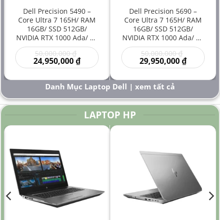
Dell Precision 5490 –
Dell Precision 5690 –
Core Ultra 7 165H/ RAM
Core Ultra 7 165H/ RAM
16GB/ SSD 512GB/
16GB/ SSD 512GB/
NVIDIA RTX 1000 Ada/ 14
NVIDIA RTX 1000 Ada/ 16
inch – Laptop
inch – Laptop
Giá
Giá
50,000,000
₫
50,000,000
₫
Workstation Đồ Họa Siêu
Workstation Cao Cấp Đồ
gốc
Giá
gốc
Giá
24,950,000
₫
29,950,000
₫
Gọn Hiệu Năng Cao Giá
Họa Kỹ Thuật Sáng Tạo
là:
hiện
là:
hiện
Rẻ
Hiệu Năng Mạnh
00 ₫.
50,000,000 ₫.
tại
50,000,000
tại
là:
là:
Danh Mục Laptop Dell | xem tất cả
000 ₫.
24,950,000 ₫.
29,950,000
LAPTOP HP