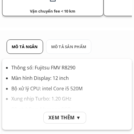
Vận chuyển fee < 10 km
MÔ TẢ NGẮN
MÔ TẢ SẢN PHẨM
Thông số: Fujitsu FMV R8290
Màn hình Display: 12 inch
Bộ xử lý CPU: intel Core i5 520M
Xung nhịp Turbo: 1.20 GHz
Bộ nhớ Ram Memory: 8GB
XEM THÊM ▼
Ổ cứng Hard Drive: SSD 256GB
Pin Battery: Nguyên zin theo máy