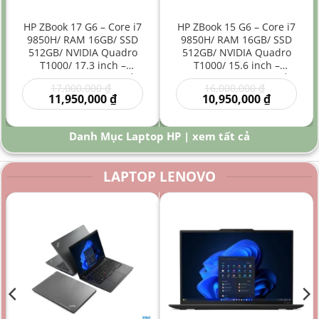
HP ZBook 17 G6 – Core i7
HP ZBook 15 G6 – Core i7
9850H/ RAM 16GB/ SSD
9850H/ RAM 16GB/ SSD
512GB/ NVIDIA Quadro
512GB/ NVIDIA Quadro
T1000/ 17.3 inch –
T1000/ 15.6 inch –
Laptop Workstation Đồ
Laptop Workstation Đồ
Giá
Giá
17,000,000
₫
16,000,000
₫
Họa Kỹ Thuật Màn Hình
Họa Kỹ Thuật Hiệu Năng
gốc
Giá
gốc
Giá
11,950,000
₫
10,950,000
₫
Lớn
Cao
là:
hiện
là:
hiện
00 ₫.
17,000,000 ₫.
tại
16,000,000
tại
là:
là:
Danh Mục Laptop HP | xem tất cả
0 ₫.
11,950,000 ₫.
10,950,000
LAPTOP LENOVO