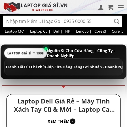
Bỏ
qua
nội
Tìm
dung
kiếm:
Laptop Mới |
Laptop Cũ |
Dell |
HP |
Lenovo |
Core i3 |
Core i5 |
Nguồn Sỉ Cho Cửa Hàng - Công Ty -
LAPTOP GIÁ SỈ ™ 1998
Doanh Nghiệp
Điều hướng
Phân loại
h Tối Ưu Chi Phí
•
Giúp Cửa Hàng Tăng Lợi nhuận - Doanh Nghiệp Tiết 
Laptop Dell Giá Rẻ – Máy Tính
Xách Tay Cũ & Mới – Laptop Cao
Cấp Sang Đẹp – Laptop Hiệu Năng
XEM THÊM
Mạnh Giá Rẻ