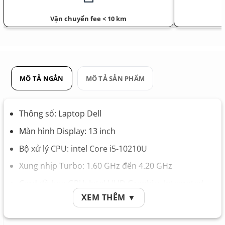
Vận chuyển fee < 10 km
MÔ TẢ NGẮN
MÔ TẢ SẢN PHẨM
Thông số: Laptop Dell
Màn hình Display: 13 inch
Bộ xử lý CPU: intel Core i5-10210U
Xung nhịp Turbo: 1.60 GHz đến 4.20 GHz
Card đồ họa GPU: Intel UHD Graphics Integrated
XEM THÊM ▼
Bộ nhớ Ram Memory: 8GB
Ổ cứng Hard Drive: SSD 256GB