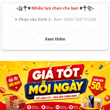
Pin Battery: Nguyên zin theo máy
꧁༒☬
Nhiều lựa chọn cho bạn
☬༒꧂
Trọng lượng Weight: 1.3 kg
➤
Chọn cấu hình 2 -
Ram 16Gb/ SSD 512GB
➤
Chọn cấu hình 3 -
Ram 16Gb/ SSD 1.000GB
Xem thêm
➤
Chọn cấu hình 4 -
Ram 32Gb/ SSD 2.000GB
➤
Chọn cấu hình 5 -
Ram 64Gb/ SSD 4.000GB
➤
Chọn cấu hình 6
Ram 128Gb/ SSD 8.000GB