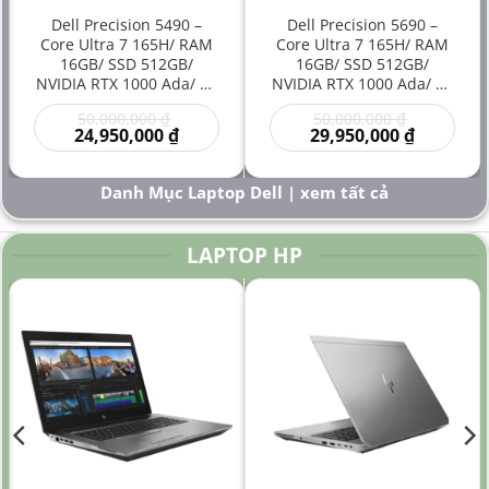
Dell Precision 5490 –
Dell Precision 5690 –
Core Ultra 7 165H/ RAM
Core Ultra 7 165H/ RAM
16GB/ SSD 512GB/
16GB/ SSD 512GB/
NVIDIA RTX 1000 Ada/ 14
NVIDIA RTX 1000 Ada/ 16
inch – Laptop
inch – Laptop
Giá
Giá
50,000,000
₫
50,000,000
₫
Workstation Đồ Họa Siêu
Workstation Cao Cấp Đồ
gốc
Giá
gốc
Giá
24,950,000
₫
29,950,000
₫
Gọn Hiệu Năng Cao Giá
Họa Kỹ Thuật Sáng Tạo
là:
hiện
là:
hiện
Rẻ
Hiệu Năng Mạnh
00 ₫.
50,000,000 ₫.
tại
50,000,000
tại
là:
là:
Danh Mục Laptop Dell | xem tất cả
000 ₫.
24,950,000 ₫.
29,950,000
LAPTOP HP