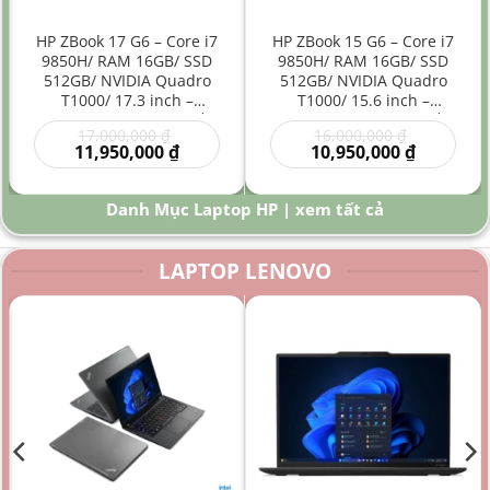
HP ZBook 17 G6 – Core i7
HP ZBook 15 G6 – Core i7
9850H/ RAM 16GB/ SSD
9850H/ RAM 16GB/ SSD
512GB/ NVIDIA Quadro
512GB/ NVIDIA Quadro
T1000/ 17.3 inch –
T1000/ 15.6 inch –
Laptop Workstation Đồ
Laptop Workstation Đồ
Giá
Giá
17,000,000
₫
16,000,000
₫
Họa Kỹ Thuật Màn Hình
Họa Kỹ Thuật Hiệu Năng
gốc
Giá
gốc
Giá
11,950,000
₫
10,950,000
₫
Lớn
Cao
là:
hiện
là:
hiện
00 ₫.
17,000,000 ₫.
tại
16,000,000
tại
là:
là:
Danh Mục Laptop HP | xem tất cả
0 ₫.
11,950,000 ₫.
10,950,000
LAPTOP LENOVO