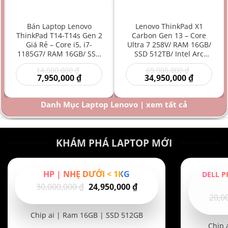
Bán Laptop Lenovo
Lenovo ThinkPad X1
ThinkPad T14-T14s Gen 2
Carbon Gen 13 – Core
Giá Rẻ – Core i5, i7-
Ultra 7 258V/ RAM 16GB/
1185G7/ RAM 16GB/ SSD
SSD 512TB/ Intel Arc
512GB/ Intel Iris Xe
Graphics 140V/ 14 inch –
Giá
Giá
14,000,000
₫
69,000,000
₫
Graphics/ 14 inch –
Laptop AI Doanh Nhân
Giá
gốc
gốc
Giá
7,950,000
₫
34,950,000
₫
Laptop doanh nhân/
Siêu Cao Cấp Mỏng Nhẹ
hiện
là:
là:
hiện
Laptop văn phòng/
Hiệu Năng Mạnh
00 ₫.
tại
14,000,000 ₫.
69,000,000
tại
là:
là:
Laptop bền bỉ/ Laptop
Danh Mục Laptop Lenovo | xem tất cả
000 ₫.
7,950,000 ₫.
34,950,000
hiệu năng mạnh giá rẻ
KHÁM PHÁ LAPTOP MỚI
HP | NHẸ DƯỚI < 1KG
DELL P
Giá
Giá
30,000,000
₫
24,950,000
₫
20,0
gốc
hiện
là:
tại
Chip ai | Ram 16GB | SSD 512GB
30,000,000 ₫.
là:
Chip 