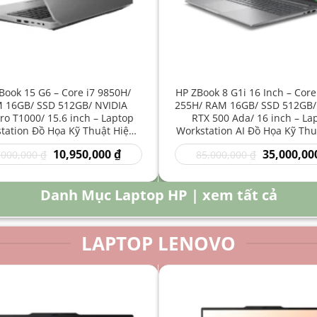
Book 15 G6 – Core i7 9850H/
HP ZBook 8 G1i 16 Inch – Core
 16GB/ SSD 512GB/ NVIDIA
255H/ RAM 16GB/ SSD 512GB/
o T1000/ 15.6 inch – Laptop
RTX 500 Ada/ 16 inch – La
tation Đồ Họa Kỹ Thuật Hiệu
Workstation AI Đồ Họa Kỹ Thu
Năng Cao
Năng Cao
Giá
Giá
Giá
10,950,000
₫
35,000,00
,000,000
₫
85,000,000
₫
gốc
hiện
gốc
là:
tại
là:
16,000,000 ₫.
là:
85,000,000 
Danh Mục Laptop HP | xem tất cả
10,950,000 ₫.
LAPTOP LENOVO