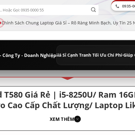
0935-0
Chính Sách Chung Laptop Giá Sỉ – Rõ Ràng Minh Bạch, Uy Tín 25
- Công Ty - Doanh Nghiệp
nh Lâu Dài
•
Giá Sỉ Cạnh Tranh Tối Ưu Chi Phí
•
Giúp Cửa Hàng Tăng 
ân loại
 T580 Giá Rẻ | i5-8250U/ Ram 16G
vo Cao Cấp Chất Lượng/ Laptop Li
XEM THÊM