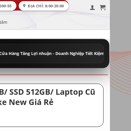
000-55
ĐỊA CHỈ: 8:00-20:00
 Năm
Lợi nhuận - Doanh Nghiệp Tiết Kiệm Chi Phí
•
Đầy Đủ Máy Học Tập 
B/ SSD 512GB/ Laptop Cũ
ke New Giá Rẻ