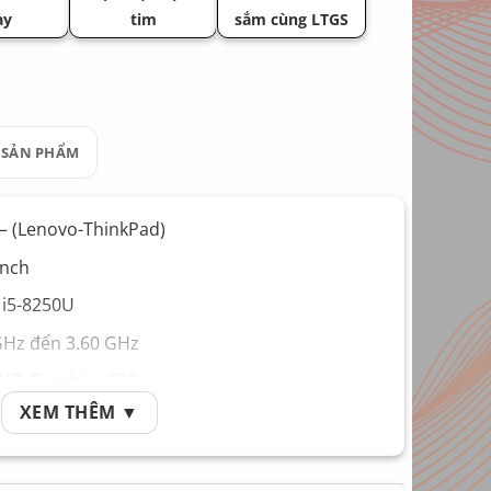
ày
tim
sắm cùng LTGS
 SẢN PHẨM
– (Lenovo-ThinkPad)
inch
e i5-8250U
GHz đến 3.60 GHz
 HD Graphics 620
XEM THÊM ▼
8GB
D 256GB