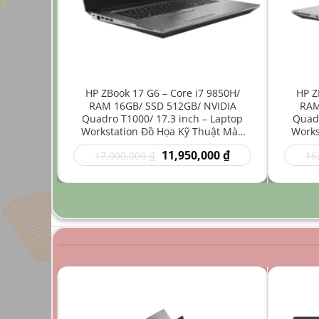
ore i7
HP ZBook 17 G6 – Core i7 9850H/
HP Z
512GB/
RAM 16GB/ SSD 512GB/ NVIDIA
RAM
4 inch –
Quadro T1000/ 17.3 inch – Laptop
Quadr
Nhẹ Đồ
Workstation Đồ Họa Kỹ Thuật Màn
Works
Hình Lớn
Giá
Giá
Giá
00
₫
11,950,000
₫
17,000,000
₫
16
hiện
gốc
hiện
tại
là:
tại
0 ₫.
là:
17,000,000 ₫.
là:
9,950,000 ₫.
11,950,000 ₫.