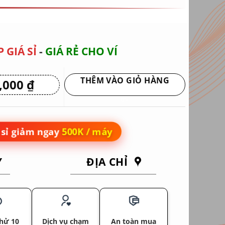
 GIÁ SỈ
-
GIÁ RẺ CHO VÍ
THÊM VÀO GIỎ HÀNG
0,000
₫
Giá
hiện
Giao hàng tận nơi hoặc nhận tại siêu
tại
thị
 ₫.
là:
5,950,000 ₫.
sỉ giảm ngay
500K / máy
Y
ĐỊA CHỈ
hử 10
Dịch vụ chạm
An toàn mua