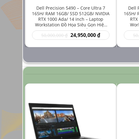
e i7-
Dell Precision 5490 – Core Ultra 7
Dell 
512GB/
165H/ RAM 16GB/ SSD 512GB/ NVIDIA
165H/ 
inch –
RTX 1000 Ada/ 14 inch – Laptop
RTX 
 Mới Cho
Workstation Đồ Họa Siêu Gọn Hiệu
Work
ng Cao
Năng Cao Giá Rẻ
Thuậ
Giá
Giá
Giá
00
₫
24,950,000
₫
50,000,000
₫
50
hiện
gốc
hiện
tại
là:
tại
 ₫.
là:
50,000,000 ₫.
là:
24,950,000 ₫.
24,950,000 ₫.