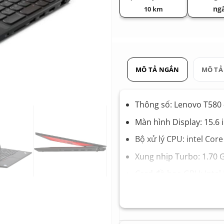
ng
10 km
MÔ TẢ NGẮN
MÔ TẢ
Thông số: Lenovo T580
Màn hình Display: 15.6 
Bộ xử lý CPU: intel Cor
Xung nhịp Turbo: 1.70 
Card đồ họa GPU: Intel
Bộ nhớ Ram Memory: 
Ổ cứng Hard Drive: SS