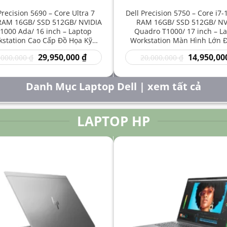
Precision 5690 – Core Ultra 7
Dell Precision 5750 – Core i7
RAM 16GB/ SSD 512GB/ NVIDIA
RAM 16GB/ SSD 512GB/ NV
1000 Ada/ 16 inch – Laptop
Quadro T1000/ 17 inch – L
station Cao Cấp Đồ Họa Kỹ
Workstation Màn Hình Lớn 
t Sáng Tạo Hiệu Năng Mạnh
Kỹ Thuật Chuyên Nghiệp G
Giá
Giá
Giá
29,950,000
₫
14,950,00
,000,000
₫
20,000,000
₫
gốc
hiện
gốc
là:
tại
là:
50,000,000 ₫.
là:
20,000,000 
Danh Mục Laptop Dell | xem tất cả
29,950,000 ₫.
LAPTOP HP