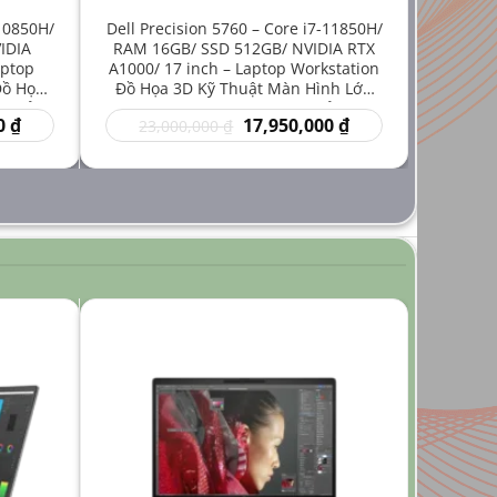
-10850H/
Dell Precision 5760 – Core i7-11850H/
IDIA
RAM 16GB/ SSD 512GB/ NVIDIA RTX
aptop
A1000/ 17 inch – Laptop Workstation
Đồ Họa
Đồ Họa 3D Kỹ Thuật Màn Hình Lớn
iá Rẻ
Hiệu Năng Mạnh Giá Rẻ
Giá
Giá
Giá
0
₫
17,950,000
₫
23,000,000
₫
hiện
gốc
hiện
tại
là:
tại
₫.
là:
23,000,000 ₫.
là:
14,950,000 ₫.
17,950,000 ₫.