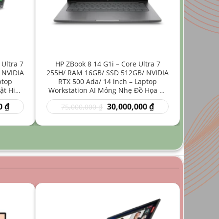
 Ultra 7
HP ZBook 8 14 G1i – Core Ultra 7
 NVIDIA
255H/ RAM 16GB/ SSD 512GB/ NVIDIA
ptop
RTX 500 Ada/ 14 inch – Laptop
ật Hiệu
Workstation AI Mỏng Nhẹ Đồ Họa Kỹ
Thuật
Giá
Giá
Giá
0
₫
30,000,000
₫
75,000,000
₫
hiện
gốc
hiện
tại
là:
tại
₫.
là:
75,000,000 ₫.
là:
35,000,000 ₫.
30,000,000 ₫.