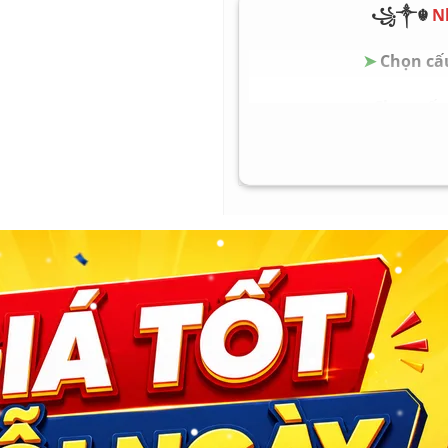
Pin Battery: Nguyên zi
꧁༒☬
N
Trọng lượng Weight: 1.
➤
Chọn cấu
Lenovo ThinkPad 
➤
Chọn cấu 
➤
Chọn cấu 
➤
Chọn cấu 
➤
Chọn cấu