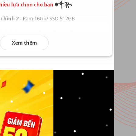
n theo máy
hiều lựa chọn cho bạn
☬༒꧂
95 kg
 hình 2 -
Ram 16Gb/ SSD 512GB
T580 (Doanh Nhân/ Cao Cấp/ Mạnh
hình 3 -
Ram 16Gb/ SSD 1.000GB
Mẽ)
Xem thêm
hình 4 -
Ram 32Gb/ SSD 2.000GB
hình 5 -
Ram 64Gb/ SSD 4.000GB
 hình 6
Ram 128Gb/ SSD 8.000GB