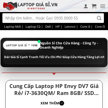
Bỏ
qua
nội
Tìm
dung
kiếm:
Laptop Mới |
Laptop Cũ |
Dell |
HP |
Lenovo |
Core i3 |
Core i5 |
Nguồn Sỉ Cho Cửa Hàng - Công Ty -
LAPTOP GIÁ SỈ ™ 1998
Doanh Nghiệp
Điều hướng
Phân loại
i
•
Giá Sỉ Cạnh Tranh Tối Ưu Chi Phí
•
Giúp Cửa Hàng Tăng Lợi nhuận - Do
Cung Cấp Laptop HP Envy DV7 Giá
Rẻ/ i7-3630QM/ Ram 8GB/ SSD
256GB/ Máy Tính Giá Rẻ Nhập
XEM THÊM
Khẩu/ Lap Top Cũ Laptop HP/