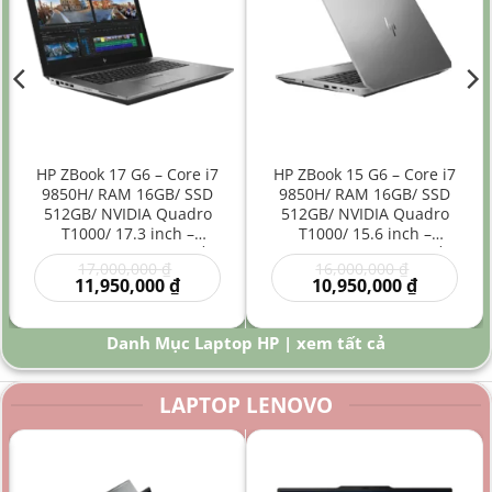
HP ZBook 17 G6 – Core i7
HP ZBook 15 G6 – Core i7
9850H/ RAM 16GB/ SSD
9850H/ RAM 16GB/ SSD
512GB/ NVIDIA Quadro
512GB/ NVIDIA Quadro
T1000/ 17.3 inch –
T1000/ 15.6 inch –
Laptop Workstation Đồ
Laptop Workstation Đồ
Giá
Giá
17,000,000
₫
16,000,000
₫
Họa Kỹ Thuật Màn Hình
Họa Kỹ Thuật Hiệu Năng
gốc
Giá
gốc
Giá
11,950,000
₫
10,950,000
₫
Lớn
Cao
là:
hiện
là:
hiện
00 ₫.
17,000,000 ₫.
tại
16,000,000
tại
là:
là:
Danh Mục Laptop HP | xem tất cả
0 ₫.
11,950,000 ₫.
10,950,000
LAPTOP LENOVO