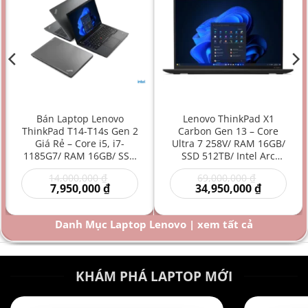
Bán Laptop Lenovo
Lenovo ThinkPad X1
ThinkPad T14-T14s Gen 2
Carbon Gen 13 – Core
Giá Rẻ – Core i5, i7-
Ultra 7 258V/ RAM 16GB/
1185G7/ RAM 16GB/ SSD
SSD 512TB/ Intel Arc
512GB/ Intel Iris Xe
Graphics 140V/ 14 inch –
Giá
Giá
14,000,000
₫
69,000,000
₫
Graphics/ 14 inch –
Laptop AI Doanh Nhân
Giá
gốc
gốc
Giá
7,950,000
₫
34,950,000
₫
Laptop doanh nhân/
Siêu Cao Cấp Mỏng Nhẹ
hiện
là:
là:
hiện
Laptop văn phòng/
Hiệu Năng Mạnh
00 ₫.
tại
14,000,000 ₫.
69,000,000
tại
là:
là:
Laptop bền bỉ/ Laptop
Danh Mục Laptop Lenovo | xem tất cả
000 ₫.
7,950,000 ₫.
34,950,000
hiệu năng mạnh giá rẻ
KHÁM PHÁ LAPTOP MỚI