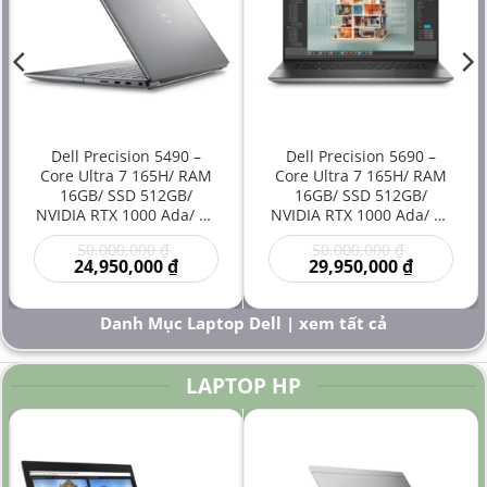
Dell Precision 5490 –
Dell Precision 5690 –
Core Ultra 7 165H/ RAM
Core Ultra 7 165H/ RAM
16GB/ SSD 512GB/
16GB/ SSD 512GB/
NVIDIA RTX 1000 Ada/ 14
NVIDIA RTX 1000 Ada/ 16
inch – Laptop
inch – Laptop
Giá
Giá
50,000,000
₫
50,000,000
₫
Workstation Đồ Họa Siêu
Workstation Cao Cấp Đồ
gốc
Giá
gốc
Giá
24,950,000
₫
29,950,000
₫
Gọn Hiệu Năng Cao Giá
Họa Kỹ Thuật Sáng Tạo
là:
hiện
là:
hiện
Rẻ
Hiệu Năng Mạnh
00 ₫.
50,000,000 ₫.
tại
50,000,000
tại
là:
là:
Danh Mục Laptop Dell | xem tất cả
000 ₫.
24,950,000 ₫.
29,950,000
LAPTOP HP