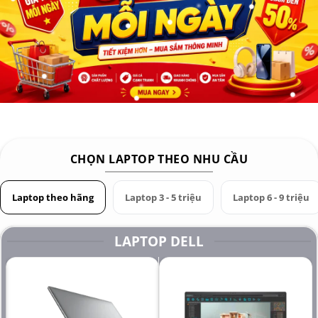
Card 2 đồ họa rời: intel hd graphics 4000
Bộ nhớ Ram Memory: 8GB
Ổ cứng Hard Drive: SSD 256GB
Pin Battery: Nguyên zin theo máy
Trọng lượng Weight: 3.15 kg
CHỌN LAPTOP THEO NHU CẦU
Laptop theo hãng
Laptop 3 - 5 triệu
Laptop 6 - 9 triệu
LAPTOP DELL