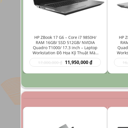
ore i7
HP ZBook 17 G6 – Core i7 9850H/
HP Z
512GB/
RAM 16GB/ SSD 512GB/ NVIDIA
RAM
4 inch –
Quadro T1000/ 17.3 inch – Laptop
Quadr
Nhẹ Đồ
Workstation Đồ Họa Kỹ Thuật Màn
Works
Hình Lớn
Giá
Giá
Giá
00
₫
11,950,000
₫
17,000,000
₫
16
hiện
gốc
hiện
tại
là:
tại
0 ₫.
là:
17,000,000 ₫.
là:
9,950,000 ₫.
11,950,000 ₫.