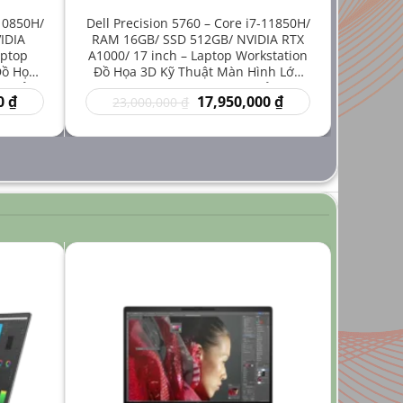
-10850H/
Dell Precision 5760 – Core i7-11850H/
IDIA
RAM 16GB/ SSD 512GB/ NVIDIA RTX
aptop
A1000/ 17 inch – Laptop Workstation
Đồ Họa
Đồ Họa 3D Kỹ Thuật Màn Hình Lớn
iá Rẻ
Hiệu Năng Mạnh Giá Rẻ
Giá
Giá
Giá
0
₫
17,950,000
₫
23,000,000
₫
hiện
gốc
hiện
tại
là:
tại
₫.
là:
23,000,000 ₫.
là:
14,950,000 ₫.
17,950,000 ₫.