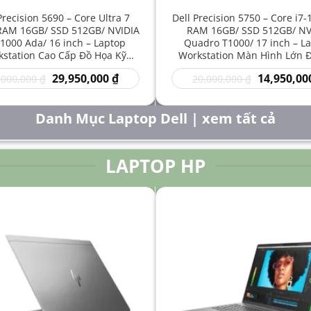
Precision 5690 – Core Ultra 7
Dell Precision 5750 – Core i7
RAM 16GB/ SSD 512GB/ NVIDIA
RAM 16GB/ SSD 512GB/ NV
1000 Ada/ 16 inch – Laptop
Quadro T1000/ 17 inch – L
station Cao Cấp Đồ Họa Kỹ
Workstation Màn Hình Lớn 
t Sáng Tạo Hiệu Năng Mạnh
Kỹ Thuật Chuyên Nghiệp G
Giá
Giá
Giá
29,950,000
₫
14,950,00
,000,000
₫
20,000,000
₫
gốc
hiện
gốc
là:
tại
là:
50,000,000 ₫.
là:
20,000,000 
Danh Mục Laptop Dell | xem tất cả
29,950,000 ₫.
LAPTOP HP