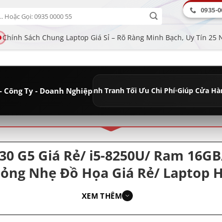
0935-0
Chính Sách Chung Laptop Giá Sỉ – Rõ Ràng Minh Bạch, Uy Tín 25
- Công Ty - Doanh Nghiệp
 Dài
•
Giá Sỉ Cạnh Tranh Tối Ưu Chi Phí
•
Giúp Cửa Hàng Tăng Lợi nh
ân loại
30 G5 Giá Rẻ/ i5-8250U/ Ram 16G
Mỏng Nhẹ Đồ Họa Giá Rẻ/ Laptop 
XEM THÊM