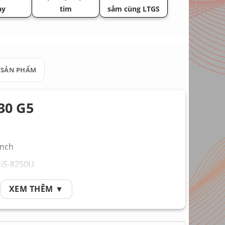
ày
tim
sắm cùng LTGS
 SẢN PHẨM
30 G5
inch
e i5-8250U
GHz đến 3.40 GHz
XEM THÊM ▼
ọa UHD Intel 620
8GB