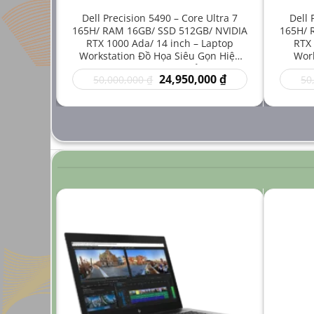
e i7-
Dell Precision 5490 – Core Ultra 7
Dell 
512GB/
165H/ RAM 16GB/ SSD 512GB/ NVIDIA
165H/ 
inch –
RTX 1000 Ada/ 14 inch – Laptop
RTX 
 Mới Cho
Workstation Đồ Họa Siêu Gọn Hiệu
Work
ng Cao
Năng Cao Giá Rẻ
Thuậ
Giá
Giá
Giá
00
₫
24,950,000
₫
50,000,000
₫
50
hiện
gốc
hiện
tại
là:
tại
 ₫.
là:
50,000,000 ₫.
là:
24,950,000 ₫.
24,950,000 ₫.