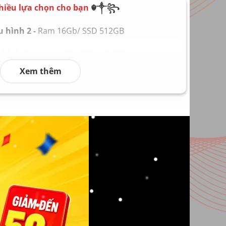
hiều lựa chọn cho bạn
☬༒꧂
D 256GB
n theo máy
 hình 2 -
Ram 16Gb/ SSD 512GB
 kg
hình 3 -
Ram 16Gb/ SSD 1.000GB
Xem thêm
hình 4 -
Ram 32Gb/ SSD 2.000GB
hình 5 -
Ram 64Gb/ SSD 4.000GB
 hình 6
Ram 128Gb/ SSD 8.000GB