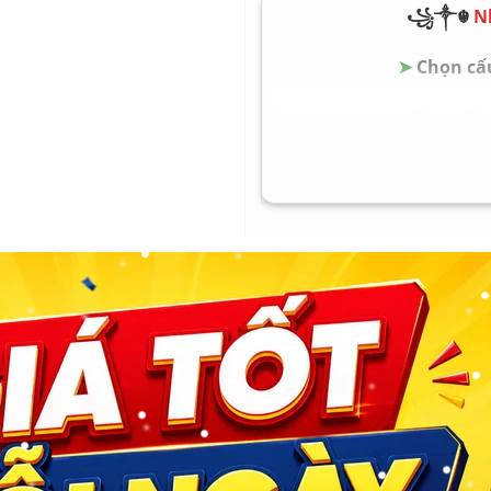
꧁༒☬
N
Ổ cứng Hard Drive: SS
Pin Battery: Nguyên zi
➤
Chọn cấu
Trọng lượng Weight: 1.2
➤
Chọn cấu 
➤
Chọn cấu 
➤
Chọn cấu 
➤
Chọn cấu