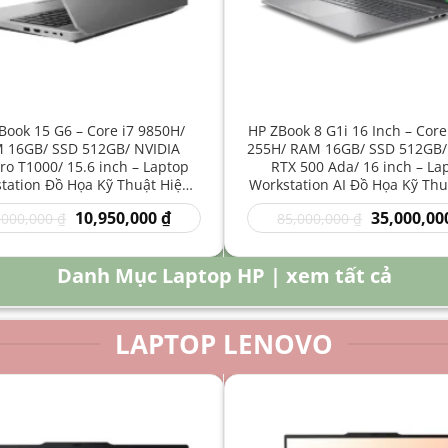
Book 15 G6 – Core i7 9850H/
HP ZBook 8 G1i 16 Inch – Core
 16GB/ SSD 512GB/ NVIDIA
255H/ RAM 16GB/ SSD 512GB/
o T1000/ 15.6 inch – Laptop
RTX 500 Ada/ 16 inch – La
tation Đồ Họa Kỹ Thuật Hiệu
Workstation AI Đồ Họa Kỹ Thu
Năng Cao
Năng Cao
Giá
Giá
Giá
10,950,000
₫
35,000,00
,000,000
₫
85,000,000
₫
gốc
hiện
gốc
là:
tại
là:
16,000,000 ₫.
là:
85,000,000 
Danh Mục Laptop HP | xem tất cả
10,950,000 ₫.
LAPTOP LENOVO