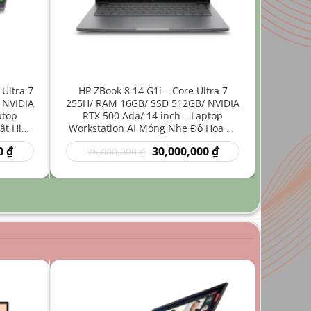
 Ultra 7
HP ZBook 8 14 G1i – Core Ultra 7
 NVIDIA
255H/ RAM 16GB/ SSD 512GB/ NVIDIA
ptop
RTX 500 Ada/ 14 inch – Laptop
ật Hiệu
Workstation AI Mỏng Nhẹ Đồ Họa Kỹ
Thuật
Giá
Giá
Giá
0
₫
30,000,000
₫
75,000,000
₫
hiện
gốc
hiện
tại
là:
tại
₫.
là:
75,000,000 ₫.
là:
35,000,000 ₫.
30,000,000 ₫.