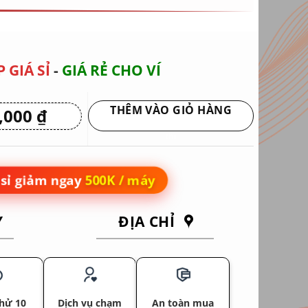
 GIÁ SỈ
-
GIÁ RẺ CHO VÍ
THÊM VÀO GIỎ HÀNG
0,000
₫
Giá
hiện
Giao hàng tận nơi hoặc nhận tại siêu
tại
thị
 ₫.
là:
5,950,000 ₫.
sỉ giảm ngay
500K / máy
Y
ĐỊA CHỈ
hử 10
Dịch vụ chạm
An toàn mua