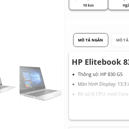
ng
10 km
MÔ TẢ NGẮN
MÔ TẢ
HP Elitebook 8
Thông số: HP 830 G5
Màn hình Display: 13.3 
Bộ xử lý CPU: intel Cor
Xung nhịp Turbo: 1.60 
Card đồ họa GPU: Đồ h
Bộ nhớ Ram Memory: 