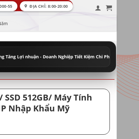
000-55
ĐỊA CHỈ: 8:00-20:00
 Năm
uận - Doanh Nghiệp Tiết Kiệm Chi Phí
•
Đầy Đủ Máy Học Tập - Văn 
B/ SSD 512GB/ Máy Tính
HP Nhập Khẩu Mỹ