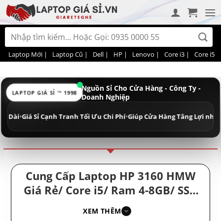
Bỏ
qua
nội
Tìm
dung
kiếm:
Laptop Mới |
Laptop Cũ |
Dell |
HP |
Lenovo |
Core i3 |
Core i5 |
Nguồn Sỉ Cho Cửa Hàng - Công Ty -
LAPTOP GIÁ SỈ ™ 1998
Doanh Nghiệp
Điều hướng
Phân loại
•
Giá Sỉ Cạnh Tranh Tối Ưu Chi Phí
•
Giúp Cửa Hàng Tăng Lợi nhuận - Do
Cung Cấp Laptop HP 3160 HMW
Giá Rẻ/ Core i5/ Ram 4-8GB/ SSD
128-256GB/ Laptop Chính Hãng/
XEM THÊM
Laptop HP Mỏng Gọn Giá Rẻ/ Máy