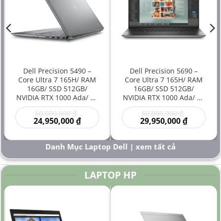
Dell Precision 5490 –
Dell Precision 5690 –
Core Ultra 7 165H/ RAM
Core Ultra 7 165H/ RAM
16GB/ SSD 512GB/
16GB/ SSD 512GB/
NVIDIA RTX 1000 Ada/ 14
NVIDIA RTX 1000 Ada/ 16
inch – Laptop
inch – Laptop
Giá
Giá
50,000,000
₫
50,000,000
₫
Workstation Đồ Họa Siêu
Workstation Cao Cấp Đồ
gốc
Giá
gốc
Giá
24,950,000
₫
29,950,000
₫
Gọn Hiệu Năng Cao Giá
Họa Kỹ Thuật Sáng Tạo
là:
hiện
là:
hiện
Rẻ
Hiệu Năng Mạnh
00 ₫.
50,000,000 ₫.
tại
50,000,000
tại
là:
là:
Danh Mục Laptop Dell | xem tất cả
000 ₫.
24,950,000 ₫.
29,950,000
LAPTOP HP