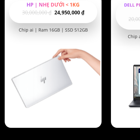
HP | NHẸ DƯỚI < 1KG
DELL P
Giá
Giá
30,000,000
₫
24,950,000
₫
20,0
gốc
hiện
là:
tại
Chip ai | Ram 16GB | SSD 512GB
30,000,000 ₫.
là:
Chip 
24,950,000 ₫.