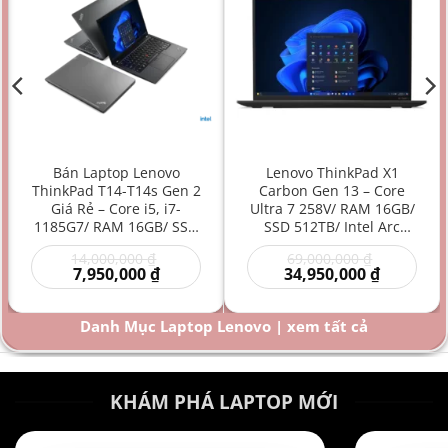
Bán Laptop Lenovo
Lenovo ThinkPad X1
ThinkPad T14-T14s Gen 2
Carbon Gen 13 – Core
Giá Rẻ – Core i5, i7-
Ultra 7 258V/ RAM 16GB/
1185G7/ RAM 16GB/ SSD
SSD 512TB/ Intel Arc
512GB/ Intel Iris Xe
Graphics 140V/ 14 inch –
Giá
Giá
14,000,000
₫
69,000,000
₫
Graphics/ 14 inch –
Laptop AI Doanh Nhân
Giá
gốc
gốc
Giá
7,950,000
₫
34,950,000
₫
Laptop doanh nhân/
Siêu Cao Cấp Mỏng Nhẹ
hiện
là:
là:
hiện
Laptop văn phòng/
Hiệu Năng Mạnh
00 ₫.
tại
14,000,000 ₫.
69,000,000
tại
là:
là:
Laptop bền bỉ/ Laptop
Danh Mục Laptop Lenovo | xem tất cả
000 ₫.
7,950,000 ₫.
34,950,000
hiệu năng mạnh giá rẻ
KHÁM PHÁ LAPTOP MỚI