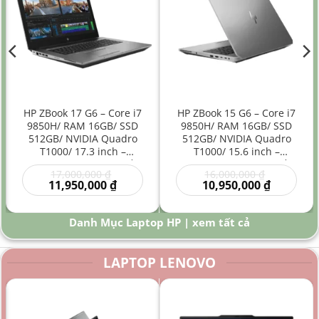
HP ZBook 17 G6 – Core i7
HP ZBook 15 G6 – Core i7
9850H/ RAM 16GB/ SSD
9850H/ RAM 16GB/ SSD
512GB/ NVIDIA Quadro
512GB/ NVIDIA Quadro
T1000/ 17.3 inch –
T1000/ 15.6 inch –
Laptop Workstation Đồ
Laptop Workstation Đồ
Giá
Giá
17,000,000
₫
16,000,000
₫
Họa Kỹ Thuật Màn Hình
Họa Kỹ Thuật Hiệu Năng
gốc
Giá
gốc
Giá
11,950,000
₫
10,950,000
₫
Lớn
Cao
là:
hiện
là:
hiện
00 ₫.
17,000,000 ₫.
tại
16,000,000
tại
là:
là:
Danh Mục Laptop HP | xem tất cả
0 ₫.
11,950,000 ₫.
10,950,000
LAPTOP LENOVO