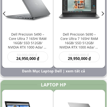
Dell Precision 5490 –
Dell Precision 5690 –
Core Ultra 7 165H/ RAM
Core Ultra 7 165H/ RAM
16GB/ SSD 512GB/
16GB/ SSD 512GB/
NVIDIA RTX 1000 Ada/ 14
NVIDIA RTX 1000 Ada/ 16
inch – Laptop
inch – Laptop
Giá
Giá
50,000,000
₫
50,000,000
₫
Workstation Đồ Họa Siêu
Workstation Cao Cấp Đồ
gốc
Giá
gốc
Giá
24,950,000
₫
29,950,000
₫
Gọn Hiệu Năng Cao Giá
Họa Kỹ Thuật Sáng Tạo
là:
hiện
là:
hiện
Rẻ
Hiệu Năng Mạnh
00 ₫.
50,000,000 ₫.
tại
50,000,000
tại
là:
là:
Danh Mục Laptop Dell | xem tất cả
000 ₫.
24,950,000 ₫.
29,950,000
LAPTOP HP