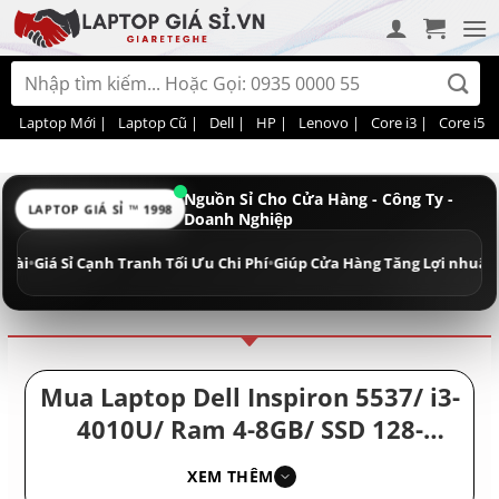
Bỏ
qua
nội
Tìm
dung
kiếm:
Laptop Mới |
Laptop Cũ |
Dell |
HP |
Lenovo |
Core i3 |
Core i5 |
Nguồn Sỉ Cho Cửa Hàng - Công Ty -
LAPTOP GIÁ SỈ ™ 1998
Doanh Nghiệp
Điều hướng
Phân loại
iá Sỉ Cạnh Tranh Tối Ưu Chi Phí
•
Giúp Cửa Hàng Tăng Lợi nhuận - Doan
Mua Laptop Dell Inspiron 5537/ i3-
4010U/ Ram 4-8GB/ SSD 128-
256GB/ Bán Laptop Cảm Ứng Giá
XEM THÊM
Rẻ/ Máy Vi Tính Laptop Mỹ