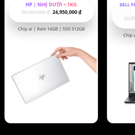
HP | NHẸ DƯỚI < 1KG
DELL P
Giá
Giá
30,000,000
₫
24,950,000
₫
20,0
gốc
hiện
là:
tại
Chip ai | Ram 16GB | SSD 512GB
30,000,000 ₫.
là:
Chip 
24,950,000 ₫.