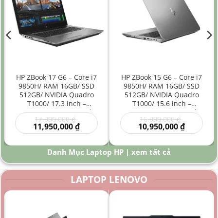
HP ZBook 17 G6 – Core i7
HP ZBook 15 G6 – Core i7
9850H/ RAM 16GB/ SSD
9850H/ RAM 16GB/ SSD
512GB/ NVIDIA Quadro
512GB/ NVIDIA Quadro
T1000/ 17.3 inch –
T1000/ 15.6 inch –
Laptop Workstation Đồ
Laptop Workstation Đồ
Giá
Giá
17,000,000
₫
16,000,000
₫
Họa Kỹ Thuật Màn Hình
Họa Kỹ Thuật Hiệu Năng
gốc
Giá
gốc
Giá
11,950,000
₫
10,950,000
₫
Lớn
Cao
là:
hiện
là:
hiện
00 ₫.
17,000,000 ₫.
tại
16,000,000
tại
là:
là:
Danh Mục Laptop HP | xem tất cả
0 ₫.
11,950,000 ₫.
10,950,000
LAPTOP LENOVO