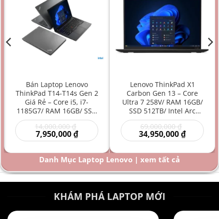
Bán Laptop Lenovo
Lenovo ThinkPad X1
ThinkPad T14-T14s Gen 2
Carbon Gen 13 – Core
Giá Rẻ – Core i5, i7-
Ultra 7 258V/ RAM 16GB/
1185G7/ RAM 16GB/ SSD
SSD 512TB/ Intel Arc
512GB/ Intel Iris Xe
Graphics 140V/ 14 inch –
Giá
Giá
14,000,000
₫
69,000,000
₫
Graphics/ 14 inch –
Laptop AI Doanh Nhân
Giá
gốc
gốc
Giá
7,950,000
₫
34,950,000
₫
Laptop doanh nhân/
Siêu Cao Cấp Mỏng Nhẹ
hiện
là:
là:
hiện
Laptop văn phòng/
Hiệu Năng Mạnh
00 ₫.
tại
14,000,000 ₫.
69,000,000
tại
là:
là:
Laptop bền bỉ/ Laptop
Danh Mục Laptop Lenovo | xem tất cả
000 ₫.
7,950,000 ₫.
34,950,000
hiệu năng mạnh giá rẻ
KHÁM PHÁ LAPTOP MỚI