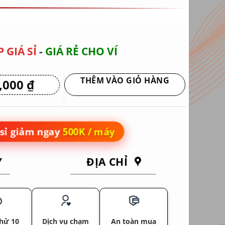
 GIÁ SỈ
-
GIÁ RẺ CHO VÍ
THÊM VÀO GIỎ HÀNG
0,000
₫
Giá
hiện
Giao hàng tận nơi hoặc nhận tại siêu
tại
thị
 ₫.
là:
3,450,000 ₫.
sỉ giảm ngay
500K / máy
Y
ĐỊA CHỈ
hử 10
Dịch vụ chạm
An toàn mua