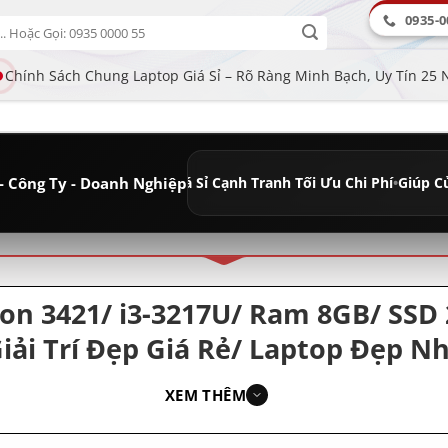
0935-0
Chính Sách Chung Laptop Giá Sỉ – Rõ Ràng Minh Bạch, Uy Tín 25
- Công Ty - Doanh Nghiệp
nh Lâu Dài
•
Giá Sỉ Cạnh Tranh Tối Ưu Chi Phí
•
Giúp Cửa Hàng Tăng 
ân loại
ron 3421/ i3-3217U/ Ram 8GB/ SSD
ải Trí Đẹp Giá Rẻ/ Laptop Đẹp 
XEM THÊM