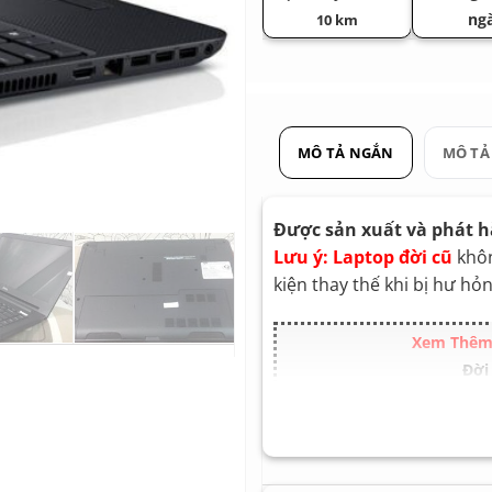
ng
10 km
MÔ TẢ NGẮN
MÔ TẢ
Được sản xuất và phát 
Lưu ý: Laptop đời cũ
khôn
kiện thay thế khi bị hư hỏ
Xem Thêm 
Đời
Cấu hình mạnh 