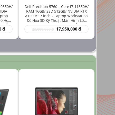
-10850H/
Dell Precision 5760 – Core i7-11850H/
IDIA
RAM 16GB/ SSD 512GB/ NVIDIA RTX
aptop
A1000/ 17 inch – Laptop Workstation
Đồ Họa
Đồ Họa 3D Kỹ Thuật Màn Hình Lớn
iá Rẻ
Hiệu Năng Mạnh Giá Rẻ
Giá
Giá
Giá
0
₫
17,950,000
₫
23,000,000
₫
hiện
gốc
hiện
tại
là:
tại
₫.
là:
23,000,000 ₫.
là:
14,950,000 ₫.
17,950,000 ₫.