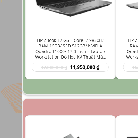
ore i7
HP ZBook 17 G6 – Core i7 9850H/
HP Z
512GB/
RAM 16GB/ SSD 512GB/ NVIDIA
RAM
4 inch –
Quadro T1000/ 17.3 inch – Laptop
Quadr
Nhẹ Đồ
Workstation Đồ Họa Kỹ Thuật Màn
Works
Hình Lớn
Giá
Giá
Giá
00
₫
11,950,000
₫
17,000,000
₫
16
hiện
gốc
hiện
tại
là:
tại
0 ₫.
là:
17,000,000 ₫.
là:
9,950,000 ₫.
11,950,000 ₫.