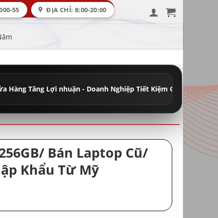
000-55
ĐỊA CHỈ: 8:00-20:00
 Năm
Lợi nhuận - Doanh Nghiệp Tiết Kiệm Chi Phí
•
Đầy Đủ Máy Học Tập 
 256GB/ Bán Laptop Cũ/
Nhập Khẩu Từ Mỹ