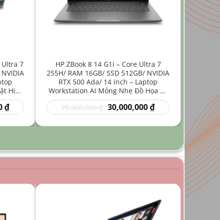
 Ultra 7
HP ZBook 8 14 G1i – Core Ultra 7
 NVIDIA
255H/ RAM 16GB/ SSD 512GB/ NVIDIA
ptop
RTX 500 Ada/ 14 inch – Laptop
ật Hiệu
Workstation AI Mỏng Nhẹ Đồ Họa Kỹ
Thuật
Giá
Giá
Giá
0
₫
30,000,000
₫
75,000,000
₫
hiện
gốc
hiện
tại
là:
tại
₫.
là:
75,000,000 ₫.
là:
35,000,000 ₫.
30,000,000 ₫.