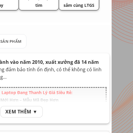
ày
tim
sắm cùng LTGS
 SẢN PHẨM
hành vào năm 2010, xuất xưởng đã 14 năm
g đảm bảo tính ổn định, có thể không có linh
ng…
Laptop Đang Thanh Lý Giá Siêu Rẻ:
 Mới Hơn – Mẫu Mã Đẹp Hơn
XEM THÊM ▼
hơn, tốc độ nhanh hơn máy này tại đây
!