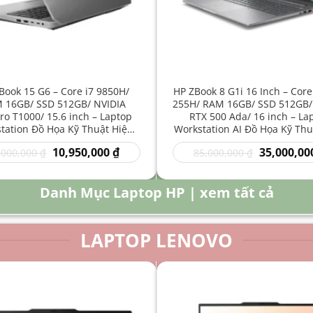
Book 15 G6 – Core i7 9850H/
HP ZBook 8 G1i 16 Inch – Core
 16GB/ SSD 512GB/ NVIDIA
255H/ RAM 16GB/ SSD 512GB/
o T1000/ 15.6 inch – Laptop
RTX 500 Ada/ 16 inch – La
tation Đồ Họa Kỹ Thuật Hiệu
Workstation AI Đồ Họa Kỹ Thu
Năng Cao
Năng Cao
Giá
Giá
Giá
10,950,000
₫
35,000,00
,000,000
₫
85,000,000
₫
gốc
hiện
gốc
là:
tại
là:
16,000,000 ₫.
là:
85,000,000 
Danh Mục Laptop HP | xem tất cả
10,950,000 ₫.
LAPTOP LENOVO