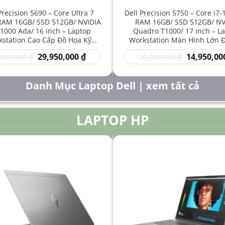
Precision 5690 – Core Ultra 7
Dell Precision 5750 – Core i7
RAM 16GB/ SSD 512GB/ NVIDIA
RAM 16GB/ SSD 512GB/ NV
1000 Ada/ 16 inch – Laptop
Quadro T1000/ 17 inch – L
station Cao Cấp Đồ Họa Kỹ
Workstation Màn Hình Lớn 
t Sáng Tạo Hiệu Năng Mạnh
Kỹ Thuật Chuyên Nghiệp G
Giá
Giá
Giá
29,950,000
₫
14,950,00
,000,000
₫
20,000,000
₫
gốc
hiện
gốc
là:
tại
là:
50,000,000 ₫.
là:
20,000,000 
Danh Mục Laptop Dell | xem tất cả
29,950,000 ₫.
LAPTOP HP