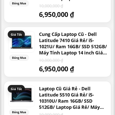
Lý/ Laptop Văn Phòng Cao
10,000,000
₫
Cấp/ Laptop Qua Sử Dụng
6,950,000
₫
Giá
Giá
Cung Cấp Laptop Cũ - Dell
gốc
hiện
là:
tại
Latitude 7410 Giá Rẻ/ i5-
10,000,000 ₫.
là:
1021U/ Ram 16GB/ SSD 512GB/
6,950,000 ₫.
Máy Tính Laptop 14 inch Giá
Rẻ/ Laptop Mỹ Xách Tay
10,000,000
₫
6,950,000
₫
Giá
Giá
Laptop Cũ Giá Rẻ - Dell
gốc
hiện
là:
tại
Latitude 5510 Giá Rẻ/ i5-
10,000,000 ₫.
là:
10310U/ Ram 16GB/ SSD
6,950,000 ₫.
512GB/ Laptop Giá Rẻ/ Máy
Tính Đời Mới/ Laptop Nhập
10,000,000
₫