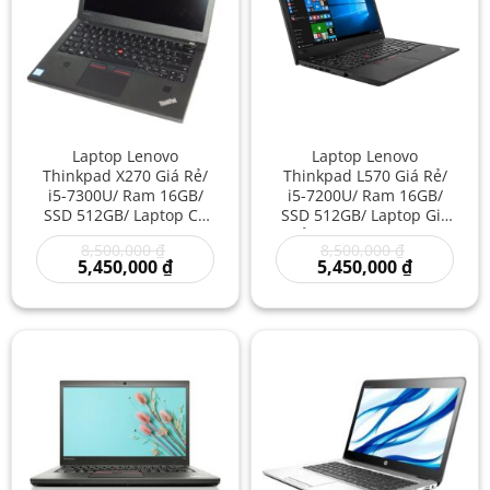
Laptop Lenovo
Laptop Lenovo
Thinkpad X270 Giá Rẻ/
Thinkpad L570 Giá Rẻ/
i5-7300U/ Ram 16GB/
i5-7200U/ Ram 16GB/
SSD 512GB/ Laptop Cũ
SSD 512GB/ Laptop Giá
Xách Tay Lenovo/ Máy
Rẻ/ Laptop Nhật Cao
Giá
Giá
8,500,000
₫
8,500,000
₫
Tính Nhật Mỹ Giá Rẻ/
Cấp/ Máy Tính Văn
gốc
Giá
gốc
Giá
5,450,000
₫
5,450,000
₫
Lenovo Nhỏ Gọn
Phòng Lenovo Xách Tay
là:
hiện
là:
hiện
8,500,000 ₫.
tại
8,500,000 ₫
tại
là:
là:
5,450,000 ₫.
5,450,000 