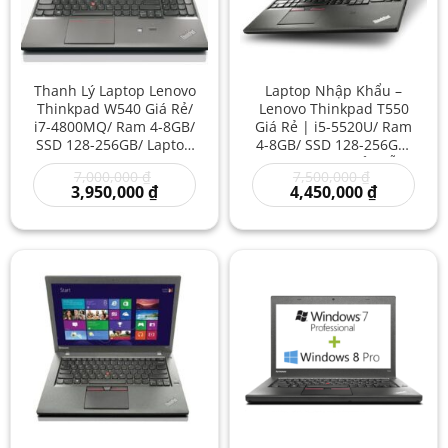
Thanh Lý Laptop Lenovo
Laptop Nhập Khẩu –
Thinkpad W540 Giá Rẻ/
Lenovo Thinkpad T550
i7-4800MQ/ Ram 4-8GB/
Giá Rẻ | i5-5520U/ Ram
SSD 128-256GB/ Laptop
4-8GB/ SSD 128-256GB/
văn phòng/ Máy Tính
Lenovo i5 Giá Sỉ/ Mẫu
Giá
Giá
7,000,000
₫
7,500,000
₫
Chơi Game Giá Rẻ/
Máy Tính Xách Tay Rẻ
gốc
Giá
gốc
Giá
3,950,000
₫
4,450,000
₫
Laptop 8 CPU
là:
hiện
là:
hiện
7,000,000 ₫.
tại
7,500,000 ₫
tại
là:
là:
3,950,000 ₫.
4,450,000 