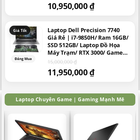
10,950,000
₫
Giá
Giá
Laptop Dell Precision 7740
gốc
hiện
là:
tại
Giá Rẻ | i7-9850H/ Ram 16GB/
15,000,000 ₫.
là:
SSD 512GB/ Laptop Đồ Họa
11,950,000 ₫.
Máy Trạm/ RTX 3000/ Game
Gaming
15,000,000
₫
11,950,000
₫
Laptop Chuyên Game | Gaming Mạnh Mẽ