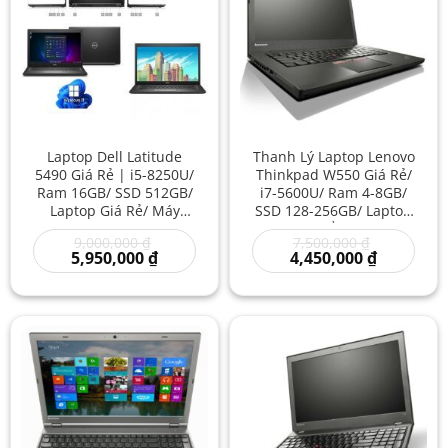
Laptop Dell Latitude
Thanh Lý Laptop Lenovo
5490 Giá Rẻ | i5-8250U/
Thinkpad W550 Giá Rẻ/
Ram 16GB/ SSD 512GB/
i7-5600U/ Ram 4-8GB/
Laptop Giá Rẻ/ Máy
SSD 128-256GB/ Laptop
Tính Văn Phòng/ Mua
Nhập Khẩu/ Laptop
Giá
Giá
9,000,000
₫
7,500,000
₫
Laptop Xách Tay Giá Rẻ
Core i7 Giá Rẻ/ Lenovo
gốc
Giá
gốc
Giá
5,950,000
₫
4,450,000
₫
Like New
Chơi Game Cũ
là:
hiện
là:
hiện
9,000,000 ₫.
tại
7,500,000 ₫
tại
là:
là:
5,950,000 ₫.
4,450,000 