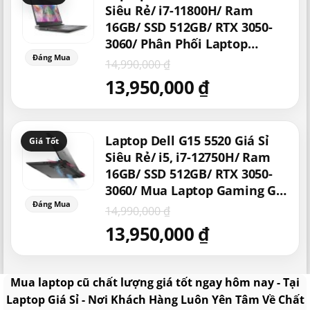
là:
tại
Siêu Rẻ/ i7-11800H/ Ram
14,990,000 ₫.
là:
16GB/ SSD 512GB/ RTX 3050-
13,950,000 ₫.
3060/ Phân Phối Laptop
Gaming Giá Sỉ Rẻ/ Laptop
14,990,000
₫
Chơi Game
13,950,000
₫
Giá
Giá
Laptop Dell G15 5520 Giá Sỉ
gốc
hiện
là:
tại
Siêu Rẻ/ i5, i7-12750H/ Ram
14,990,000 ₫.
là:
16GB/ SSD 512GB/ RTX 3050-
13,950,000 ₫.
3060/ Mua Laptop Gaming Giá
Rẻ
14,990,000
₫
13,950,000
₫
Mua laptop cũ chất lượng giá tốt ngay hôm nay - Tại
Laptop Giá Sỉ - Nơi Khách Hàng Luôn Yên Tâm Về Chất