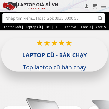
Bỏ
qua
nội
Tìm
dung
kiếm:
Laptop Mới |
Laptop Cũ |
Dell |
HP |
Lenovo |
Core i3 |
Core i5 |
LAPTOP CŨ
- BÁN CHẠY
Top laptop cũ bán chạy