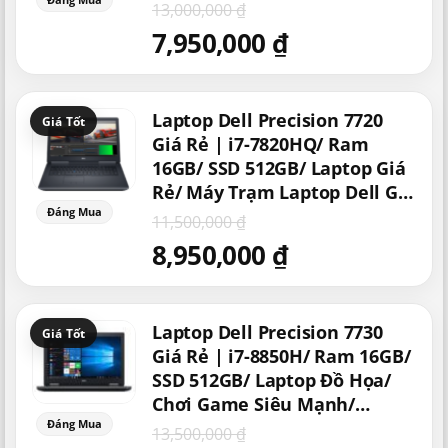
Laptop Chip HQ Mạnh
13,000,000
₫
7,950,000
₫
Giá
Giá
Laptop Dell Precision 7720
gốc
hiện
là:
tại
Giá Rẻ | i7-7820HQ/ Ram
11,500,000 ₫.
là:
16GB/ SSD 512GB/ Laptop Giá
8,950,000 ₫.
Rẻ/ Máy Trạm Laptop Dell Giá
Rẻ/ Laptop Uy Tín
11,500,000
₫
8,950,000
₫
Giá
Giá
Laptop Dell Precision 7730
gốc
hiện
là:
tại
Giá Rẻ | i7-8850H/ Ram 16GB/
13,500,000 ₫.
là:
SSD 512GB/ Laptop Đồ Họa/
10,950,000 ₫.
Chơi Game Siêu Mạnh/
Precision Cũ Giá Rẻ
13,500,000
₫