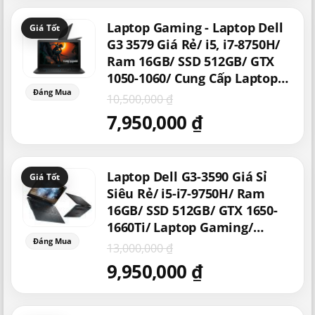
Giá
Giá
Laptop Gaming - Laptop Dell
gốc
hiện
là:
tại
G3 3579 Giá Rẻ/ i5, i7-8750H/
10,500,000 ₫.
là:
Ram 16GB/ SSD 512GB/ GTX
7,950,000 ₫.
1050-1060/ Cung Cấp Laptop
Gaming Dell Giá Rẻ
10,500,000
₫
7,950,000
₫
Giá
Giá
Laptop Dell G3-3590 Giá Sỉ
gốc
hiện
là:
tại
Siêu Rẻ/ i5-i7-9750H/ Ram
13,000,000 ₫.
là:
16GB/ SSD 512GB/ GTX 1650-
9,950,000 ₫.
1660Ti/ Laptop Gaming/
Laptop Chơi Game Giá Rẻ
13,000,000
₫
9,950,000
₫
Giá
Giá