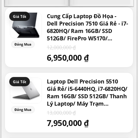
Laptop Đồ Họa Giá Rẻ/
Rẻ/ Máy Tính Thiết Kế
000 ₫.
tại
12,000,000 ₫.
tại
13,000,000
là:
là:
Cấu Hình Mạnh/ Chơi
Đồ Họa Giá Rẻ/ Laptop
Giá
Giá
,000 ₫.
6,950,000 ₫.
7,950,000 ₫
Game
Cũ Xách Tay Mỹ
Cung Cấp Laptop Đồ Họa -
gốc
hiện
là:
tại
Dell Precision 7510 Giá Rẻ - i7-
12,000,000 ₫.
là:
6820HQ/ Ram 16GB/ SSD
6,950,000 ₫.
512GB/ FirePro W5170/
NVIDIA Quadro M1000M/
12,000,000
₫
M2000M - Laptop Đồ Họa Giá
6,950,000
₫
Rẻ/ Cấu Hình Mạnh/ Chơi
Game
Giá
Giá
Laptop Dell Precision 5510
gốc
hiện
là:
tại
Giá Rẻ/ i5-6440HQ, i7-6820HQ/
13,000,000 ₫.
là:
Ram 16GB/ SSD 512GB/ Thanh
7,950,000 ₫.
Lý Laptop/ Máy Trạm
Workstation Nhẹ/ Laptop Đồ
13,000,000
₫
Họa Giá Rẻ
7,950,000
₫