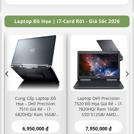
Laptop Đồ Họa | i7-Card Rời - Giá Sốc 2026
Cung Cấp Laptop Đồ
Laptop Dell Precision
Họa – Dell Precision
7520 Đồ Họa Giá Rẻ – i7-
7510 Giá Rẻ – i7-
7820HQ/ Ram 16GB/
6820HQ/ Ram 16GB/
SSD 512GB/ AMD
SSD 512GB/ FirePro
FirePro W5170M, NVIDIA
Giá
Giá
12,000,000
₫
13,000,000
₫
W5170/ NVIDIA Quadro
Quadro M1200M,
Giá
gốc
Giá
gốc
6,950,000
₫
7,950,000
₫
M1000M/ M2000M –
M2200M – Laptop Giá
hiện
là:
hiện
là: