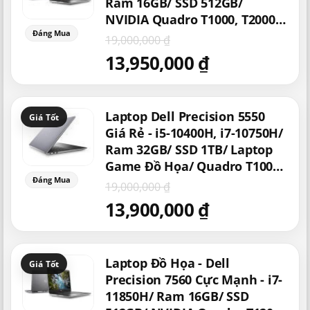
19,000,000 ₫.
là:
Ram 16GB/ SSD 512GB/
13,950,000 ₫.
NVIDIA Quadro T1000, T2000,
RTX 3000, RTX 5000/ Máy Tính
19,000,000
₫
Cũ/ Quadro T1000/
13,950,000
₫
Workstation Máy Trạm/
Chuyên Gia Đồ Họa/ Thiết Kế
Phim Ảnh
Giá
Giá
Laptop Dell Precision 5550
gốc
hiện
là:
tại
Giá Rẻ - i5-10400H, i7-10750H/
19,000,000 ₫.
là:
Ram 32GB/ SSD 1TB/ Laptop
13,900,000 ₫.
Game Đồ Họa/ Quadro T1000/
T2000/ Mỏng Nhẹ/ Vỏ Nhôm
19,000,000
₫
13,900,000
₫
Giá
Giá
Laptop Đồ Họa - Dell
gốc
hiện
là:
tại
Precision 7560 Cực Mạnh - i7-
22,000,000 ₫.
là:
11850H/ Ram 16GB/ SSD
16,950,000 ₫.