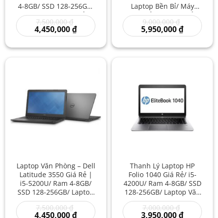
4-8GB/ SSD 128-256GB/
Laptop Bền Bỉ/ Máy
Mua Laptop Giá Rẻ/
Tính Bảo Mật Giá Rẻ/
Giá
Giá
7,500,000
₫
9,000,000
₫
Laptop Touch screen
Laptop Mới Cũ Tphcm
gốc
Giá
gốc
Giá
4,450,000
₫
5,950,000
₫
Máy Tính Cảm Ứng Cũ
Like New
là:
hiện
là:
hiện
7,500,000 ₫.
tại
9,000,000 ₫
tại
là:
là:
4,450,000 ₫.
5,950,000 
Laptop Văn Phòng – Dell
Thanh Lý Laptop HP
Latitude 3550 Giá Rẻ |
Folio 1040 Giá Rẻ/ i5-
i5-5200U/ Ram 4-8GB/
4200U/ Ram 4-8GB/ SSD
SSD 128-256GB/ Laptop
128-256GB/ Laptop Văn
Nhanh Mượt Mà/
Phòng/ Doanh Nhân
Giá
Giá
7,500,000
₫
7,000,000
₫
Laptop 2hand Giá Rẻ
Mỏng Giá Rẻ/ Laptop 15
gốc
Giá
gốc
Giá
4,450,000
₫
3,950,000
₫