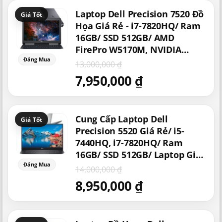
Giá
Giá
Laptop Dell Precision 7520 Đồ
gốc
hiện
là:
tại
Họa Giá Rẻ - i7-7820HQ/ Ram
13,000,000 ₫.
là:
16GB/ SSD 512GB/ AMD
7,950,000 ₫.
FirePro W5170M, NVIDIA
Quadro M1200M, M2200M -
13,000,000
₫
Laptop Giá Rẻ/ Máy Tính
7,950,000
₫
Thiết Kế Đồ Họa Giá Rẻ/
Laptop Cũ Xách Tay Mỹ
Giá
Giá
Cung Cấp Laptop Dell
gốc
hiện
là:
tại
Precision 5520 Giá Rẻ/ i5-
14,000,000 ₫.
là:
7440HQ, i7-7820HQ/ Ram
8,950,000 ₫.
16GB/ SSD 512GB/ Laptop Giá
Rẻ/ Máy Trạm Workstation
14,000,000
₫
Đồ Họa Giá Rẻ/ Laptop Mỏng
8,950,000
₫
Xách Tay Mỹ
Giá
Giá