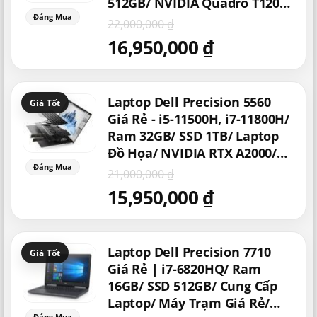
512GB/ NVIDIA Quadro T1200,
RTX 3080, RTX A3000, RTX
22,000,000
₫
A5000/ Mua Laptop Giá Rẻ
16,950,000
₫
Tphcm/ Laptop Thiết Kế Điện
Ảnh/ Đồ Họa/ Chiến Game
Giá
Giá
Laptop Dell Precision 5560
gốc
hiện
là:
tại
Giá Rẻ - i5-11500H, i7-11800H/
21,000,000 ₫.
là:
Ram 32GB/ SSD 1TB/ Laptop
15,950,000 ₫.
Đồ Họa/ NVIDIA RTX A2000/
Máy Tính Trạm Cực Mạnh/
21,000,000
₫
Chơi Game Tốt
15,950,000
₫
Giá
Giá
Laptop Dell Precision 7710
gốc
hiện
là:
tại
Giá Rẻ | i7-6820HQ/ Ram
13,000,000 ₫.
là:
16GB/ SSD 512GB/ Cung Cấp
7,950,000 ₫.
Laptop/ Máy Trạm Giá Rẻ/