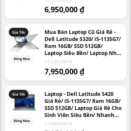
Khẩu
6,950,000
₫
Giá
Giá
Mua Bán Laptop Cũ Giá Rẻ -
gốc
hiện
là:
tại
Dell Latitude 5320/ i5-1135G7/
11,000,000 ₫.
là:
Ram 16GB/ SSD 512GB/
7,950,000 ₫.
Laptop Siêu Bền/ Laptop Nhỏ
Gọn Nhẹ Giá Rẻ/ Doanh
11,000,000
₫
Nhân/ Sang Đẹp
7,950,000
₫
Giá
Giá
Laptop - Dell Latitude 5420
gốc
hiện
là:
tại
Giá Rẻ/ i5-1135G7/ Ram 16GB/
11,000,000 ₫.
là:
SSD 512GB/ Laptop Giá Rẻ Cho
7,950,000 ₫.
Sinh Viên Siêu Bền/ Nhanh
Mượt/ Laptop Cao Cấp
11,000,000
₫