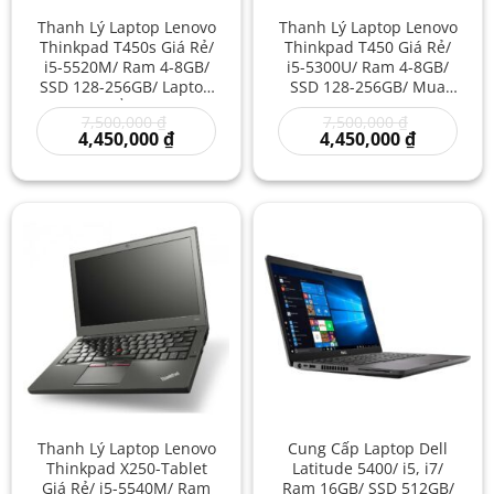
Thanh Lý Laptop Lenovo
Thanh Lý Laptop Lenovo
Thinkpad T450s Giá Rẻ/
Thinkpad T450 Giá Rẻ/
i5-5520M/ Ram 4-8GB/
i5-5300U/ Ram 4-8GB/
SSD 128-256GB/ Laptop
SSD 128-256GB/ Mua
Nhập Khẩu/ Giá Máy
Laptop Mỹ Nhật Cũ/
Giá
Giá
7,500,000
₫
7,500,000
₫
Tính Xách Tay Hiện Nay/
Máy Tính ThinkPad Giá
gốc
Giá
gốc
Giá
4,450,000
₫
4,450,000
₫
Laptop i5 Giá Rẻ
Rẻ Cho Văn Phòng
là:
hiện
là:
hiện
7,500,000 ₫.
tại
7,500,000 ₫
tại
là:
là:
4,450,000 ₫.
4,450,000 
Thanh Lý Laptop Lenovo
Cung Cấp Laptop Dell
Thinkpad X250-Tablet
Latitude 5400/ i5, i7/
Giá Rẻ/ i5-5540M/ Ram
Ram 16GB/ SSD 512GB/