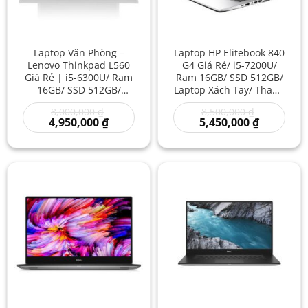
Laptop Văn Phòng –
Laptop HP Elitebook 840
Lenovo Thinkpad L560
G4 Giá Rẻ/ i5-7200U/
Giá Rẻ | i5-6300U/ Ram
Ram 16GB/ SSD 512GB/
16GB/ SSD 512GB/
Laptop Xách Tay/ Thanh
Thanh Lý Laptop/
Lý Giá Rẻ Laptop Dell Cũ
Giá
Giá
8,000,000
₫
8,500,000
₫
Doanh Nghiệp Giá Rẻ/
gốc
Giá
gốc
Giá
4,950,000
₫
5,450,000
₫
Laptop Nhật Core i5
là:
hiện
là:
hiện
8,000,000 ₫.
tại
8,500,000 ₫
tại
là:
là:
4,950,000 ₫.
5,450,000 