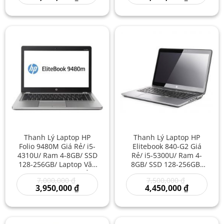
inch Nhập Khẩu
là:
hiện
là:
hiện
7,500,000 ₫.
tại
7,000,000 ₫
tại
là:
là:
4,450,000 ₫.
3,950,000 
Thanh Lý Laptop HP
Thanh Lý Laptop HP
Folio 9480M Giá Rẻ/ i5-
Elitebook 840-G2 Giá
4310U/ Ram 4-8GB/ SSD
Rẻ/ i5-5300U/ Ram 4-
128-256GB/ Laptop Văn
8GB/ SSD 128-256GB/
Phòng/ Laptop HP Mỏng
Mua Laptop HP/ Laptop
Giá
Giá
7,000,000
₫
7,500,000
₫
Thời Trang Giá Rẻ/
HP 14 inch Nhỏ Gọn/
gốc
Giá
gốc
Giá
3,950,000
₫
4,450,000
₫
Laptop Xách Tay Đáng
Laptop Tốt Giá Rẻ
là:
hiện
là:
hiện
Mua
7,000,000 ₫.
tại
7,500,000 ₫
tại
là:
là:
3,950,000 ₫.
4,450,000 