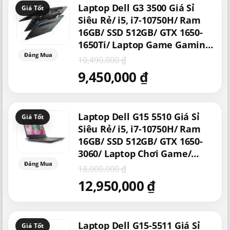
Laptop Dell G3 3500 Giá Sỉ
gốc
hiện
là:
tại
Siêu Rẻ/ i5, i7-10750H/ Ram
10,490,000 ₫.
là:
16GB/ SSD 512GB/ GTX 1650-
9,450,000 ₫.
1650Ti/ Laptop Game Gaming
Giá Rẻ
10,490,000
₫
9,450,000
₫
Giá
Giá
Laptop Dell G15 5510 Giá Sỉ
gốc
hiện
là:
tại
Siêu Rẻ/ i5, i7-10750H/ Ram
18,000,000 ₫.
là:
16GB/ SSD 512GB/ GTX 1650-
12,950,000 ₫.
3060/ Laptop Chơi Game/
Laptop Cực Mạnh Giá Rẻ
18,000,000
₫
12,950,000
₫
Giá
Giá
Laptop Dell G15-5511 Giá Sỉ
gốc
hiện