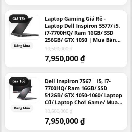
Giá
Giá
Laptop Gaming Giá Rẻ -
gốc
hiện
là:
tại
Laptop Dell Inspiron 5577/ i5,
10,500,000 ₫.
là:
i7-7700HQ/ Ram 16GB/ SSD
7,950,000 ₫.
256GB/ GTX 1050 | Mua Bán
Laptop Chơi Game - Laptop
10,500,000
₫
Game Giá Rẻ
7,950,000
₫
Giá
Giá
Dell Inspiron 7567 | i5, i7-
gốc
hiện
là:
tại
7700HQ/ Ram 16GB/ SSD
10,500,000 ₫.
là:
512GB/ GTX 1050-1060/ Laptop
7,950,000 ₫.
Cũ/ Laptop Chơi Game/ Mua
Laptop Gaming Giá Rẻ
10,500,000
₫
7,950,000
₫