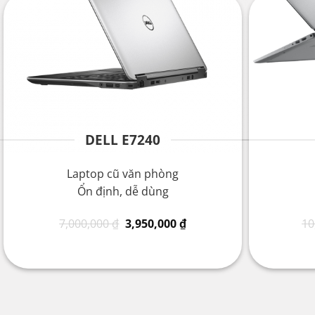
DELL E7240
Laptop cũ văn phòng
Ổn định, dễ dùng
Giá
Giá
7,000,000
₫
3,950,000
₫
10
gốc
hiện
là:
tại
7,000,000 ₫.
là:
3,950,000 ₫.