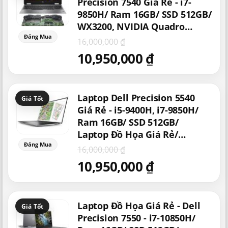
là:
tại
Precision 7540 Giá Rẻ - i7-
16,000,000 ₫.
là:
9850H/ Ram 16GB/ SSD 512GB/
10,950,000 ₫.
WX3200, NVIDIA Quadro
T1000, T2000, RTX 3000 |
16,000,000
₫
Laptop Chuyên Game Đồ
10,950,000
₫
Họa/ Chơi Game/ Làm Thiết
Kế Đồ Họa
Giá
Giá
Laptop Dell Precision 5540
gốc
hiện
là:
tại
Giá Rẻ - i5-9400H, i7-9850H/
16,000,000 ₫.
là:
Ram 16GB/ SSD 512GB/
10,950,000 ₫.
Laptop Đồ Họa Giá Rẻ/
Quadro T1000/ Chơi Game Giá
16,000,000
₫
Tốt
10,950,000
₫
Giá
Giá
Laptop Đồ Họa Giá Rẻ - Dell
gốc
hiện
là:
tại
Precision 7550 - i7-10850H/