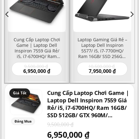
Cung Cấp Laptop Chơi
Laptop Gaming Giá Rẻ –
Game | Laptop Dell
Laptop Dell Inspiron
Inspiron 7559 Giá Rẻ/
5577/ i5, i7-7700HQ/
i5, i7-6700HQ/ Ram
Ram 16GB/ SSD 256GB/
16GB/ SSD 512GB/ GTX
GTX 1050 | Mua Bán
Giá
Giá
9,500,000
₫
10,500,000
₫
960M/ Gaming Chơi
Laptop Chơi Game –
gốc
Giá
Giá
gốc
6,950,000
₫
7,950,000
₫
Game/ Máy Tính Xách
Laptop Game Giá Rẻ
là:
hiện
hiện
là:
Tay Laptop Gaming
000 ₫.
9,500,000 ₫.
tại
tại
10,500,000
là:
là:
Giá
Giá
,000 ₫.
6,950,000 ₫.
7,950,000 ₫
Cung Cấp Laptop Chơi Game |
gốc
hiện
là:
tại
Laptop Dell Inspiron 7559 Giá
9,500,000 ₫.
là:
Rẻ/ i5, i7-6700HQ/ Ram 16GB/
6,950,000 ₫.
SSD 512GB/ GTX 960M/
Gaming Chơi Game/ Máy Tính
9,500,000
₫
Xách Tay Laptop Gaming
6,950,000
₫