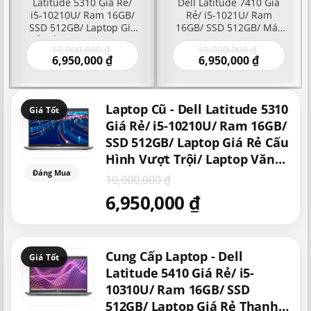
Latitude 5310 Giá Rẻ/
Dell Latitude 7410 Giá
i5-10210U/ Ram 16GB/
Rẻ/ i5-1021U/ Ram
SSD 512GB/ Laptop Giá
16GB/ SSD 512GB/ Máy
Rẻ Cấu Hình Vượt Trội/
Tính Laptop 14 inch Giá
Giá
Giá
10,000,000
₫
10,000,000
₫
Laptop Văn Phòng/ Học
Rẻ/ Laptop Mỹ Xách Tay
Giá
gốc
Giá
gốc
6,950,000
₫
6,950,000
₫
Tập/ Đồ Họa
hiện
là:
hiện
là:
000 ₫.
tại
10,000,000 ₫.
tại
10,000,000
là:
là:
Giá
Giá
00 ₫.
6,950,000 ₫.
6,950,000 ₫
Laptop Cũ - Dell Latitude 5310
gốc
hiện
là:
tại
Giá Rẻ/ i5-10210U/ Ram 16GB/
10,000,000 ₫.
là:
SSD 512GB/ Laptop Giá Rẻ Cấu
6,950,000 ₫.
Hình Vượt Trội/ Laptop Văn
Phòng/ Học Tập/ Đồ Họa
10,000,000
₫
6,950,000
₫
Giá
Giá
Cung Cấp Laptop - Dell
gốc
hiện
là:
tại
Latitude 5410 Giá Rẻ/ i5-
10,000,000 ₫.
là:
10310U/ Ram 16GB/ SSD
6,950,000 ₫.
512GB/ Laptop Giá Rẻ Thanh