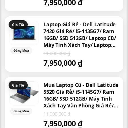
7,950,000
₫
Giá
Giá
Laptop Giá Rẻ - Dell Latitude
gốc
hiện
là:
tại
7420 Giá Rẻ/ i5-1135G7/ Ram
11,000,000 ₫.
là:
16GB/ SSD 512GB/ Laptop Cũ/
7,950,000 ₫.
Máy Tính Xách Tay/ Laptop
Hiệu Suất Mạnh Giá Rẻ/
11,000,000
₫
Doanh Nhân
7,950,000
₫
Giá
Giá
Mua Laptop Cũ - Dell Latitude
gốc
hiện
là:
tại
5520 Giá Rẻ/ i5-1145G7/ Ram
11,000,000 ₫.
là:
16GB/ SSD 512GB/ Máy Tính
7,950,000 ₫.
Xách Tay Văn Phòng Giá Rẻ/
Laptop Dell Thế Hệ 11/
11,000,000
₫
Laptop Dell Cũ Xách Tay
7,950,000
₫