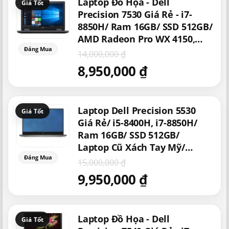
Laptop Đồ Họa - Dell
gốc
hiện
là:
tại
Precision 7530 Giá Rẻ - i7-
14,000,000 ₫.
là:
8850H/ Ram 16GB/ SSD 512GB/
8,950,000 ₫.
AMD Radeon Pro WX 4150,
NVIDIA Quadro P1000 / P2000
14,000,000
₫
/ P3000 - Laptop Chơi Game
8,950,000
₫
Đồ Họa Giá Rẻ/ Laptop
Gaming i7/ Dell Precision i7
Cũ
Giá
Giá
Laptop Dell Precision 5530
gốc
hiện
là:
tại
Giá Rẻ/ i5-8400H, i7-8850H/
15,000,000 ₫.
là:
Ram 16GB/ SSD 512GB/
9,950,000 ₫.
Laptop Cũ Xách Tay Mỹ/
Laptop Cũ Giá Rẻ/ Laptop Dell
15,000,000
₫
Xách Tay Giá Rẻ/ Máy Tính
9,950,000
₫
Chuyên Đồ Họa
Giá
Giá
Laptop Đồ Họa - Dell
gốc
hiện