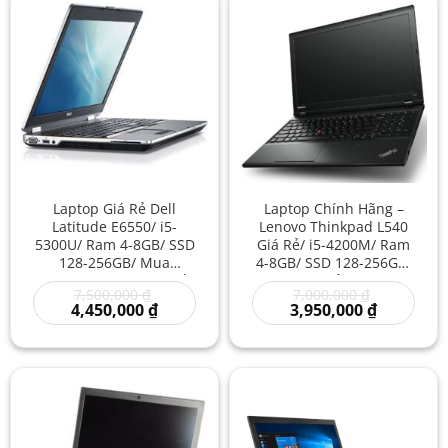
Laptop Giá Rẻ Dell
Laptop Chính Hãng –
Latitude E6550/ i5-
Lenovo Thinkpad L540
5300U/ Ram 4-8GB/ SSD
Giá Rẻ/ i5-4200M/ Ram
128-256GB/ Mua
4-8GB/ SSD 128-256GB/
Laptop/ Laptop Cao Cấp
Laptop Mỏng Nhẹ/
Giá
Giá
7,500,000
₫
7,000,000
₫
Core i5/ Máy Tính Pin
Thinkpad Core i5/ Chip
gốc
Giá
gốc
Giá
4,450,000
₫
3,950,000
₫
Trâu Giá Rẻ
M Giá Rẻ
là:
hiện
là:
hiện
7,500,000 ₫.
tại
7,000,000 ₫
tại
là:
là:
4,450,000 ₫.
3,950,000 