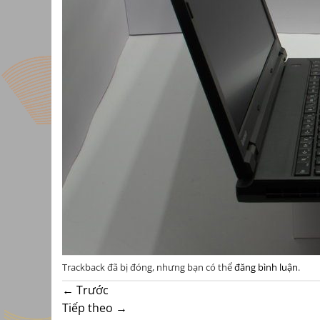
Trackback đã bị đóng, nhưng bạn có thể
đăng bình luận
.
←
Trước
Tiếp theo
→