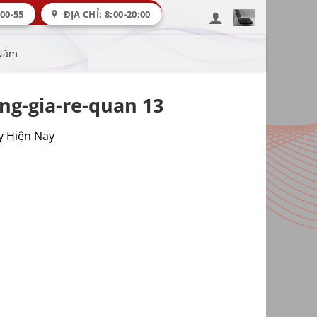
00-55
ĐỊA CHỈ: 8:00-20:00
 Năm
ng-gia-re-quan 13
y Hiện Nay