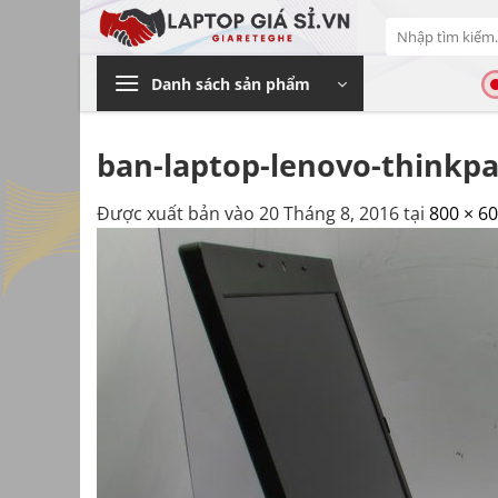
Bỏ
Tìm
qua
kiếm:
nội
Danh sách sản phẩm
dung
ban-laptop-lenovo-thinkpa
Được xuất bản vào
20 Tháng 8, 2016
tại
800 × 6