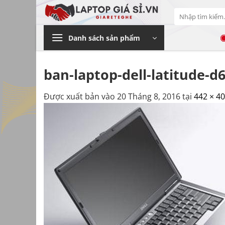
Bỏ
Tìm
qua
kiếm:
nội
Danh sách sản phẩm
dung
ban-laptop-dell-latitude-d
Được xuất bản vào
20 Tháng 8, 2016
tại
442 × 4