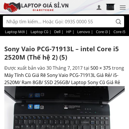
Bỏ
qua
nội
Tìm
dung
kiếm:
Laptop Mới |
Laptop Cũ |
Dell |
HP |
Lenovo |
Core i3 |
Core i5 |
Sony Vaio PCG-71913L – intel Core i5
2520M (Thế hệ 2) (5)
Được xuất bản vào
30 Tháng 7, 2017
tại
500 × 375
trong
Máy Tính Cũ Giá Rẽ Sony Vaio PCG-71913L Giá Rẻ/ i5-
2520M/ Ram 8GB/ SSD 256GB/ Laptop Sony Cũ Giá Rẻ