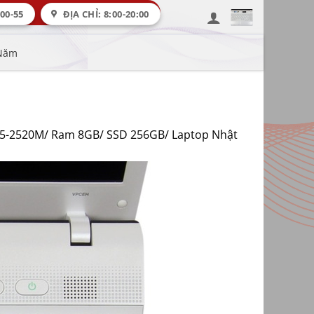
00-55
ĐỊA CHỈ: 8:00-20:00
 Năm
 i5-2520M/ Ram 8GB/ SSD 256GB/ Laptop Nhật