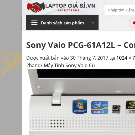
Bỏ
Tìm
qua
kiếm:
nội
Danh sách sản phẩm
dung
Sony Vaio PCG-61A12L – Cor
Được xuất bản vào
30 Tháng 7, 2017
tại
1024 × 
2hand/ Máy Tính Sony Vaio Cũ