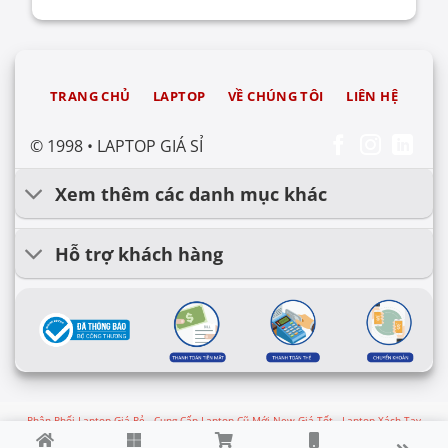
TRANG CHỦ
LAPTOP
VỀ CHÚNG TÔI
LIÊN HỆ
© 1998 • LAPTOP GIÁ SỈ
Xem thêm các danh mục khác
Hỗ trợ khách hàng
Phân Phối Laptop Giá Rẻ - Cung Cấp Laptop Cũ Mới New Giá Tốt - Laptop Xách Tay
Nhập Khẩu - Thanh Lý Laptop Nhật Mỹ Siêu Bền - Cho Thuê Laptop Nội Địa - Laptop Cũ