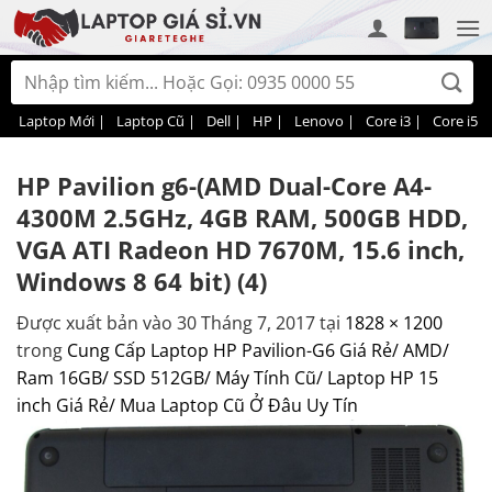
Bỏ
qua
nội
Tìm
dung
kiếm:
Laptop Mới |
Laptop Cũ |
Dell |
HP |
Lenovo |
Core i3 |
Core i5 |
HP Pavilion g6-(AMD Dual-Core A4-
4300M 2.5GHz, 4GB RAM, 500GB HDD,
VGA ATI Radeon HD 7670M, 15.6 inch,
Windows 8 64 bit) (4)
Được xuất bản vào
30 Tháng 7, 2017
tại
1828 × 1200
trong
Cung Cấp Laptop HP Pavilion-G6 Giá Rẻ/ AMD/
Ram 16GB/ SSD 512GB/ Máy Tính Cũ/ Laptop HP 15
inch Giá Rẻ/ Mua Laptop Cũ Ở Đâu Uy Tín