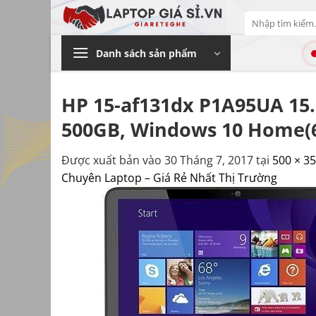
Bỏ
Tìm
qua
kiếm:
nội
Danh sách sản phẩm
dung
HP 15-af131dx P1A95UA 15
500GB, Windows 10 Home(64-
Được xuất bản vào
30 Tháng 7, 2017
tại
500 × 3
Chuyên Laptop – Giá Rẻ Nhất Thị Trường