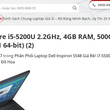
0935-00
Chính Sách Chung Laptop Giá Sỉ – Rõ Ràng Minh Bạch, Uy Tín 25
 Core i5-5200U 2.2GHz, 4GB RAM, 
64-bit) (2)
27
trong
Phân Phối Laptop Dell Inspiron 5548 Giá Rẻ/ i7-55
ế Đồ Họa