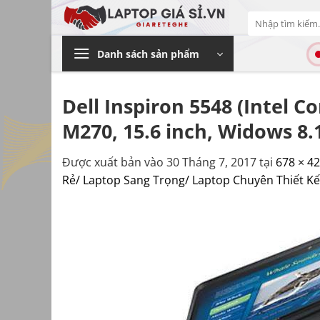
Bỏ
Tìm
qua
kiếm:
nội
Danh sách sản phẩm
dung
Dell Inspiron 5548 (Intel
M270, 15.6 inch, Widows 8.1 
Được xuất bản vào
30 Tháng 7, 2017
tại
678 × 4
Rẻ/ Laptop Sang Trọng/ Laptop Chuyên Thiết K