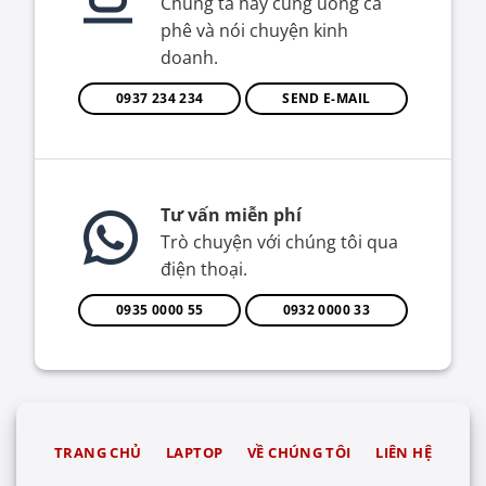
Chúng ta hãy cùng uống cà
phê và nói chuyện kinh
doanh.
0937 234 234
SEND E-MAIL
Tư vấn miễn phí
Trò chuyện với chúng tôi qua
điện thoại.
0935 0000 55
0932 0000 33
TRANG CHỦ
LAPTOP
VỀ CHÚNG TÔI
LIÊN HỆ