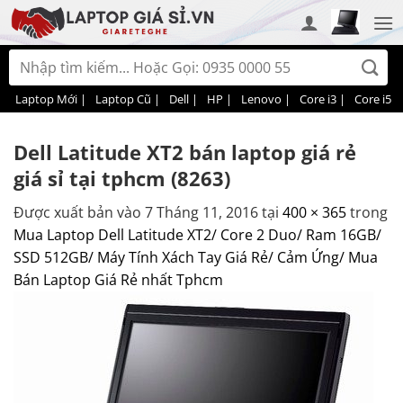
Bỏ
qua
nội
Tìm
dung
kiếm:
Laptop Mới |
Laptop Cũ |
Dell |
HP |
Lenovo |
Core i3 |
Core i5 |
Dell Latitude XT2 bán laptop giá rẻ
giá sỉ tại tphcm (8263)
Được xuất bản vào
7 Tháng 11, 2016
tại
400 × 365
trong
Mua Laptop Dell Latitude XT2/ Core 2 Duo/ Ram 16GB/
SSD 512GB/ Máy Tính Xách Tay Giá Rẻ/ Cảm Ứng/ Mua
Bán Laptop Giá Rẻ nhất Tphcm