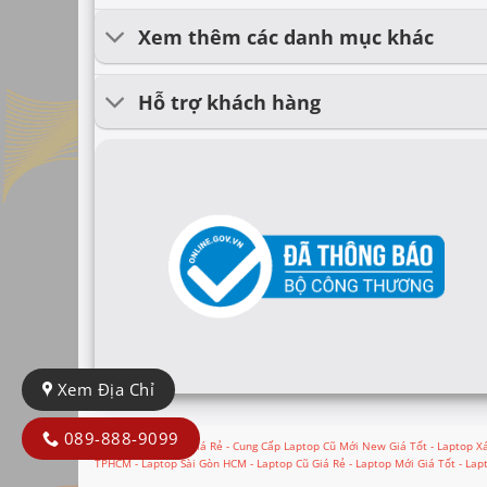
Xem thêm các danh mục khác
Hỗ trợ khách hàng
Xem Địa Chỉ
089-888-9099
Phân Phối Laptop Giá Rẻ - Cung Cấp Laptop Cũ Mới New Giá Tốt - Laptop Xá
TPHCM - Laptop Sài Gòn HCM - Laptop Cũ Giá Rẻ - Laptop Mới Giá Tốt - Lap