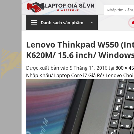
Bỏ
Tìm
qua
kiếm:
nội
Danh sách sản phẩm
dung
Lenovo Thinkpad W550 (In
K620M/ 15.6 inch/ Windows 
Được xuất bản vào
5 Tháng 11, 2016
tại
800 × 4
Nhập Khẩu/ Laptop Core i7 Giá Rẻ/ Lenovo Chơ