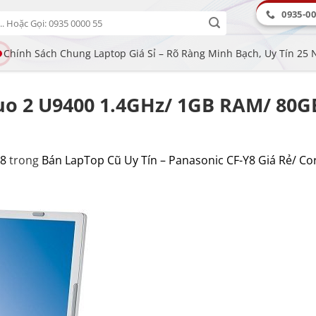
0935-00
Chính Sách Chung Laptop Giá Sỉ – Rõ Ràng Minh Bạch, Uy Tín 25
Duo 2 U9400 1.4GHz/ 1GB RAM/ 80
78
trong
Bán LapTop Cũ Uy Tín – Panasonic CF-Y8 Giá Rẻ/ C