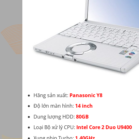
Hãng sản xuất:
Panasonic Y8
Độ lớn màn hình:
14 inch
Dung lượng HDD:
80GB
Loại Bộ xử lý CPU:
Intel Core 2 Duo U9400
Xung nhịp Turbo:
1.40GHz