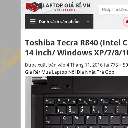
Bỏ
Tìm
qua
kiếm:
nội
Danh sách sản phẩm
dung
Toshiba Tecra R840 (Intel
14 inch/ Windows XP/7/8/10
Được xuất bản vào
4 Tháng 11, 2016
tại
775 × 5
Giá Rẻ/ Mua Laptop Nội Địa Nhật Trả Góp