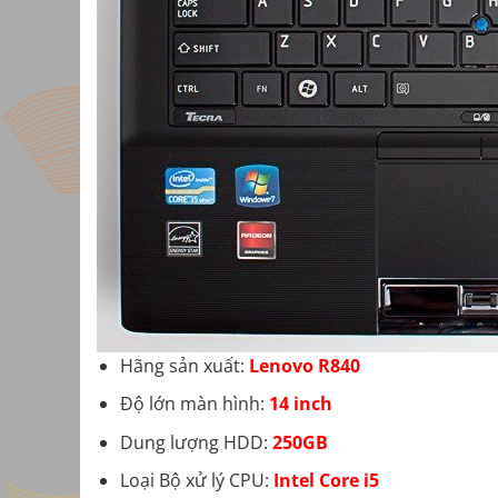
Hãng sản xuất:
Lenovo R840
Độ lớn màn hình:
14 inch
Dung lượng HDD:
250GB
Loại Bộ xử lý CPU:
Intel Core i5