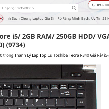
0935-00
Chính Sách Chung Laptop Giá Sỉ – Rõ Ràng Minh Bạch, Uy Tín 25
 Core i5/ 2GB RAM/ 250GB HDD/ VGA
) (9734)
00
trong
Thanh Lý Lap Top Cũ Toshiba Tecra R840 Giá Rẻ/ i