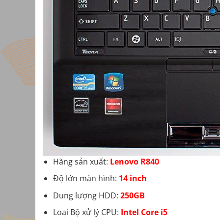
Hãng sản xuất:
Lenovo R840
Độ lớn màn hình:
14 inch
Dung lượng HDD:
250GB
Loại Bộ xử lý CPU:
Intel Core i5