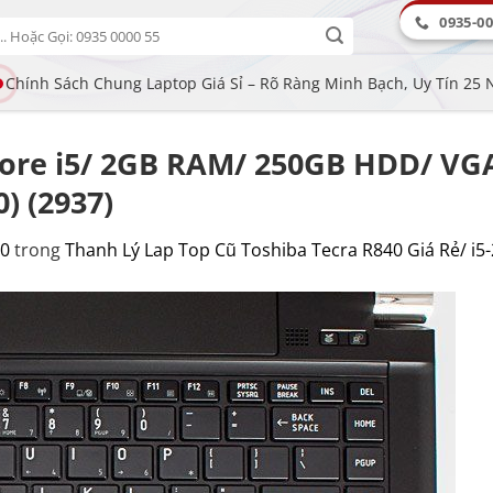
0935-00
Chính Sách Chung Laptop Giá Sỉ – Rõ Ràng Minh Bạch, Uy Tín 25
 Core i5/ 2GB RAM/ 250GB HDD/ VGA
) (2937)
00
trong
Thanh Lý Lap Top Cũ Toshiba Tecra R840 Giá Rẻ/ i