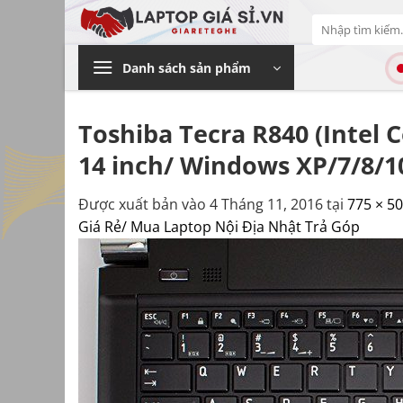
Bỏ
Tìm
qua
kiếm:
nội
Danh sách sản phẩm
dung
Toshiba Tecra R840 (Intel
14 inch/ Windows XP/7/8/10
Được xuất bản vào
4 Tháng 11, 2016
tại
775 × 5
Giá Rẻ/ Mua Laptop Nội Địa Nhật Trả Góp